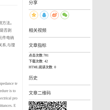
分享
测方法。
相关视频
间是否剥
元件电纳
关系,与理
文章指标
点击次数:
781
下载次数:
42
HTML阅读次数:
0
历史
impedance te
edure is to
文章二维码
ectrical pro
ittances. E