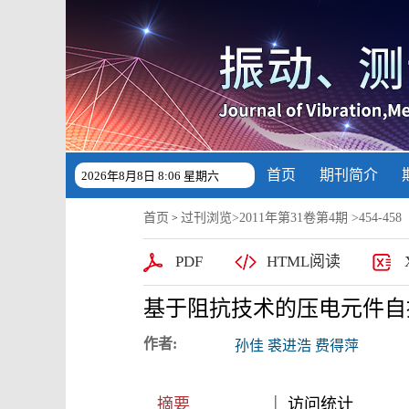
首页
期刊简介
2026年8月8日 8:06 星期六
首页
过刊浏览
>
2011年第31卷第4期
>454-458
>
PDF
HTML阅读
基于阻抗技术的压电元件自
作者:
孙佳 裘进浩 费得萍
|
|
摘要
访问统计