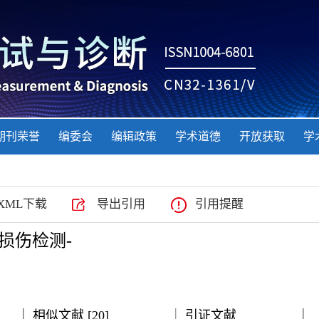
期刊荣誉
编委会
编辑政策
学术道德
开放获取
学
XML下载
导出引用
引用提醒
损伤检测-
|
|
|
|
|
相似文献 [20]
引证文献