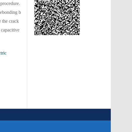
 procedure.
 debonding b
e the crack
 capacitive
tric