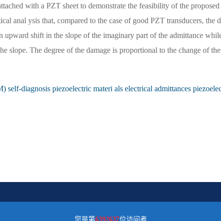
attached with a PZT sheet to demonstrate the feasibility of the proposed
tical anal ysis that, compared to the case of good PZT transducers, the
upward shift in the slope of the imaginary part of the admittance whil
he slope. The degree of the damage is proportional to the change of the
 self-diagnosis piezoelectric materi als electrical admittances piezoelec
您是第
6392637
位访问者