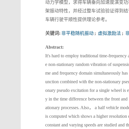
动力学模型，求得车辆垂向加速度演变功
架振动特性，并经过整车试验验证得到结
车辆行驶平顺性提供理论参考。
关键词:
非平稳随机振动
;
虚拟激励法
;
非
Abstract:
It's hard to employ traditional time-frequenc
e non-stationary random vibration of suspensio
me and frequency domain simultaneously has 
unction combined with the non-stationary pseu
onary pseudo excitation for a single wheel is
y in the time difference between the front and
ationary processes. Also， a half vehicle mode
is computed which shows a higher resolution d
constant and varying speeds are studied and th