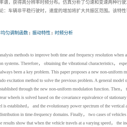
率谱，获得高分辨率时频分布。仿真分析了匀速和变速两种行驶
论：车辆非平稳行驶时，速度的增加将扩大共振区范围。该特性
均匀调制函数
;
振动特性
;
时频分析
y analysis methods to improve both time and frequency resolution when a
n systems. Therefore， obtaining the vibrational characteristics， especi
always been a key problem. This paper proposes a new non-uniform m
do excitation method to solve the previous problem. A general model of
 established through the new non-uniform modulation function. Then， th
 rear wheels is solved based on the covariance equivalence of stationary
l is established， and the evolutionary power spectrum of the vertical a
istribution in time-frequency domains. Finally， two cases of vehicles 
e results show that when the vehicle travels at a varying speed， the i