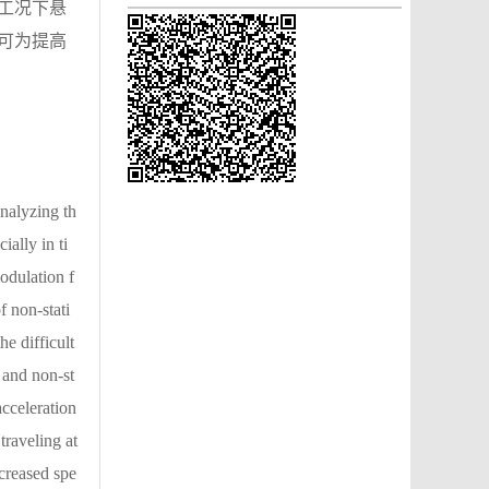
工况下悬
可为提高
nalyzing th
ally in ti
odulation f
 non-stati
e difficult
 and non-st
cceleration
traveling at
ncreased spe