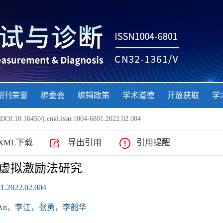
期刊荣誉
编委会
编辑政策
学术道德
开放获取
学
DOI:10.16450/j.cnki.issn.1004-6801.2022.02.004
XML下载
导出引用
引用提醒
虚拟激励法研究
01.2022.02.004
n⁃An，李江，张勇，李韶华