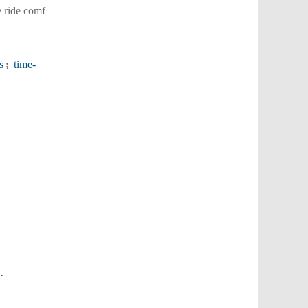
e ride comf
s
;
time-