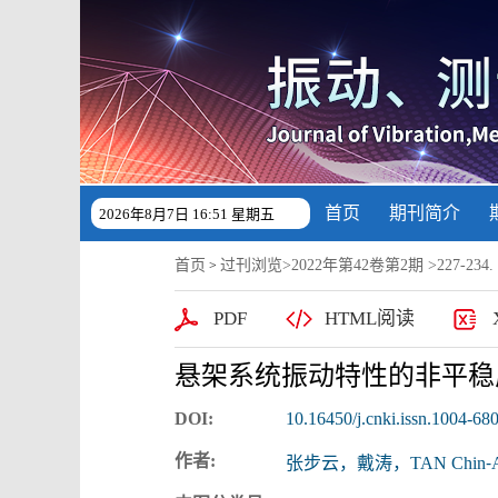
首页
期刊简介
2026年8月7日 16:51 星期五
首页
过刊浏览
>
2022年第42卷第2期
>227-234. 
>
PDF
HTML阅读
悬架系统振动特性的非平稳
DOI:
10.16450/j.cnki.issn.1004-68
作者:
张步云，戴涛，TAN Chi