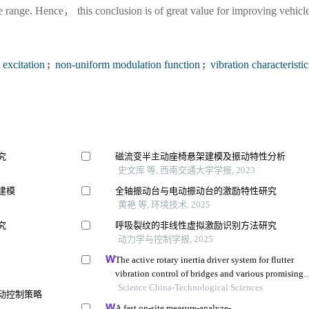
ce range. Hence， this conclusion is of great value for improving vehicl
excitation
;
non-uniform modulation function
;
vibration characteristic
究
磁流变半主动座椅悬架建模及振动特性分析
史文库 等, 西南交通大学学报, 2023
建模
全轴振动台与电动振动台的激励特性研究
黄艳 等, 环境技术, 2025
究
呼吸裂纹的非线性虚拟激励识别方法研究
动力学与控制学报, 2025
The active rotary inertia driver system for flutter
vibration control of bridges and various promising
applications
Science China-Technological Sciences
动控制策略
A fast on-site measure-analyze-