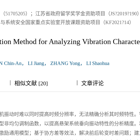
1705205）；江苏省政府留学奖学金资助项目（JS?2019?19
系统安全国家重点实验室开放课题资助项目（KF2021?14）
tion Method for Analyzing Vibration Character
Chin‑An， LI Jiang， ZHANG Yong， LI Shaohua
|
|
|
|
|
相似文献 [20]
文章评论
机振动时难以同时提高时频分辨率，无法精确分析其时频特性。
型非均匀调制函数，以提高悬架系统垂向振动特性的分析精度。
激励通用模型；基于协方差等效法，解决前后轮变时差问题；建立