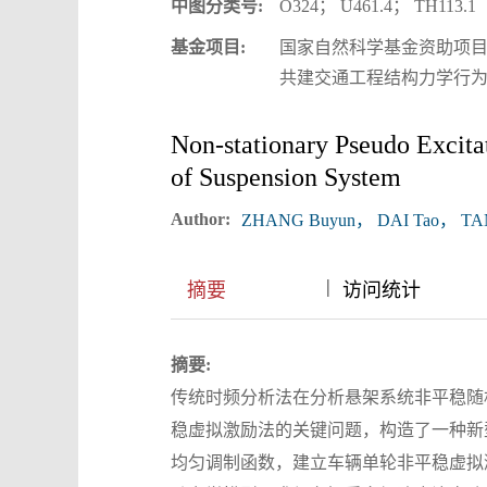
中图分类号:
O324； U461.4； TH113.1
基金项目:
国家自然科学基金资助项目（5
共建交通工程结构力学行为与
Non‑stationary Pseudo Excita
of Suspension System
Author:
ZHANG Buyun， DAI Tao， TAN 
|
|
摘要
访问统计
摘要:
传统时频分析法在分析悬架系统非平稳随
稳虚拟激励法的关键问题，构造了一种新
均匀调制函数，建立车辆单轮非平稳虚拟