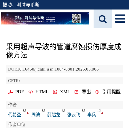
振动、测试与诊断
采用超声导波的管道腐蚀损伤厚度成
像方法
DOI:
10.16450/j.cnki.issn.1004-6801.2025.05.006
CSTR:
PDF
HTML
XML
导出
引用提醒
作者
1,2
1,2
1,2
1,2
1,2
代希圣
周涛
薛超龙
张云飞
李兵
作者单位