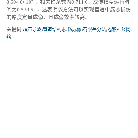
-4
8.604 8×10
，相关性系数为0.711 6，成像模型运行时
间为0.538 5 s，这表明该方法可以实现管道中腐蚀损伤
的厚度定量成像，且成像效率较高。
关键词:
超声导波
;
管道结构
;
损伤成像
;
有限差分法
;
卷积神经网
络