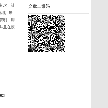
；其次，针
文章二维码
预测；最
表明：即
并且在模
识别