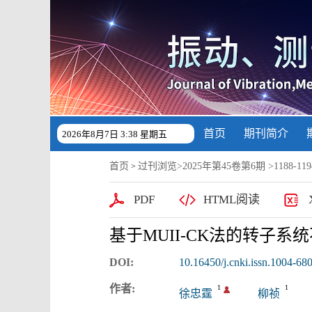
首页
期刊简介
2026年8月7日 3:38 星期五
首页
过刊浏览
>
2025年第45卷第6期
>1188-1194
>
PDF
HTML阅读
基于MUII-CK法的转子
DOI:
10.16450/j.cnki.issn.1004-68
作者:
1
1
徐忠霆
柳祯