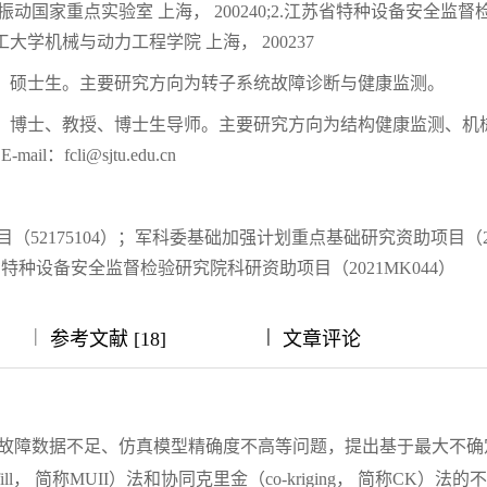
动国家重点实验室 上海， 200240;2.江苏省特种设备安全监督
东理工大学机械与动力工程学院 上海， 200237
月生，硕士生。主要研究方向为转子系统故障诊断与健康监测。
月生，博士、教授、博士生导师。主要研究方向为结构健康监测、机
：fcli@sjtu.edu.cn
（52175104）；军科委基础加强计划重点基础研究资助项目（20
；江苏省特种设备安全监督检验研究院科研资助项目（2021MK044）
|
|
|
|
|
参考文献 [18]
文章评论
故障数据不足、仿真模型精确度不高等问题，提出基于最大不确
ement infill， 简称MUII）法和协同克里金（co-kriging， 简称CK）