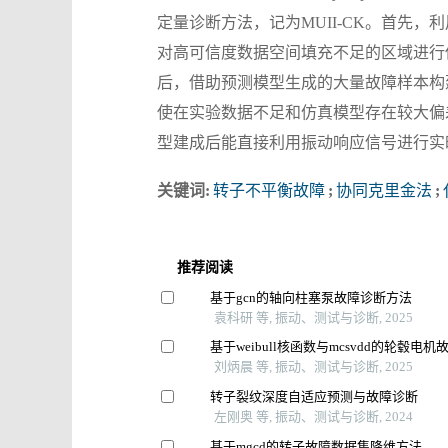
定量诊断方法，记为MUII-CK。首先
对高可信度数据空间填充不足的区域进行
后，借助预测模型生成的大量故障样本构
使在实验数据不足和仿真模型存在较大偏
型建成后能直接利用振动响应信号进行实
关键词:
转子不平衡故障
;
协同克里金法
;
推荐阅读
基于gcn的轴向柱塞泵故障诊断方法
袁科研 等, 振动、测试与诊断, 2025
基于weibull核函数与mcsvdd的轮毂电
刘炳晨 等, 振动、测试与诊断, 2025
转子裂纹深度自适应预测与故障诊断
左刚奥 等, 振动、测试与诊断, 2024
基于mgcd的转子故障数据集降维方法