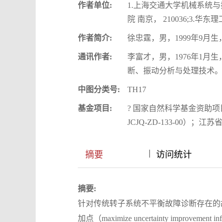
作者单位:
1.上海交通大学机械系统与振
院 南京， 210036;3.华
作者简介:
徐忠霆，男，1999年9
通讯作者:
李富才，男，1976年1
断、振动分析与处理技术。E-mail
中图分类号:
TH17
基金项目:
? 国家自然科学基金资助项目
JCJQ-ZD-133-00）
|
|
摘要
访问统计
摘要:
针对传统转子系统不平衡故障诊断存在的
加点（maximize uncertainty improv