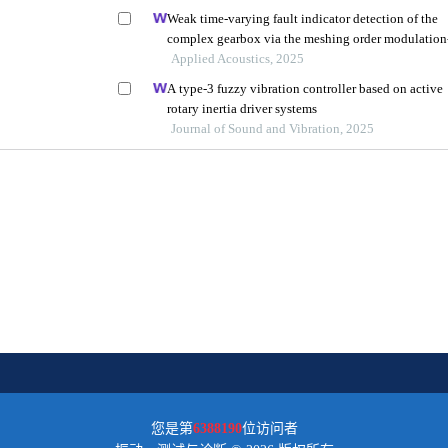
Weak time-varying fault indicator detection of the
complex gearbox via the meshing order modulation
aided scaling reassigning chirplet transform
Applied Acoustics, 2025
A type-3 fuzzy vibration controller based on active
rotary inertia driver systems
Journal of Sound and Vibration, 2025
您是第
6388190
位访问者