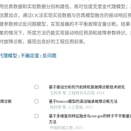
，利用仿真数据和实验数据分别构建低、高可信度克里金代理模型
估算加点，通过CK法实现实验数据与仿真模型融合的振动响应
建参数辨识反问题模型，实现准确的不平衡故障定量诊断。结果
差的情况下，所提方法仍能实现振动响应预测和故障参数辨识，
时故障诊断，展现出良好的工程应用前景。
代理模型
;
不确定度
;
反问题
基于振动分析的汽机转机泵故障诊断技术研究
王科然 等, 工程研究与应用, 2024
机故障诊断
基于bimccn模型的滚动轴承故障诊断方法
陈籽伊 等, 人工智能, 2023
基于多维复向特征融合与cnn-gru的转子不平衡量
方法
中国机械工程, 2025