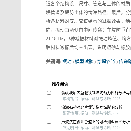
道各个结构设计尺寸、管道与土体的材质
堤管道及堤防土体的传递路径；最后，分别采用粗
析各材料对穿堤管道结构的减振效果。结
向，振动由两侧向中间传递；在堤防垂直方向
21.18 Hz，3种减振材料对振动峰值、均
胶材料减振后均未出现，说明粗砂与橡胶
关键词:
振动
;
模型试验
;
穿堤管道
;
传递
推荐阅读
波纹板加固重载铁路涵洞动力性能分析与
陈树礼 等, 振动、测试与诊断, 2025
流激振动对穿管堤防稳定性影响分析
张建伟 等, 振动、测试与诊断, 2025
声波法在输油管道上的可检测泄漏率分析
郎宪明 等, 振动、测试与诊断, 2024