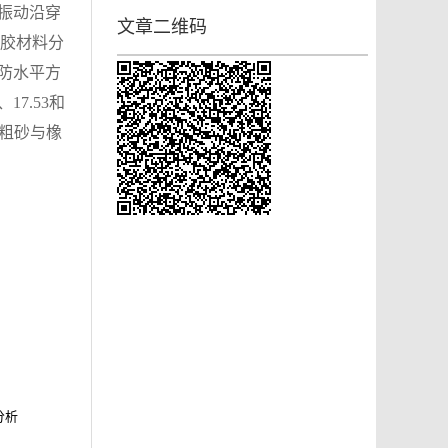
振动沿穿
文章二维码
橡胶材料分
防水平方
7.53和
经粗砂与橡
分析