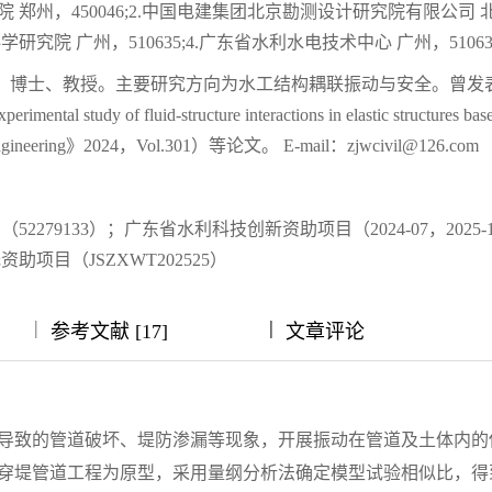
 郑州，450046;2.中国电建集团北京勘测设计研究院有限公司 
科学研究院 广州，510635;4.广东省水利水电技术中心 广州，51063
月生，博士、教授。主要研究方向为水工结构耦联振动与安全。曾发
rimental study of fluid-structure interactions in elastic structures bas
gineering》2024，Vol.301）等论文。 E-mail：zjwcivil@126.com
279133）；广东省水利科技创新资助项目（2024-07，2025-
项目（JSZXWT202525）
|
|
|
|
|
参考文献 [17]
文章评论
导致的管道破坏、堤防渗漏等现象，开展振动在管道及土体内的
穿堤管道工程为原型，采用量纲分析法确定模型试验相似比，得