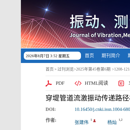
首页
期刊简介
2026年8月7日 3:52 星期五
首页
过刊浏览
>
2025年第45卷第6期
>1208-1214
>
PDF
HTML阅读
穿堤管道流激振动传递路径
DOI:
10.16450/j.cnki.issn.1004-68
作者:
1
1,2
张建伟
杨灿