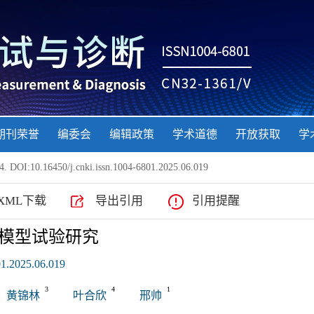
期刊荣誉
编委会
编辑政策
学术道德
开放获取
学
. DOI:10.16450/j.cnki.issn.1004-6801.2025.06.019
XML下载
导出引用
引用提醒
模型试验研究
01.2025.06.019
3
4
1
黄锦林
叶合欣
邢帅