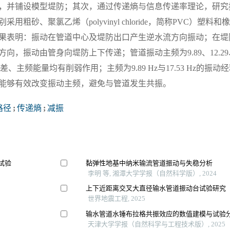
，并铺设模型堤防；其次，通过传递熵与信息传递率理论，研究
砂、聚氯乙烯（polyvinyl chloride，简称PVC）塑料和
果表明：振动在管道中心及堤防出口产生逆水流方向振动；在堤
，振动由管身向堤防上下传递；管道振动主频为9.89、12.29、1
方差、主频能量均有削弱作用；主频为9.89 Hz与17.53 Hz的振动
能够有效改变振动主频，避免与管道发生共振。
路径
;
传递熵
;
减振
试验
黏弹性地基中纳米输流管道振动与失稳分析
李明 等, 湘潭大学学报（自然科学版）, 2024
上下近距离交叉大直径输水管道振动台试验研究
世界地震工程, 2025
输水管道水锤布拉格共振效应的数值建模与试验
天津大学学报（自然科学与工程技术版）, 2025