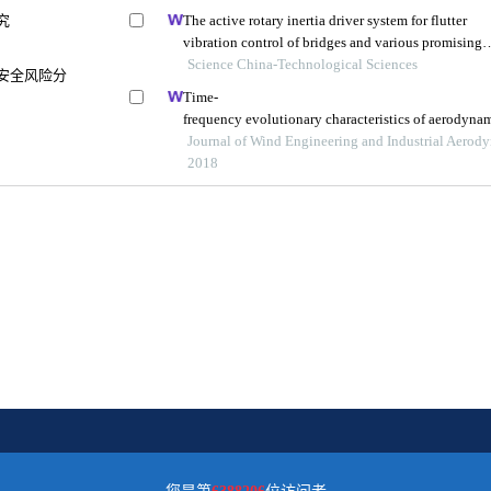
究
The active rotary inertia driver system for flutter
vibration control of bridges and various promising
applications
Science China-Technological Sciences
安全风险分
Time-
frequency evolutionary characteristics of aerodynam
s around a streamlined closed-box girder during vor
Journal of Wind Engineering and Industrial Aerod
induced vibration
2018