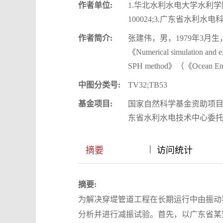
作者单位:
1.华北水利水电大学水利学院
100024;3.广东省水利水电
作者简介:
张建伟，男，1979年3
《Numerical simulation and expe
SPH method》（《Ocean En
中图分类号:
TV32;TB53
基金项目:
国家自然科学基金资助项目（52
东省水利水电技术中心委托资助
|
|
摘要
访问统计
摘要:
为解决穿堤管道工程在长期运行中由振动
分析并进行减振试验。首先，以广东省某