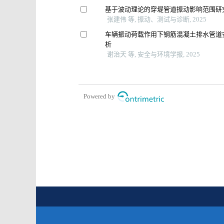
基于波动理论的穿堤管道振动影响范围研
张建伟 等, 振动、测试与诊断, 2025
车辆振动荷载作用下钢筋混凝土排水管道
析
谢治天 等, 安全与环境学报, 2025
Powered by