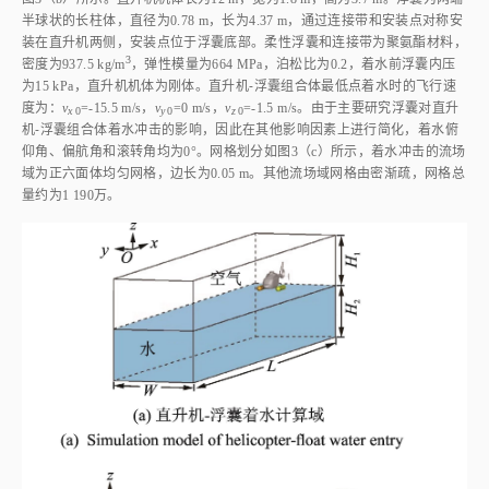
半球状的长柱体，直径为0.78 m，长为4.37 m，通过连接带和安装点对称安
装在直升机两侧，安装点位于浮囊底部。柔性浮囊和连接带为聚氨酯材料，
3
密度为937.5 kg/
m
，弹性模量为664 MPa，泊松比为0.2，着水前浮囊内压
为15 kPa，直升机机体为刚体。直升机⁃浮囊组合体最低点着水时的飞行速
度为：
v
=-15.5 m/s，
v
=0 m/s，
v
=-1.5 m/s。由于主要研究浮囊对直升
x
0
y
0
z
0
机⁃浮囊组合体着水冲击的影响，因此在其他影响因素上进行简化，着水俯
仰角、偏航角和滚转角均为0°。网格划分如
图3
（c）所示，着水冲击的流场
域为正六面体均匀网格，边长为0.05 m。其他流场域网格由密渐疏，网格总
量约为1 190万。