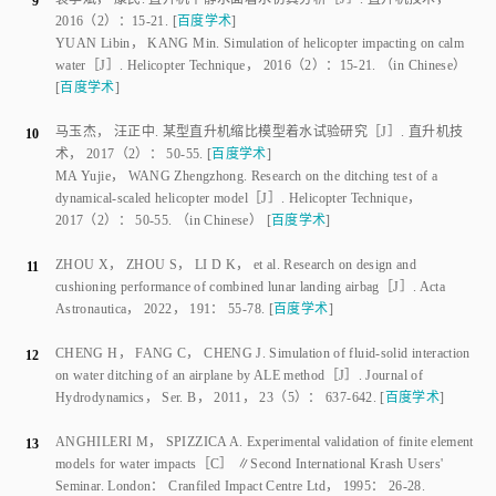
孙建红
，
周涛
，
李名琦
，
等
.
直升机应急气囊充气及冲击着水过程数
7
值分析
［J］.
南京航空航天大学学报
，
2012
，
44
（
5
）：
713
-
717
.
[
百度学术
]
SUN Jianhong
，
ZHOU Tao
，
LI Mingqi
，
et al
.
Numerical analysis of
emergent airbag deployment and ditching crashworthiness process
［J］.
Journal of Nanjing University of Aeronautics & Astronautics
，
2012
，
44
（
5
）：
713
-
717
.
（in Chinese）
[
百度学术
]
李涛
，
李名琦
，
吴建华
.
直升机迫降着水缩比模型试验方法的研究
8
［J］.
计算机与数字工程
，
2015
，
43
（
10
）：
1790
-
1793
.
[
百度学术
]
LI Tao
，
LI Mingqi
，
WU Jianhua
.
Helicopter ditching scale model test
method
［J］.
Computer & Digital Engineering
，
2015
，
43
（
10
）：
1790
-
1793
.
（in Chinese）
[
百度学术
]
袁李斌
，
康民
.
直升机平静水面着水仿真分析
［J］.
直升机技术
，
9
2016
（
2
）：
15
-
21
.
[
百度学术
]
YUAN Libin
，
KANG Min
.
Simulation of helicopter impacting on calm
water
［J］.
Helicopter Technique
，
2016
（
2
）：
15
-
21
.
（in Chinese）
[
百度学术
]