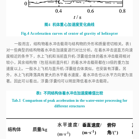
图4
机体重心加速度变化曲线
Fig.4
Acceleration curves of center of gravity of helicopter
一般而言，结构物着水冲击载荷与结构物的外形和质量密切相关。
表1
对一些典型的结构物着水冲击加速度进行对比分析。在着水冲击竖直方向速
度相近的条件下，水上飞机和当前直升机⁃浮囊组合体的着水冲击载荷相对
较小，其余结构物（包括当前直升机）的着水冲击载荷都在10倍的重力加
速度以上。一般水上飞机与直升机⁃浮囊组合体类似，也安装有浮囊。另
外，水上飞机降落具有更大的水平着水速度，着水冲击也以水平方向更为显
著。因此可以看出，浮囊/浮囊均可以明显降低着水冲击载荷。
表1
不同结构体着水冲击加速度峰值比较
Tab.1
Comparison of peak acceleration in the water⁃enter processing for
different structures
水平速度/
垂直速度/
俯仰
加
结构体
质量/kg
-1
(m·
s
)
角/(°)
峰值
-1
(m·
s
)