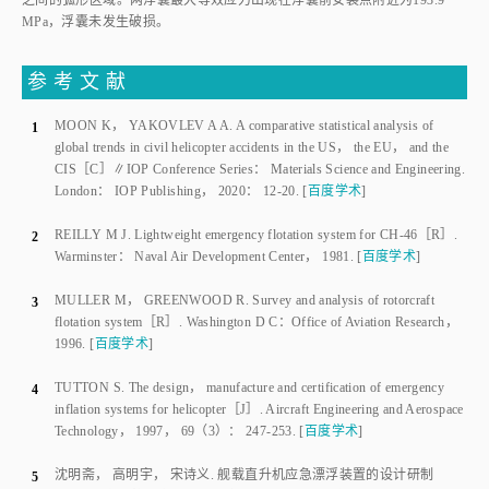
Fig.11
Equivalent stress contour of airbags
5 结 论
1） 由于浮囊的吸能缓冲，安装浮囊的直升机冲击加速度峰值明显被削
弱。本研究中未安装浮囊直升机冲击加速度峰值为23.2
g
，安装浮囊时直升
机冲击加速度峰值为7.2
g
，安装浮囊使直升机加速度峰值降低69%。缓冲作
用吸收的能量主要转换为三部分，按大小排序分别为囊内气体内能、水的动
能、浮囊材料的变形能，囊内气体内能与水体动能相当。
2） 着水过程中，水体高压区主要集中在机体底部、浮囊前端和浮囊后
端安装点附近。机体着水初期，底部出现前后两处高压区，并分别向前和向
后移动。向后移动的高压区压力在机体宽度方向呈弧形状分布，这与浮囊和
机体两侧对水的挤压及重力作用有关。
3） 着水过程浮囊应力较大区域集中在前安装点和后安装点附近及它们
之间的弧形区域。两浮囊最大等效应力出现在浮囊前安装点附近为193.9
MPa，浮囊未发生破损。
参 考 文 献