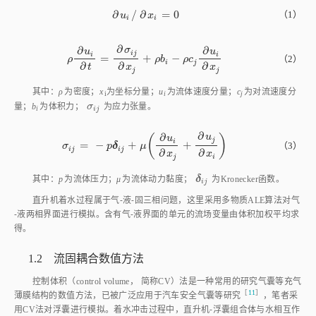
∂
/
∂
=
0
∂
u
i
/
∂
x
i
=
0
（1）
u
x
i
i
∂
∂
∂
σ
u
u
i
j
i
i
=
+
−
ρ
∂
u
i
∂
t
=
∂
σ
i
j
∂
x
j
+
ρ
b
i
-
ρ
c
j
∂
u
i
∂
x
j
（2）
ρ
ρ
b
ρ
c
i
j
∂
∂
∂
t
x
x
j
j
其中：
ρ
为密度；
x
为坐标分量；
u
为流体速度分量；
c
为对流速度分
i
i
j
σ
i
j
量；
b
为体积力；
σ
为应力张量。
i
i
j
∂
∂
u
(
)
u
j
i
=
−
+
+
σ
i
j
=
-
p
δ
i
j
+
μ
∂
u
i
∂
x
j
+
∂
u
j
∂
x
i
（3）
δ
σ
p
μ
i
j
i
j
∂
∂
x
x
j
i
δ
i
j
δ
其中：
p
为流体压力；
μ
为流体动力黏度；
为Kronecker函数。
i
j
直升机着水过程属于气⁃液⁃固三相问题，这里采用多物质ALE算法对气
⁃液两相界面进行模拟。含有气⁃液界面的单元的流场变量由体积加权平均求
得。
1.2 流固耦合数值方法
控制体积（control volume， 简称CV）法是一种常用的研究气囊等充气
［
11
］
薄膜结构的数值方法，已被广泛应用于汽车安全气囊等研
究
，笔者采
用CV法对浮囊进行模拟。着水冲击过程中，直升机⁃浮囊组合体与水相互作