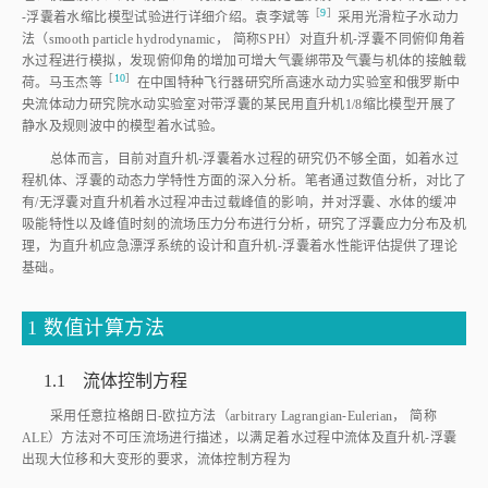
［
9
］
⁃浮囊着水缩比模型试验进行详细介绍。袁李斌
等
采用光滑粒子水动力
法（smooth particle hydrodynamic， 简称SPH）对直升机⁃浮囊不同俯仰角着
水过程进行模拟，发现俯仰角的增加可增大气囊绑带及气囊与机体的接触载
［
10
］
荷。马玉杰
等
在中国特种飞行器研究所高速水动力实验室和俄罗斯中
央流体动力研究院水动实验室对带浮囊的某民用直升机1/8缩比模型开展了
静水及规则波中的模型着水试验。
总体而言，目前对直升机⁃浮囊着水过程的研究仍不够全面，如着水过
程机体、浮囊的动态力学特性方面的深入分析。笔者通过数值分析，对比了
有/无浮囊对直升机着水过程冲击过载峰值的影响，并对浮囊、水体的缓冲
吸能特性以及峰值时刻的流场压力分布进行分析，研究了浮囊应力分布及机
理，为直升机应急漂浮系统的设计和直升机⁃浮囊着水性能评估提供了理论
基础。
1 数值计算方法
1.1 流体控制方程
采用任意拉格朗日⁃欧拉方法（arbitrary Lagrangian⁃Eulerian， 简称
ALE）方法对不可压流场进行描述，以满足着水过程中流体及直升机⁃浮囊
出现大位移和大变形的要求，流体控制方程为