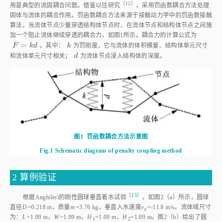
［
12
］
用是典型的流固耦合问题。借鉴以往研
究
，采用罚函数耦合方法处理
固体与流体的耦合作用。罚函数耦合方法来源于接触动力学中的罚函数接触
算法，当流体节点少量穿透结构体节点时，在流体节点和结构体节点之间施
加一个阻止流体继续穿透的耦合力，如
图1
所示。耦合力的计算公式为
=
F
=
k
d
k
F
k
d
。其中：
k
为罚刚度，它与流体的体积模量、结构体单元尺寸
d
和流体单元尺寸相关；
d
为流体节点浸入结构体的深度。
图1
罚函数耦合方法示意图
Fig.1
Schematic diagram of penalty coupling method
2 算例验证
［
13
］
根据Anghileri的刚性圆球垂直着水试
验
，如
图2
（a）所示，圆球
直径
D
=0.218 m，质量
m
=3.76 kg，垂直入水速度
v
=-11.8 m/s。流体域尺寸
z
为：
L
=1.09 m，
W
=1.09 m，
H
=1.09 m，
H
=1.09 m。
图2
（b）给出了圆
1
2