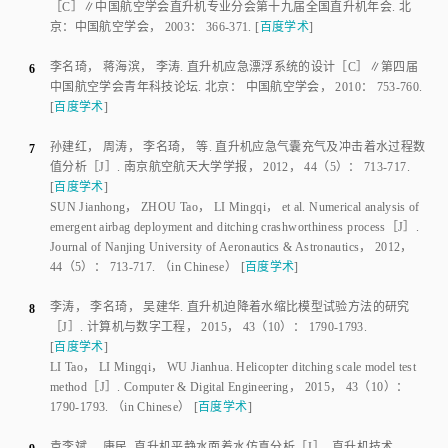
MOON K
，
YAKOVLEV A A
.
A comparative statistical analysis of
1
global trends in civil helicopter accidents in the US， the EU， and the
CIS
［C］∥
IOP Conference Series： Materials Science and Engineering
.
London
：
IOP Publishing
，
2020
：
12
-
20
.
[
百度学术
]
REILLY M J
.
Lightweight emergency flotation system for CH-46
［R］.
2
Warminster
：
Naval Air Development Center
，
1981
.
[
百度学术
]
MULLER M
，
GREENWOOD R
.
Survey and analysis of rotorcraft
3
flotation system
［R］.
Washington D C
：
Office of Aviation Research
，
1996
.
[
百度学术
]
TUTTON S
.
The design， manufacture and certification of emergency
4
inflation systems for helicopter
［J］.
Aircraft Engineering and Aerospace
Technology
，
1997
，
69
（
3
）：
247
-
253
.
[
百度学术
]
沈明斋
，
高明宇
，
宋诗义
.
舰载直升机应急漂浮装置的设计研制
5
［C］∥
中国航空学会直升机专业分会第十九届全国直升机年会
.
北
京
：
中国航空学会
，
2003
：
366
-
371
.
[
百度学术
]
李名琦
，
蒋海滨
，
李涛
.
直升机应急漂浮系统的设计
［C］∥
第四届
6
中国航空学会青年科技论坛
.
北京
：
中国航空学会
，
2010
：
753
-
760
.
[
百度学术
]