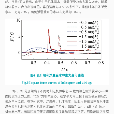
成。从
图6
可以看出，由于先于机体着水，浮囊所受冲击力率先增大，随着
机体着水，合力出现峰值。垂直速度为-1.5 m/s条件下，峰值时刻机体所受
水冲击力为7.3
G
，两侧浮囊受到的水冲击力共为0.82
G
。
图6
直升机和浮囊受水冲击力变化曲线
Fig.6
Impact force curves of helicopter and airbags
图7
、
图8
分别给出了不同时刻过机体中心
x⁃z
截面和左侧浮囊中心
x⁃z
截
面的流场压力云图。“
CG
”为机体重心，在水平方向上位于前安装点和后安
装点中间位置。在本研究中，浮囊先于机体着水，因此可将组合体着水冲击
过程分为机体着水前和机体着水后两个阶段。如
图7
（a）、
图8
（a）所示，
机体着水前，高压区集中在浮囊前端和浮囊后安装点下方。前端高压区形成