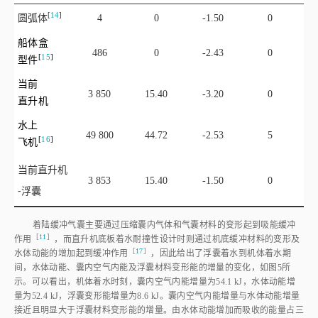
[
14
]
圆弧
体
4
0
-1.50
0
船体盒
486
0
-2.43
0
[
15
]
型
件
当前
3 850
15.40
-3.20
0
直升机
水上
49 800
44.72
-2.53
5
[
16
]
飞
机
当前直升机
3 853
15.40
-1.50
0
⁃浮囊
着陆缓冲气囊主要通过压缩囊内气体和气囊材料的变形起到吸能缓冲
［
11
］
作
用
，而直升机底板着水耐撞性设计时则通过机底缓冲材料的变形及
［
17
］
水体动能的增加起到缓冲作
用
，因此给出了浮囊着水到机体着水期
间，水体动能、囊内空气内能及浮囊材料变形能的增量的变化，如
图5
所
示。可以看出，机体着水时刻，囊内空气内能增量为54.1 kJ，水体动能增
量为52.4 kJ，浮囊变形能增量为8.6 kJ。囊内空气内能增量与水体动能增量
接近且明显大于浮囊材料变形能的增量。由水体动能增加而吸收的能量占三