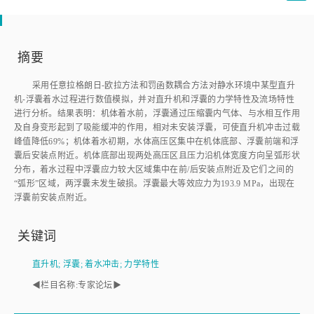
摘要
采用任意拉格朗日⁃欧拉方法和罚函数耦合方法对静水环境中某型直升
机⁃浮囊着水过程进行数值模拟，并对直升机和浮囊的力学特性及流场特性
进行分析。结果表明：机体着水前，浮囊通过压缩囊内气体、与水相互作用
及自身变形起到了吸能缓冲的作用，相对未安装浮囊，可使直升机冲击过载
峰值降低69%；机体着水初期，水体高压区集中在机体底部、浮囊前端和浮
囊后安装点附近。机体底部出现两处高压区且压力沿机体宽度方向呈弧形状
分布，着水过程中浮囊应力较大区域集中在前/后安装点附近及它们之间的
“弧形”区域，两浮囊未发生破损。浮囊最大等效应力为193.9 MPa，出现在
浮囊前安装点附近。
关键词
直升机
;
浮囊
;
着水冲击
;
力学特性
◀栏目名称:专家论坛▶