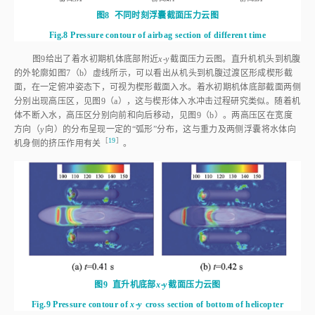
图8
不同时刻浮囊截面压力云图
Fig.8
Pressure contour of airbag section of different time
图9
给出了着水初期机体底部附近
x⁃y
截面压力云图。直升机机头到机腹
的外轮廓如
图7
（b）虚线所示，可以看出从机头到机腹过渡区形成楔形截
面，在一定俯冲姿态下，可视为楔形截面入水。着水初期机体底部截面两侧
分别出现高压区，见
图9
（a），这与楔形体入水冲击过程研究类似。随着机
体不断入水，高压区分别向前和向后移动，见
图9
（b）。两高压区在宽度
方向（
y
向）的分布呈现一定的“弧形”分布，这与重力及两侧浮囊将水体向
［
19
］
机身侧的挤压作用有
关
。
图9
直升机底部
x⁃y
截面压力云图
Fig.9
Pressure contour of
x⁃y
 cross section of bottom of helicopter