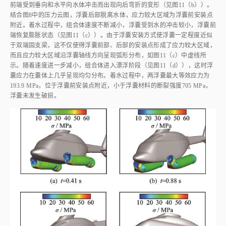
图10
直升机底部
x⁃y
截面Lamb矢量散度云图
Fig.10
Lamb vector divergence contour of
x
-
y
 cross section of bottom of 
helicopter
为了对浮囊变形的力学特性进行分析，
图11
给出了着水过程不同时刻
柔性浮囊的等效应力云图。机体受力峰值时刻，如
图11
（a）所示，浮囊前
端受到水体冲击凹陷变形，应力较大区域集中在浮囊前后两安装点附近。随
着着水过程的进行，机体浸入水中深度增大，其水平向受力峰值时刻，浮囊
前端受到垂向和水平向水体冲击而出现向后弯折的变形（见
图11
（b））。
结合
图8
中的压力云图，浮囊后部脱离水体，应力较大区域为浮囊前安装点
附近。着水过程中，组合体速度不断减小，浮囊受到水的冲击较小，浮囊前
端恢复膨胀状态（见
图11
（c））。由于浮囊安装方式使浮囊一定程度近似
于双端固支梁，这不仅使得浮囊前部、后部的安装点形成了应力较大区域，
而且应力较大区域沿浮囊轴线方向呈现弧形分布，如
图11
（c）中虚线所