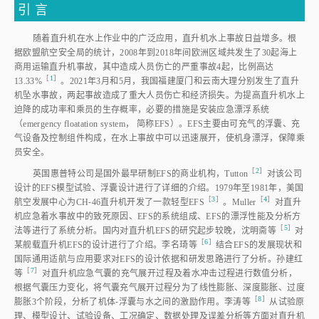
引 言
随着直升机在水上作业中的广泛应用，直升机水上事故日益增多。根
据欧盟航空安全局的统计，2008年到2018年间欧洲区域共发生了30起海上
商用运输直升机事故，其中造成人员伤亡的严重事故4起，比例高达
［
1
］
13.33
%
。2021年3月和5月，我国福建厦门和云南大理分别发生了直升
机坠水事故，两起事故造成了重大人员伤亡和经济损失。为提高直升机水上
迫降的成功率和乘员的生存概率，必要的措施是安装应急漂浮系统
（emergency floatation system， 简称EFS）。EFS主要由可充气的浮囊、充
气设备及控制组件构成，在水上事故中可以迅速展开，使机身漂浮，保障乘
员安全。
［
2
］
英国惠普特公司是国外最早研制EFS的商业机构，Tutto
n
对该公司
设计的EFS模型试验、浮囊设计进行了详细的介绍。1979年至1981年，美国
［
3
］
［
4
］
航空发展中心为CH⁃46直升机开发了一款轻型EF
S
。Mulle
r
对直升
机应急着水事故中的致死原因、EFS的系统组成、EFS的漂浮性能及分析方
［
5
］
法等进行了系统分析。国内对直升机EFS的研究起步较晚，沈明斋
等
对
［
6
］
某舰载直升机EFS的设计进行了介绍。李名琦
等
结合EFS的发展现状和
国际通用适航与应用要求对EFS的设计依据和研发思路进行了分析。孙建红
［
7
］
等
对直升机应急气囊的充气展开过程及着水冲击过程进行数值分析，
根据气囊压力变化，将气囊充气展开过程分为了线性膨胀、深度膨胀、过度
［
8
］
膨胀3个阶段，分析了机体⁃浮囊与水之间的激励作用。李涛
等
从试验原
理、模型设计、试验设备、工况确定、数据处理及误差分析等方面对直升机