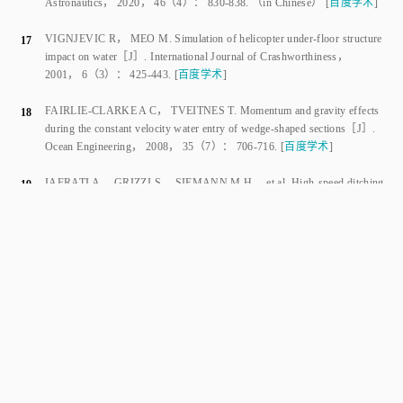
water impact response of wedge-and arc-shaped structures
［J］.
Journal
of Ship Mechanics
，
2020
，
24
（
3
）：
400
-
408
.
（in Chinese）
[
百度学术
]
陈英华
，
袁李斌
，
吴希明
.
直升机盒段件垂直入水数值仿真与试验
15
［J］.
振动、测试与诊断
，
2020
，
40
（
2
）：
389
-
396
.
[
百度学术
]
CHEN Yinghua
，
YUAN Libin
，
WU Ximing
.
Numerical simulation
and experiment on vertical watering of helicopter box segment
［J］.
Journal of Vibration
， Measurement
&
 Diagnosis， 
2020
，
40
（
2
）：
389
-
396
.
（in Chinese）
[
百度学术
]
赵芸可
，
屈秋林
，
刘沛清
.
水上飞机水面降落全过程力学特性数值研
16
究
［J］.
北京航空航天大学学报
，
2020
，
46
（
4
）：
830
-
838
.
[
百度学术
]
ZHAO Yunke
，
QU Qiulin
，
LIU Peiqing
.
Numerical study on
mechanical properties of seaplane in whole water surface landing
process
［J］.
Journal of Beijing University of Aeronautics &
Astronautics
，
2020
，
46
（
4
）：
830
-
838
.
（in Chinese）
[
百度学术
]
VIGNJEVIC R
，
MEO M
.
Simulation of helicopter under-floor structure
17
impact on water
［J］.
International Journal of Crashworthiness
，
2001
，
6
（
3
）：
425
-
443
.
[
百度学术
]