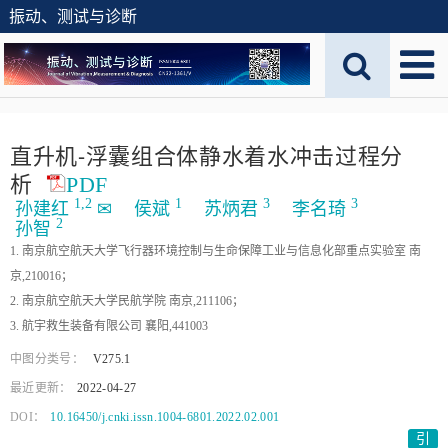
振动、测试与诊断
直升机⁃浮囊组合体静水着水冲击过程分
析
PDF
1,
2
1
3
3
孙建红
✉
侯斌
苏炳君
李名琦
2
孙智
1. 南京航空航天大学飞行器环境控制与生命保障工业与信息化部重点实验室 南
京,210016；
2. 南京航空航天大学民航学院 南京,211106；
3. 航宇救生装备有限公司 襄阳,441003
中图分类号：
V275.1
最近更新：
2022-04-27
DOI：
10.16450/j.cnki.issn.1004-6801.2022.02.001
引