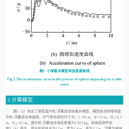
图2
小球着水模型和加速度曲线
Fig.2
The acceleration curve in the process of sphere impacting on a calm
water
3 计算模型
图3
（a）给出了某型直升机⁃浮囊组合体着水模型，模型由流场域和直
升机⁃浮囊组合体组成。空气和水域的尺寸为：
L
=92 m，
W
=14 m，
H
=8.5
1
m，
H
=8.5 m。直升机⁃浮囊组合体总质量为3 853 kg，各组成部件如
2
图3
（b）所示。直升机机体长为12 m，宽为1.8 m，高为3.7 m。浮囊为两端