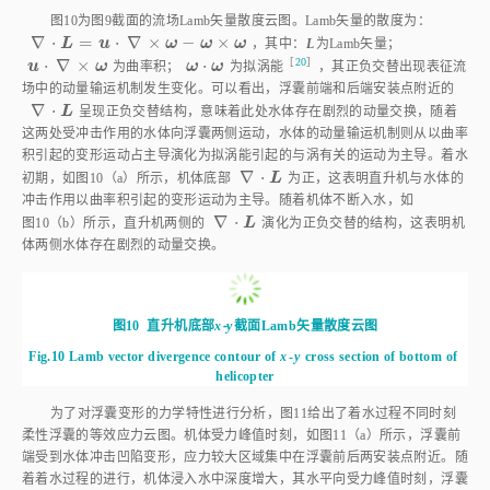
图10
为
图9
截面的流场Lamb矢量散度云图。Lamb矢量的散度为：
∇
⋅
=
⋅
∇
×
−
×
L
u
ω
ω
ω
，其中：
L
为Lamb矢量；
∇
⋅
L
=
u
⋅
∇
×
ω
-
ω
×
ω
⋅
∇
×
⋅
［
20
］
u
u
⋅
∇
×
ω
ω
ω
ω
⋅
ω
ω
为曲率积；
为拟涡
能
，其正负交替出现表征流
场中的动量输运机制发生变化。可以看出，浮囊前端和后端安装点附近的
∇
⋅
L
呈现正负交替结构，意味着此处水体存在剧烈的动量交换，随着
∇
⋅
L
这两处受冲击作用的水体向浮囊两侧运动，水体的动量输运机制则从以曲率
积引起的变形运动占主导演化为拟涡能引起的与涡有关的运动为主导。着水
∇
⋅
L
初期，如
图10
（a）所示，机体底部
为正，这表明直升机与水体的
∇
⋅
L
冲击作用以曲率积引起的变形运动为主导。随着机体不断入水，如
∇
⋅
L
图10
（b）所示，直升机两侧的
演化为正负交替的结构，这表明机
∇
⋅
L
体两侧水体存在剧烈的动量交换。