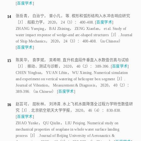
马玉杰
，
汪正中
.
某型直升机缩比模型着水试验研究
［J］.
直升机技
10
术
，
2017
（
2
）：
50
-
55
.
[
百度学术
]
MA Yujie
，
WANG Zhengzhong
.
Research on the ditching test of a
dynamical-scaled helicopter model
［J］.
Helicopter Technique
，
2017
（
2
）：
50
-
55
.
（in Chinese）
[
百度学术
]
ZHOU X
，
ZHOU S
，
LI D K
，
et al
.
Research on design and
11
cushioning performance of combined lunar landing airbag
［J］.
Acta
Astronautica
，
2022
，
191
：
55
-
78
.
[
百度学术
]
CHENG H
，
FANG C
，
CHENG J
.
Simulation of fluid-solid interaction
12
on water ditching of an airplane by ALE method
［J］.
Journal of
Hydrodynamics
， Ser. B，
2011
，
23
（
5
）：
637
-
642
.
[
百度学术
]
ANGHILERI M
，
SPIZZICA A
.
Experimental validation of finite element
13
models for water impacts
［C］ ∥
Second International Krash Users'
Seminar
.
London
：
Cranfiled Impact Centre Ltd
，
1995
：
26
-
28
.
[
百度学术
]
张岳青
，
白治宁
，
曾小凡
，
等
.
楔形和弧形结构入水冲击响应研究
14
［J］.
船舶力学
，
2020
，
24
（
3
）：
400
-
408
.
[
百度学术
]
ZHANG Yueqing
，
BAI Zhining
，
ZENG Xiaofan
，
et al
.
Study of