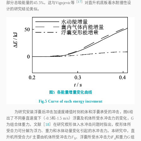
［
17
］
部分总吸能量的45.5%，这与Vignjevic
等
对直升机底板着水耐撞性设
计的研究结论类似。
图5
各能量增量变化曲线
Fig.5
Curve of each energy increment
为研究安装浮囊后冲击加速度峰值时刻机体和浮囊承受的冲击，
图6
给
出了不同垂直速度下（-0.5和-1.5 m/s）浮囊及机体所受水冲击力的变化，
G
为组合体重力。文献［
18
］在研究楔形体入水冲击问题时指出，楔形体所
受合力可分解为浮力、重力和水体动量变化引起的水冲击力。本研究中，直
升机所受合力
F
主要由机体所受冲击力
F
、浮囊所受水冲击力
F
和重力
G
组
h
a