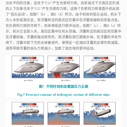
沿水平向的压差，这关于“
CG
”产生负俯仰力矩。后安装点下方高压区形成
的上下压差也关于“
CG
”产生负俯仰力矩。这两个负俯仰力矩使直升机出现
了“低头运动”。如
图7
（b）、
图8
（b）所示，由于机体的低头运动，机头下
方入水形成高压区，而浮囊附近的高压区仍集中在浮囊前端和后安装点处。
在负俯仰力矩的作用下，机体继续进行俯冲运动，如
图7
（c）、
图8
（c）所
示，机头已全部入水，高压区集中在机头顶端。浮囊附近的高压区则仅集中
在浮囊前端，浮囊前端出现弯折，而浮囊后部已脱离水体。在浮囊的冲击作
用下，浮囊中部下方的水体被排开，使得这一区域对浮囊的支撑作用减弱，
进而导致浮囊的抬头力矩减小，加剧了组合体的俯冲运动。
图7
不同时刻机体截面压力云图
Fig.7
Pressure contour of helicopter section of different time