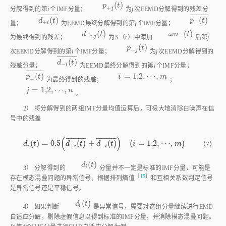
¯
¯
¯
¯
¯
¯
¯
¯
¯
¯
¯
¯
¯
¯
¯
¯
(
)
(
)
d
+
i
t
¯
p
+
t
¯
d
t
p
t
+
+
i
量；
为EEMD最终分解得到的第
i
个IMF分量；
(
)
(
)
d
-
i
,
j
t
ω
n
-
t
d
t
ω
n
t
−
,
−
i
j
为最终得到的残差；
为
S
（
t
）中添加
后第
j
(
)
p
-
j
t
p
t
−
j
次EEMD分解得到的第
i
个IMF分量；
为
j
次EEMD分解得到的
¯
¯
¯
¯
¯
¯
¯
¯
(
)
d
-
i
t
¯
d
t
−
i
残差分量；
为EEMD最终分解得到的第
i
个IMF分量；
¯
¯
¯
¯
¯
¯
¯
¯
(
)
=
1,2
,
⋯
,
p
-
t
¯
p
t
i
m
i
=
1,2
,
⋯
,
m
−
为最终得到的残差；
；
=
1,2
,
⋯
,
j
n
j
=
1,2
,
⋯
,
n
。
2） 将分解得到的两组IMF分量均值运算后，可极大地消除白噪声在信
号中的残差
(
)
¯
¯
¯
¯
¯
¯
¯
¯
¯
¯
¯
¯
¯
¯
¯
¯
(
)
=
0.5
(
)
+
(
)
(
=
1,2
,
⋯
,
)
（7）
d
t
d
t
d
t
i
m
d
i
t
=
0.5
d
+
i
t
¯
+
d
-
i
t
¯
(
i
=
1,2
,
⋯
,
m
)
+
−
i
i
i
(
)
d
i
t
d
t
i
3） 分解得到的
分量并不一定是标准的IMF分量，可能是
［
19
］
存在模态混叠问题的异常信号，根据排列熵
值
和互相关系数判定信号
是异常信号还是平稳信号。
(
)
d
i
t
d
t
i
4） 如果判断
是异常信号，需要对这组分量继续进行EMD
自适应分解，剔除虚假信息以得到标准的IMF分量，并消除模态混叠问题。
以第1个IMF分量进行EMD自适应分解为例