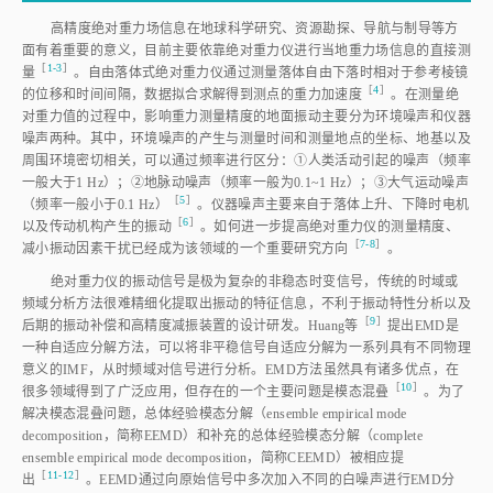
高精度绝对重力场信息在地球科学研究、资源勘探、导航与制导等方
面有着重要的意义，目前主要依靠绝对重力仪进行当地重力场信息的直接测
［
1⁃3
］
量
。自由落体式绝对重力仪通过测量落体自由下落时相对于参考棱镜
［
4
］
的位移和时间间隔，数据拟合求解得到测点的重力加速
度
。在测量绝
对重力值的过程中，影响重力测量精度的地面振动主要分为环境噪声和仪器
噪声两种。其中，环境噪声的产生与测量时间和测量地点的坐标、地基以及
周围环境密切相关，可以通过频率进行区分：①人类活动引起的噪声（频率
一般大于1 Hz）；②地脉动噪声（频率一般为0.1~1 Hz）；③大气运动噪声
［
5
］
（频率一般小于0.1 Hz
）
。仪器噪声主要来自于落体上升、下降时电机
［
6
］
以及传动机构产生的振
动
。如何进一步提高绝对重力仪的测量精度、
［
7⁃8
］
减小振动因素干扰已经成为该领域的一个重要研究方
向
。
绝对重力仪的振动信号是极为复杂的非稳态时变信号，传统的时域或
频域分析方法很难精细化提取出振动的特征信息，不利于振动特性分析以及
［
9
］
后期的振动补偿和高精度减振装置的设计研发。Huang
等
提出EMD是
一种自适应分解方法，可以将非平稳信号自适应分解为一系列具有不同物理
意义的IMF，从时频域对信号进行分析。EMD方法虽然具有诸多优点，在
［
10
］
很多领域得到了广泛应用，但存在的一个主要问题是模态混
叠
。为了
解决模态混叠问题，总体经验模态分解（ensemble empirical mode
decomposition，简称EEMD）和补充的总体经验模态分解（complete
ensemble empirical mode decomposition，简称CEEMD）被相应提
［
11⁃12
］
出
。EEMD通过向原始信号中多次加入不同的白噪声进行EMD分