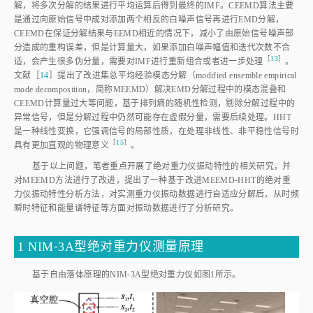
解，将多次分解的结果进行平均运算后得到最终的IMF。CEEMD算法主要
是通过向原始信号中成对添加两个相反的白噪声信号再进行EMD分解，
CEEMD在保证分解结果与EEMD相近的情况下，减小了由原始信号噪声部
分造成的重构误差，但是计算量大，如果添加白噪声幅值和迭代次数不合
［
13
］
适，会产生很多伪分量，需要对IMF进行重新组合或者进一步处
理
。
文献［
14
］提出了改进集总平均经验模态分解（modified ensemble empirical
mode decomposition，简称MEEMD）解决EMD分解过程中的模态混叠和
CEEMD计算量过大等问题，基于排列熵的随机性检测，剔除分解过程中的
异常信号，但是分解过程中仍然可能存在虚假分量，需要后续处理。HHT
是一种线性变换，它强调信号的局部性质，在处理非线性、非平稳性信号时
［
15
］
具有更加直观的物理意
义
。
基于以上问题，笔者重点开展了绝对重力仪振动特性的相关研究，并
对MEEMD方法进行了改进，提出了一种基于改进MEEMD⁃HHT的绝对重
力仪振动特性分析方法，对实测重力仪振动数据进行自适应分解后，从时频
瞬时特征和能量谱特征等方面对振动数据进行了分析研究。
1 NIM⁃3A型绝对重力仪测量原理
基于自由落体原理的NIM⁃3A型绝对重力仪如
图1
所示。