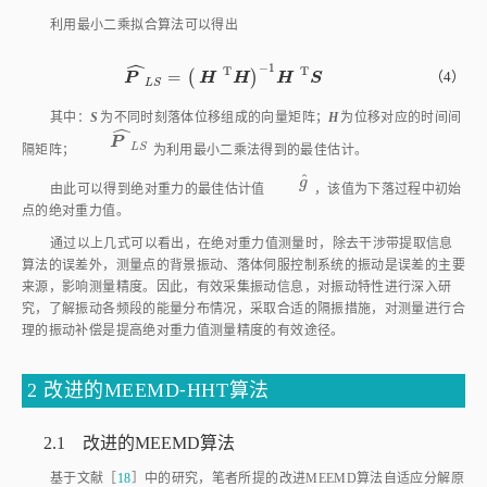
利用最小二乘拟合算法可以得出
ˆ
−
1
T
T
=
(
)
（4）
P
L
S
=
H
T
H
-
1
H
T
S
P
H
H
H
S
L
S
其中：
S
为不同时刻落体位移组成的向量矩阵；
H
为位移对应的时间间
ˆ
P
L
S
P
隔矩阵；
为利用最小二乘法得到的最佳估计。
L
S
ˆ
g
由此可以得到绝对重力的最佳估计值
g
，该值为下落过程中初始点的
绝对重力值。
通过以上几式可以看出，在绝对重力值测量时，除去干涉带提取信息
算法的误差外，测量点的背景振动、落体伺服控制系统的振动是误差的主要
来源，影响测量精度。因此，有效采集振动信息，对振动特性进行深入研
究，了解振动各频段的能量分布情况，采取合适的隔振措施，对测量进行合
理的振动补偿是提高绝对重力值测量精度的有效途径。
2 改进的MEEMD⁃HHT算法
2.1 改进的MEEMD算法
基于文献［
18
］中的研究，笔者所提的改进MEEMD算法自适应分解原
始信号
S
（
t
）步骤如下。