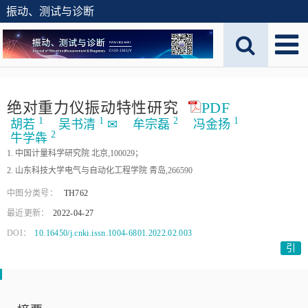
振动、测试与诊断
绝对重力仪振动特性研究
PDF
1
1
2
1
胡若
吴书清
✉
牟宗磊
冯金扬
2
牛学犇
1. 中国计量科学研究院 北京,100029；
2. 山东科技大学电气与自动化工程学院 青岛,266590
中图分类号：
TH762
最近更新：
2022-04-27
DOI：
10.16450/j.cnki.issn.1004-6801.2022.02.003
引