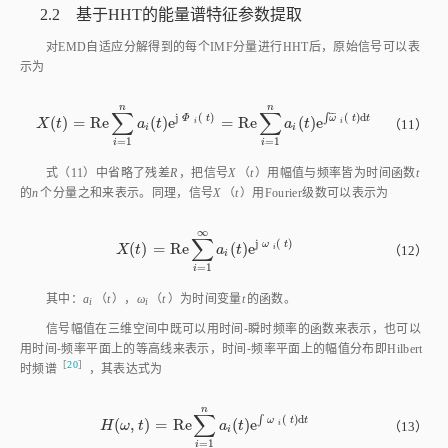
对EMD自适应分解得到的每个IMF分量进行HHT后，原始信号可以表
示为
n
n
∑
∑
¯
¯
j
(
)
∫
(
)
d
Φ
t
ω
t
t
(
)
=
R
e
(
)
e
=
R
e
(
)
e
X
t
=
R
e
∑
i
=
1
n
a
i
t
e
j
Φ
i
t
=
R
e
∑
i
=
1
n
a
i
t
e
∫
ω
¯
i
t
d
t
X
t
a
t
a
t
（11）
i
i
i
i
=
1
=
1
i
i
式（11）
中省略了残差
R
，把信号
X
（
t
）用幅值与频率皆为时间函数
t
的
n
个分量之和来表示。同理，信号
X
（
t
）用Fourier级数可以表示为
∞
∑
j
(
)
ω
t
(
)
=
R
e
(
)
e
X
t
=
R
e
∑
i
=
1
∞
a
i
t
e
j
ω
i
t
X
t
a
t
（12）
i
i
=
1
i
其中：
a
（
t
），
ω
（
t
）为时间变量
t
的函数。
i
i
信号幅值在三维空间中既可以用时间⁃瞬时频率的函数来表示，也可以
用时间⁃频率平面上的等高线来表示，时间⁃频率平面上的幅值分布即Hilbert
［
20
］
时频
谱
，其表达式为
n
∑
∫
(
)
d
ω
t
t
(
,
)
=
R
e
(
)
e
H
ω
,
t
=
R
e
∑
i
=
1
n
a
i
t
e
∫
ω
i
t
d
t
H
ω
t
a
t
（13）
i
i
=
1
i
H
（
ω
，
t
）对时间
t
积分运算后得到Hilbert边际谱