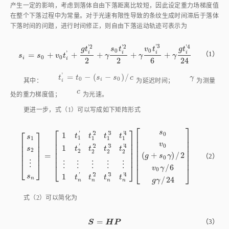
一定的影响，考虑到落体自由下落距离比较短，因此设定重力场梯度值在整
个下落过程中为常量。对于光速有限性导致的条纹生成时间滞后于落体下落
时间的问题，进行时间修正，则自由下落运动轨迹可表示为
'
3
'
2
'
2
'
4
v
t
g
t
s
t
g
t
0
0
i
i
i
i
'
（1）
=
+
+
+
+
+
s
i
=
s
0
+
v
0
t
i
'
+
g
t
i
'
2
2
+
γ
s
0
t
i
'
2
2
+
γ
v
0
t
i
'
3
6
+
γ
g
t
i
'
4
24
s
s
v
t
γ
γ
γ
0
0
i
i
2
2
6
24
'
=
−
(
−
)
/
t
i
'
=
t
0
-
(
s
i
-
s
0
)
/
c
γ
其中：
t
t
s
s
c
为延迟时间；
γ
为测量处的重力
0
0
i
i
c
梯度值；
c
为光速。
更进一步，
式（1）
可以写成如下矩阵形式
⎡
⎤
⎡
⎤
⎡
⎤
s
3
2
4
1
'
0
'
'
'
t
t
t
t
⎢
⎥
s
1
1
1
1
1
⎢
⎥
⎢
⎥
⎢
⎥
⎢
⎥
v
⎢
⎥
⎢
⎥
0
3
2
4
1
'
'
'
'
⎢
⎥
s
t
t
t
t
⎢
⎥
⎢
⎥
2
2
2
2
2
⎢
⎥
(
+
)
/
2
=
⎢
⎥
⎢
⎥
s
1
s
2
⋮
s
n
=
1
t
1
'
t
1
'
2
t
1
'
3
t
1
'
4
1
t
2
'
t
2
'
2
t
2
'
3
t
2
'
4
⋮
⋮
⋮
⋮
⋮
1
t
n
'
t
n
'
2
t
n
'
3
t
（2）
g
s
γ
⎢
⎥
0
⎢
⎥
⋮
⋮
⋮
⋮
⋮
⋮
⎣
⎦
⎣
⎦
/
6
v
γ
⎣
⎦
0
2
3
4
1
'
'
'
'
s
t
t
t
t
/
24
n
g
γ
n
n
n
n
式（2）
可以简化为
=
S
=
H
P
（3）
S
H
P