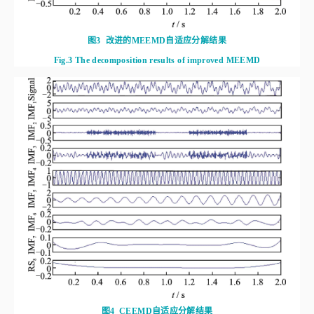
图3
改进的MEEMD自适应分解结果
Fig.3
The decomposition results of improved MEEMD
图4
CEEMD自适应分解结果
Fig.4
The decomposition results of CEEMD