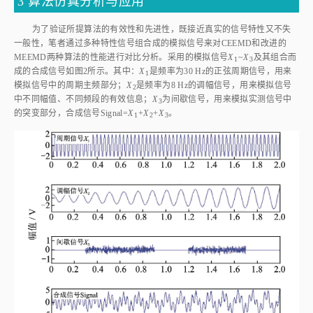
为了验证所提算法的有效性和先进性，既接近真实的信号特性又不失
一般性，笔者通过多种特性信号组合成的模拟信号来对CEEMD和改进的
MEEMD两种算法的性能进行对比分析。采用的模拟信号
X
~
X
及其组合而
1
3
成的合成信号如
图2
所示。其中：
X
是频率为30 Hz的正弦周期信号，用来
1
模拟信号中的周期主频部分；
X
是频率为8 Hz的调幅信号，用来模拟信号
2
中不同幅值、不同频段的有效信息；
X
为间歇信号，用来模拟实测信号中
3
的突变部分，合成信号Signal=
X
+
X
+
X
。
1
2
3