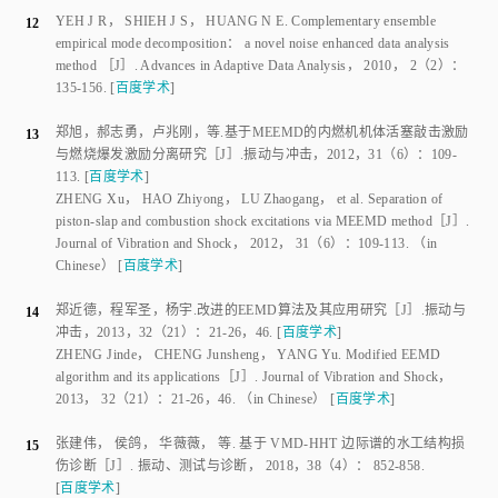
empirical mode decomposition： a novel noise enhanced data analysis
method
 ［J］. 
Advances in Adaptive Data Analysis
，
2010
，
2
（
2
）：
135
-
156
.
[
百度学术
]
郑旭
，
郝志勇
，
卢兆刚
，
等
.
基于MEEMD的内燃机机体活塞敲击激励
13
与燃烧爆发激励分离研究
［J］.
振动与冲击
，
2012
，
31
（
6
）：
109
-
113
.
[
百度学术
]
ZHENG Xu
，
HAO Zhiyong
，
LU Zhaogang
，
et al
.
Separation of
piston-slap and combustion shock excitations via MEEMD method
［J］.
Journal of Vibration and Shock
，
2012
，
31
（
6
）：
109
-
113
.
（in
Chinese）
[
百度学术
]
郑近德
，
程军圣
，
杨宇
.
改进的EEMD算法及其应用研究
［J］.
振动与
14
冲击
，
2013
，
32
（
21
）：
21
-
26，46
.
[
百度学术
]
ZHENG Jinde
，
CHENG Junsheng
，
YANG Yu
.
Modified EEMD
algorithm and its applications
［J］.
Journal of Vibration and Shock
，
2013
，
32
（
21
）：
21
-
26，46
.
（in Chinese）
[
百度学术
]
张建伟
，
侯鸽
，
华薇薇
，
等
.
基于 VMD-HHT 边际谱的水工结构损
15
伤诊断
［J］.
振动、测试与诊断
，
2018
，
38
（
4
）：
852
-
858
.
[
百度学术
]
ZHANG Jianwei
，
HOU Ge
，
HUA Weiwei
，
et al
.
Damage diagnosis