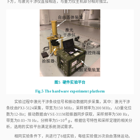
图5
硬件实验平台
Fig.5
The hardware experiment platform
实验过程中激光干涉条纹信号和振动数据同步采集，其中：激光干涉
条纹由PXI⁃5124采集，带宽为150 MHz，采样频率为200 MHz，AD量化位
数为12⁃Bit；振动数据由VSE⁃311M拾振器同步获取，采样频率为500 Hz，
-8
带宽为0.03~70 Hz，分辨率为5×1
0
g
。根据信号特性和采样定理的相关分
析，选用的实验平台满足系统测试需求。
相同实验条件下，共进行了6组实验，每组实验做20次自由落体运动。
实验结束后，随机抽取了一次实验的激光干涉条纹信号和对应的振动信号如
图6
所示，其中
图6
（a）为激光干涉条纹信号，
图6
（b）为重力仪振动信