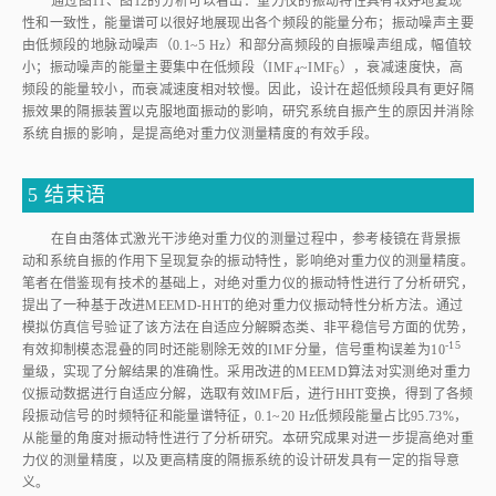
由低频段的地脉动噪声（0.1~5 Hz）和部分高频段的自振噪声组成，幅值较
小；振动噪声的能量主要集中在低频段（IMF
~IMF
），衰减速度快，高
4
6
频段的能量较小，而衰减速度相对较慢。因此，设计在超低频段具有更好隔
振效果的隔振装置以克服地面振动的影响，研究系统自振产生的原因并消除
系统自振的影响，是提高绝对重力仪测量精度的有效手段。
5 结束语
在自由落体式激光干涉绝对重力仪的测量过程中，参考棱镜在背景振
动和系统自振的作用下呈现复杂的振动特性，影响绝对重力仪的测量精度。
笔者在借鉴现有技术的基础上，对绝对重力仪的振动特性进行了分析研究，
提出了一种基于改进MEEMD⁃HHT的绝对重力仪振动特性分析方法。通过
模拟仿真信号验证了该方法在自适应分解瞬态类、非平稳信号方面的优势，
-15
有效抑制模态混叠的同时还能剔除无效的IMF分量，信号重构误差为1
0
量级，实现了分解结果的准确性。采用改进的MEEMD算法对实测绝对重力
仪振动数据进行自适应分解，选取有效IMF后，进行HHT变换，得到了各频
段振动信号的时频特征和能量谱特征，0.1~20 Hz低频段能量占比95.73%，
从能量的角度对振动特性进行了分析研究。本研究成果对进一步提高绝对重
力仪的测量精度，以及更高精度的隔振系统的设计研发具有一定的指导意
义。