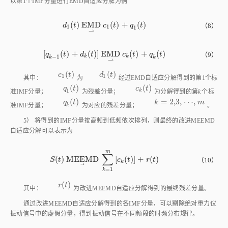
(
)
E
M
D
(
)
+
(
)
d
t
c
t
q
t
（8）
d
1
t
E
M
D
c
1
t
+
q
1
t
1
1
1
⇀
[
(
)
+
(
)
]
E
M
D
(
)
+
(
)
q
t
d
t
c
t
q
t
（9）
q
k
-
1
t
+
d
k
t
E
M
D
c
k
t
+
q
k
t
−
1
k
k
k
k
⇀
(
)
(
)
c
1
t
d
1
t
c
t
d
t
1
1
其中：
为
经过EMD自适应分解得到的第1个标
(
)
(
)
q
1
t
c
k
t
q
t
c
t
1
k
准IMF分量；
为残差分量；
为分解得到的第
k
个标
(
)
=
2,3
,
⋯
,
q
k
t
q
t
k
m
k
=
2,3
,
⋯
,
m
准IMF分量；
为对应的残差分量；
。
k
5） 将得到的IMF分量按高频到低频依次排列，则最终的改进MEEMD
自适应分解可以表示为
m
∑
(
)
M
E
E
M
D
[
(
)
]
+
(
)
S
t
c
t
r
t
（10）
S
t
M
E
E
M
D
∑
k
=
1
m
c
k
t
+
r
t
k
⃗
=
1
k
(
)
r
t
r
t
其中：
为改进MEEMD自适应分解得到的最终残差分量。
通过改进MEEMD自适应分解得到的各IMF分量，可以剔除绝对重力仪
振动信号中的虚假分量，得到振动信号在不同频段的时频分布规律。
2.2 基于HHT的能量谱特征参数提取