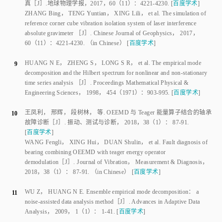
reference corner cube vibration isolation system of laser interference
absolute gravimeter
 ［J］. 
Chinese Journal of Geophysics
，
2017
，
60
（
11
）：
4221
-
4230
.
（in Chinese）
[
百度学术
]
HUANG N E
，
ZHENG S
，
LONG S R
，
et al
.
The empirical mode
9
decomposition and the Hilbert spectrum for nonlinear and non-stationary
time series analysis
 ［J］. 
Proceedings Mathematical Physical &
Engineering Sciences
，
1998
，
454
（
1971
）：
903
-
995
.
[
百度学术
]
王凤利
，
邢辉
，
段树林
，
等
.
OEEMD 与 Teager 能量算子结合的轴承
10
故障诊断
［J］.
振动、测试与诊断
，
2018
，
38
（
1
）：
87
-
91
.
[
百度学术
]
WANG Fengli
，
XING Hui
，
DUAN Shulin
，
et al
.
Fault diagnosis of
bearing combining OEEMD with teager energy operator
demodulation
［J］.
Journal of Vibration
， Measurement
&
 Diagnosis， 
2018
，
38
（
1
）：
87
-
91
.
（in Chinese）
[
百度学术
]
WU Z
，
HUANG N E
.
Ensemble empirical mode decomposition： a
11
noise-assisted data analysis method
［J］.
Advances in Adaptive Data
Analysis
，
2009
，
1
（
1
）：
1
-
41
.
[
百度学术
]
YEH J R
，
SHIEH J S
，
HUANG N E
.
Complementary ensemble
12