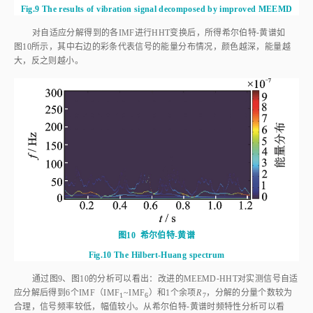
对自适应分解得到的各IMF进行HHT变换后，所得希尔伯特⁃黄谱如
图10
所示，其中右边的彩条代表信号的能量分布情况，颜色越深，能量越
大，反之则越小。
图10
希尔伯特-黄谱
Fig.10
The Hilbert-Huang spectrum
通过
图9
、
图10
的分析可以看出：改进的MEEMD⁃HHT对实测信号自适
应分解后得到6个IMF（IMF
~IMF
）和1个余项
R
，分解的分量个数较为
1
6
7
合理，信号频率较低，幅值较小。从希尔伯特⁃黄谱时频特性分析可以看
出，信号主要集中在70 Hz以内，大部分为低频信号。