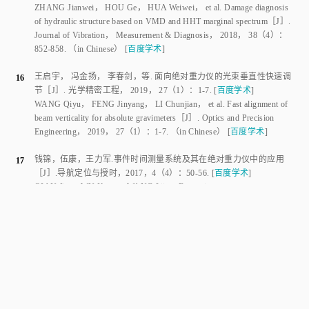
of hydraulic structure based on VMD and HHT marginal spectrum
［J］.
Journal of Vibration
， Measurement
&
 Diagnosis， 
2018
，
38
（
4
）：
852
-
858
.
（in Chinese）
[
百度学术
]
王启宇
，
冯金扬
，
李春剑
，
等
.
面向绝对重力仪的光束垂直性快速调
16
节
［J］.
光学精密工程
，
2019
，
27
（
1
）：
1
-
7
.
[
百度学术
]
WANG Qiyu
，
FENG Jinyang
，
LI Chunjian
，
et al
.
Fast alignment of
beam verticality for absolute gravimeters
［J］.
Optics and Precision
Engineering
，
2019
，
27
（
1
）：
1
-
7
.
（in Chinese）
[
百度学术
]
钱锦
，
伍康
，
王力军
.
事件时间测量系统及其在绝对重力仪中的应用
17
［J］.
导航定位与授时
，
2017
，
4
（
4
）：
50
-
56
.
[
百度学术
]
QIAN Jin
，
WU Kang
，
WANG Lijun
.
Event-time measurement system
and its application in absolute gravimeters
［J］.
Navigation Positioning
and Timing
，
2017
，
4
（
4
）：
50
-
56
.
（in Chinese）
[
百度学术
]
HUANG N E
.
Review of empirical mode decomposition
［J］.
18
Proceedings of SPIE - the International Society for Optical Engineering
，
2001
，
4391
：
71
-
80
.
[
百度学术
]
BANDT C
，
POMPE B
.
Permutation entropy： a natural complexity
19
measure for time series
［J］.
Physical Review Letters
，
2002
，
88
（
17
）：
174102
.
[
百度学术
]