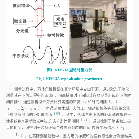
图1
NIM-3A型绝对重力仪
Fig.1
NIM-3A type absolute gravimeter
测量过程中，落体角锥棱镜在真空环境中自由下落，通过激光干涉仪
测量其在下落过程中的距离
s
，用高精度时间间隔计数器测量对应的下落时
s
i
t
i
间间隔
t
，通过数据拟合算法计算实测的距离
s
和时间间隔
t
（
i
i
=
1,2
,
⋯
,
i
n
），再通过固体潮、大气压、振动和极移等参数综合修
i
=
1,2
,
⋯
,
n
［
16
］
正得到所测点的绝对重力
值
。其中，落体自由下落的距离通过激光干
/
2
［
17
］
λ
/
2
涉条纹数
N
乘以激光半波长
λ
计算得
到
。通过检测干涉条纹过零
s
i
点的时间，可得到干涉条纹每个过零点对应的时间⁃位移坐标信息（
s
，
i
t
i
t
）。在实际测量过程中，重力场的梯度和光速有限性会对测量结果产生
i