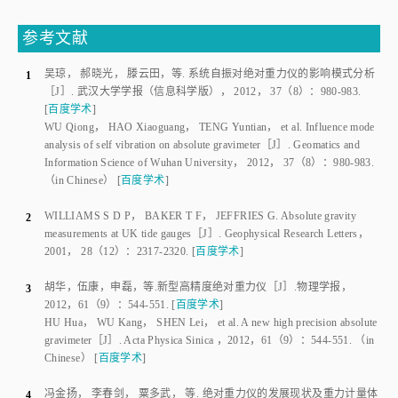
参考文献
吴琼
，
郝晓光
，
滕云田
，
等
.
系统自振对绝对重力仪的影响模式分析
1
［J］.
武汉大学学报（信息科学版）
，
2012
，
37
（
8
）：
980
-
983
.
[
百度学术
]
WU Qiong
，
HAO Xiaoguang
，
TENG Yuntian
，
et al
.
Influence mode
analysis of self vibration on absolute gravimeter
［J］.
Geomatics and
Information Science of Wuhan University
，
2012
，
37
（
8
）：
980
-
983
.
（in Chinese）
[
百度学术
]
WILLIAMS S D P
，
BAKER T F
，
JEFFRIES G
.
Absolute gravity
2
measurements at UK tide gauges
［J］.
Geophysical Research Letters
，
2001
，
28
（
12
）：
2317
-
2320
.
[
百度学术
]
胡华
，
伍康
，
申磊
，
等
.
新型高精度绝对重力仪
［J］.
物理学报
，
3
2012
，
61
（
9
）：
544
-
551
.
[
百度学术
]
HU Hua
，
WU Kang
，
SHEN Lei
，
et al
.
A new high precision absolute
gravimeter
［J］.
Acta Physica Sinica
 ，
2012
，
61
（
9
）：
544
-
551
.
（in
Chinese）
[
百度学术
]
冯金扬
，
李春剑
，
粟多武
，
等
.
绝对重力仪的发展现状及重力计量体
4
系介绍
［J］.
导航与控制
，
2015
，
14
（
2
）：
10
-
16
.
[
百度学术
]