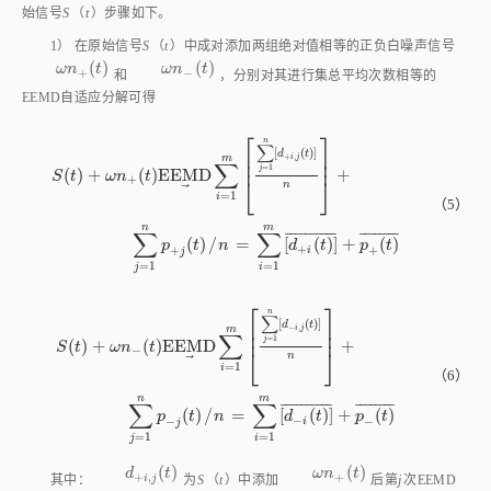
1） 在原始信号
S
（
t
）中成对添加两组绝对值相等的正负白噪声信号
(
)
(
)
ω
n
+
t
ω
n
-
t
ω
n
t
ω
n
t
+
−
和
，分别对其进行集总平均次数相等的
EEMD自适应分解可得
⎡
⎤
n
∑
[
(
)
]
⎢
⎥
d
t
+
,
m
i
j
⎢
⎥
∑
=
1
j
(
)
+
(
)
E
E
M
D
+
S
t
ω
n
t
+
⎣
⎦
n
⃗
=
1
i
（5）
S
t
+
ω
n
+
t
E
E
M
D
∑
i
=
1
m
∑
j
=
1
n
d
+
i
,
j
t
n
+
∑
j
=
1
n
p
+
j
t
/
n
=
n
m
∑
∑
¯
¯
¯
¯
¯
¯
¯
¯
¯
¯
¯
¯
¯
¯
¯
¯
¯
¯
(
)
/
=
[
(
)
]
+
(
)
p
t
n
d
t
p
t
+
+
+
i
j
=
1
=
1
j
i
⎡
⎤
n
∑
[
(
)
]
⎢
⎥
d
t
−
,
m
i
j
⎢
⎥
∑
=
1
j
(
)
+
(
)
E
E
M
D
+
S
t
ω
n
t
−
⎣
⎦
n
⃗
=
1
i
（6）
S
t
+
ω
n
-
t
E
E
M
D
∑
i
=
1
m
∑
j
=
1
n
d
-
i
,
j
t
n
+
∑
j
=
1
n
p
-
j
t
/
n
=
∑
i
n
m
∑
∑
¯
¯
¯
¯
¯
¯
¯
¯
¯
¯
¯
¯
¯
¯
¯
¯
¯
¯
(
)
/
=
[
(
)
]
+
(
)
p
t
n
d
t
p
t
−
−
−
i
j
=
1
=
1
j
i
(
)
(
)
d
+
i
,
j
t
ω
n
+
t
d
t
ω
n
t
+
,
+
i
j
其中：
为
S
（
t
）中添加
后第
j
次EEMD
(
)
p
+
j
t
p
t
+
j
分解得到的第
i
个IMF分量；
为
j
次EEMD分解得到的残差分