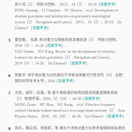
FENG Jinyang
，
LI Chunjian
，
SU Duowu
，
et al
.
Development of
absolute gravimeter and introduction on gravimetry metrological
system
［J］.
Navigation and Control
，
2015
，
14
（
2
）：
10
-
16
.
（in
Chinese）
[
百度学术
]
要佳敏
，
伍康
.
绝对重力仪隔振系统发展综述
［J］.
导航与控制
，
5
2019
（
3
）：
14
-
26
.
[
百度学术
]
YAO Jiamin
，
WU Kang
.
Review on the development of vibration
isolators for absolute gravimeter
［J］.
Navigation and Control
，
2019
（
3
）：
14
-
26
.
（in Chinese）
[
百度学术
]
熊振宇
.
用于绝对重力仪的激光干涉振动测量可行性研究
［D］.
合肥
：
6
国防科学技术大学
，
2016
.
[
百度学术
]
王观
，
胡华
，
伍康
，
等
.
基于两级摆杆结构的超低频垂直隔振系统
7
［J］.
物理学报
，
2016
，
65
（
20
）：
44
-
50
.
[
百度学术
]
WANG Guan
，
HU Hua
，
WU Kang
，
et al
.
Ultra-low-frequency
vertical vibration isolator based on a two-stage beam structure
［J］.
Acta
Physica Sinica
，
2016
，
65
（
20
）：
44
-
50
.
（in Chinese）
[
百度学术
]
张兵
，
滕云田
，
邢丽莉
，
等
.
激光干涉绝对重力仪参考棱镜隔振系统仿
8
真
［J］.
地球物理学报
，
2017
，
60
（
11
）：
4221
-
4230
.
[
百度学术
]
ZHANG Bing
，
TENG Yuntian
，
XING Lili
，
et al
.
The simulation of