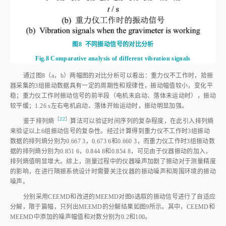
图8
不同振动信号的对比分析
Fig.8
Comparative analysis of different vibration signals
通过
图8
（a，b）两幅图的对比分析可以看出：重力仪不工作时，拾振
器采集的3组振动数据具有一定的周期性和规律性，振动幅值较小，变化平
稳；重力仪工作时振动信号的前半段（电机未启动、落体未运动时），振动
较平缓；1.26 s左右电机启动、落体开始运动时，振动明显加强。
［
22
］
鉴于排列
熵
算法可以验证时间序列的复杂程度，在此引入排列熵
来验证以上6组振动信号的复杂性。经过计算得到重力仪不工作时3组振动
数据的排列熵分别为0.667 3，0.673 6和0.660 3，而重力仪工作时3组振动数
据的排列熵分别为0.851 6，0.844 8和0.854 8，可见由于仪器振动的加入，
排列熵值明显增大。综上，测量过程中的仪器噪声加剧了振动对于测量精度
的影响，在进行隔振系统设计时需要关注仪器的振动噪声和周围环境的振动
噪声。
分别采用CEEMD和改进的MEEMD对
图6
选取的振动信号进行了自适应
分解，限于篇幅，只列出MEEMD的分解结果如
图9
所示。其中，CEEMD和
MEEMD中添加的噪声幅值和对数分别为0.2和100。