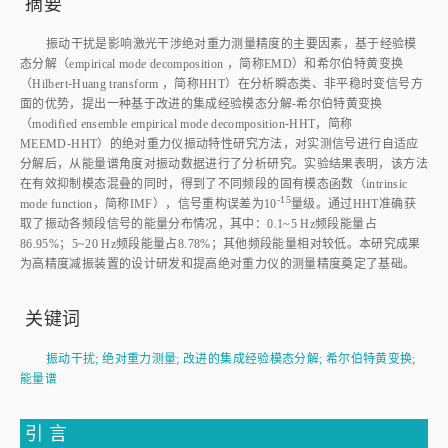
摘要
振动干扰是影响激光干涉绝对重力测量精度的主要因素，基于经验模
态分解（empirical mode decomposition ，简称EMD）和希尔伯特黄变换
（Hilbert⁃Huang transform ，简称HHT）在分析瞬态类、非平稳时变信号方
面的优势，提出一种基于改进的集成经验模态分解⁃希尔伯特黄变换
（modified ensemble empirical mode decomposition⁃HHT，简称
MEEMD⁃HHT）的绝对重力仪振动特性研究方法，对实测信号进行自适应
分解后，从能量谱角度对振动数据进行了分析研究。实验结果表明，该方法
在有效抑制模态混叠的同时，得到了不同频段的固有模态函数（intrinsic
-15
mode function，简称IMF），信号重构误差为1
0
量级。通过HHT准确获
取了振动各频段信号的能量分布情况，其中：0.1~5 Hz频段能量占
86.95%；5~20 Hz频段能量占8.78%；其他频段能量相对较低。本研究成果
为高精度减振装置的设计研发和提高绝对重力仪的测量精度奠定了基础。
关键词
振动干扰
;
绝对重力测量
;
改进的集成经验模态分解
;
希尔伯特黄变换
;
能量谱
引 言