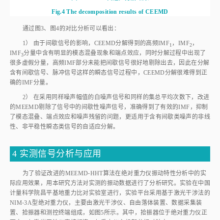
通过
图3
、
图4
的对比分析可以看出：
1） 由于间歇信号的影响，CEEMD分解得到的高频IMF
，IMF
，
1
2
IMF
分量中含有明显的模态混叠现象和端点效应，同时分解过程中出现了
3
很多虚假分量，高频IMF部分未能把间歇信号很好地剔除出去，因此在分解
含有间歇信号、脉冲信号这样的瞬态信号过程中，CEEMD分解很难得到正
确的IMF分量。
2） 在采用同样噪声幅值的白噪声信号和同样的集总平均次数下，改进
的MEEMD剔除了信号中的间歇性噪声信号，准确得到了有效的IMF，抑制
了模态混叠、端点效应和噪声残留的问题，更适用于含有间歇类噪声的非线
性、非平稳性瞬态类信号的自适应分解。
4 实测信号分析与应用
为了验证改进的MEEMD⁃HHT算法在绝对重力仪振动特性分析中的实
际应用效果，用本研究方法对实测的振动数据进行了分析研究。实验在中国
计量科学院昌平基地重力比对实验室进行，实验平台采用基于激光干涉法的
NIM⁃3A型绝对重力仪，主要由激光干涉仪、自由落体装置、数据采集装
置、拾振器和测控终端组成，如
图5
所示。其中，拾振器位于绝对重力仪正
下方，与激光干涉仪直接相连，与重力仪主机部分相对独立。