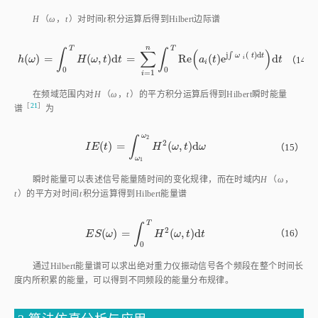
n
T
T
∫
∫
∑
(
)
j
∫
(
)
d
ω
t
t
(
)
=
(
,
)
d
=
R
e
(
)
e
d
h
ω
=
∫
0
T
H
ω
,
t
d
t
=
∑
i
=
1
n
∫
0
T
R
e
a
i
t
e
j
∫
ω
i
t
d
t
d
t
（14）
h
ω
H
ω
t
t
a
t
t
i
i
0
0
=
1
i
在频域范围内对
H
（
ω
，
t
）的平方积分运算后得到Hilbert瞬时能量
［
21
］
谱
为
ω
2
∫
2
(
)
=
(
,
)
d
I
E
t
=
∫
ω
1
ω
2
H
2
ω
,
t
d
ω
（15）
I
E
t
H
ω
t
ω
ω
1
瞬时能量可以表述信号能量随时间的变化规律，而在时域内
H
（
ω
，
t
）的平方对时间
t
积分运算得到Hilbert能量谱
T
∫
2
(
)
=
(
,
)
d
（16）
E
S
ω
=
∫
0
T
H
2
ω
,
t
d
t
E
S
ω
H
ω
t
t
0
通过Hilbert能量谱可以求出绝对重力仪振动信号各个频段在整个时间长
度内所积累的能量，可以得到不同频段的能量分布规律。
3 算法仿真分析与应用