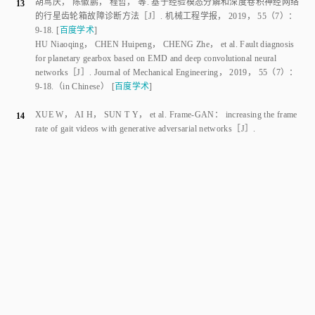
的行星齿轮箱故障诊断方法
［J］.
机械工程学报
，
2019
，
55
（
7
）：
9
-
18
.
[
百度学术
]
HU Niaoqing
，
CHEN Huipeng
，
CHENG Zhe
，
et al
.
Fault diagnosis
for planetary gearbox based on EMD and deep convolutional neural
networks
［J］.
Journal of Mechanical Engineering
，
2019
，
55
（
7
）：
9
-
18
.
（in Chinese）
[
百度学术
]
XUE W
，
AI H
，
SUN T Y
，
et al
.
Frame-GAN： increasing the frame
14
rate of gait videos with generative adversarial networks
［J］.
Neurocomputing
，
2020
，
380
：
95
-
104
.
[
百度学术
]
ZHANG M R
，
LUCAS J
，
HINTON G
，
et al
.
Lookahead optimizer：
15
k steps forward， 1 step back
［EB/OL］. ［
2019-07-01
］.
http：
∥arXiv preprint arXiv：1907.08610
[
百度学术
]
PASSALIS N
，
TEFAS A
.
Dimensionality reduction using similarity-
16
induced embeddings
［J］.
IEEE Transactions on Neural Networks and
Learning Systems
，
2018
，
29
（
8
）：
3429
⁃
3441
.
[
百度学术
]
李恒
，
张氢
，
秦仙蓉
，
等
.
基于短时傅里叶变换和卷积神经网络的轴
17
承故障诊断方法
［J］.
振动与冲击
，
2018
，
37
（
19
）：
124
-
131
.
[
百度学术
]