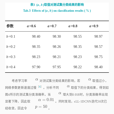
表3
(
a
,
b
)取值对测试集分类结果的影响
Tab.3
Effects of (
a
,
b
) on classification results
(
%
)
参数
a
=0.6
a
=0.7
a
=0.8
a
=0.9
b
=0.1
98.40
98.30
98.55
98.97
b
=0.2
98.35
98.26
98.35
98.57
b
=0.3
98.23
98.21
98.23
98.75
b
=0.4
97.90
97.95
98.22
98.40
α
α
α
α
考虑学习率
对测试集分类结果的影响，若
取值过小，
α
α
［
6
］
网络参数更新速度过
慢
。分析不同
取值下的分类结果，得到如
α
α
图4
所示的测试集分类准确率。当
增大到0.018时，分类准确率出现
=
0.01
α
=
0.01
α
显著下降，因此取
。同时发现，sLL⁃1DCNN迭代50次已
=
50
p
=
50
p
经收敛，因此令
。