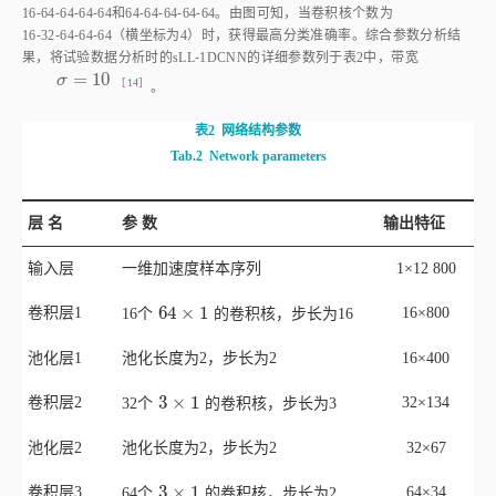
16⁃64⁃64⁃64⁃64和64⁃64⁃64⁃64⁃64。由图可知，当卷积核个数为
16⁃32⁃64⁃64⁃64（横坐标为4）时，获得最高分类准确率。综合参数分析结
果，将试验数据分析时的sLL⁃1DCNN的详细参数列于
表2
中，带宽
=
10
σ
=
10
σ
［
14
］
。
表2
网络结构参数
Tab.2
Network parameters
层 名
参 数
输出特征
输入层
一维加速度样本序列
1×12 800
64
×
1
卷积层1
64
×
1
16×800
16个
的卷积核，步长为16
池化层1
池化长度为2，步长为2
16×400
3
×
1
卷积层2
3
×
1
32×134
32个
的卷积核，步长为3
池化层2
池化长度为2，步长为2
32×67
3
×
1
卷积层3
3
×
1
64×34
64个
的卷积核，步长为2