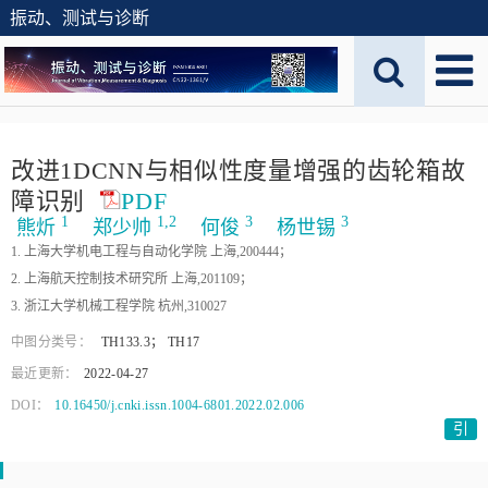
振动、测试与诊断
改进1DCNN与相似性度量增强的齿轮箱故
障识别
PDF
1
1,
2
3
3
熊炘
郑少帅
何俊
杨世锡
1. 上海大学机电工程与自动化学院 上海,200444；
2. 上海航天控制技术研究所 上海,201109；
3. 浙江大学机械工程学院 杭州,310027
中图分类号：
TH133.3
；
TH17
最近更新：
2022-04-27
DOI：
10.16450/j.cnki.issn.1004-6801.2022.02.006
引