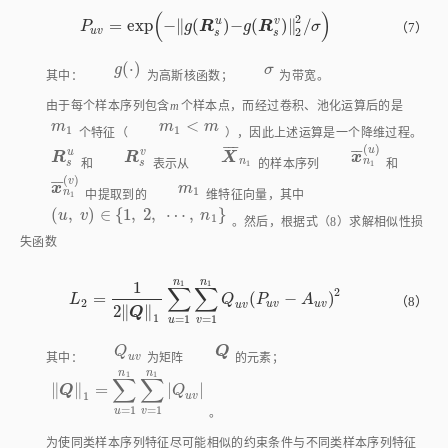
(
)
2
u
v
=
e
x
p
−
(
)
−
(
)
/
∥
∥
P
u
v
=
e
x
p
-
g
R
s
u
-
g
R
s
v
2
2
/
σ
P
g
R
g
R
σ
（7）
u
v
2
s
s
(
⋅
)
σ
g
g
(
⋅
)
σ
其中：
为高斯核函数；
为带宽。
由于每个样本序列包含
m
个样本点，而经过卷积、池化运算后的是
<
m
1
m
1
<
m
m
m
m
1
1
个特征（
），因此上述运算是一个降维过程。
¯
¯
¯
(
)
u
u
v
¯
¯
R
s
u
R
s
v
X
¯
n
1
x
¯
n
1
(
u
)
R
R
X
x
n
n
和
表示从
的样本序列
和
s
s
1
1
(
)
v
¯
¯
x
¯
n
1
(
v
)
m
1
x
m
1
n
中提取到的
维特征向量，其中
1
(
,
)
∈
{
1
,
2
,
⋯
,
}
u
v
n
1
(
u
,
v
)
∈
{
1
,
2
,
⋯
,
n
1
}
。然后，根据
式（8）
求解相似性损
失函数
n
n
1
1
1
∑
∑
2
=
(
−
)
L
2
=
1
2
Q
1
∑
u
=
1
n
1
∑
v
=
1
n
1
Q
u
v
(
P
u
v
-
A
u
v
)
2
L
Q
P
A
（8）
2
u
v
u
v
u
v
2
∥
∥
Q
1
=
1
=
1
u
v
Q
u
v
Q
Q
Q
u
v
其中：
为矩阵
的元素；
n
n
1
1
∑
∑
∥
∥
=
|
|
Q
1
=
∑
u
=
1
n
1
∑
v
=
1
n
1
|
Q
u
v
|
Q
Q
1
u
v
=
1
=
1
u
v
。
为使同类样本序列特征尽可能相似的约束条件与不同类样本序列特征