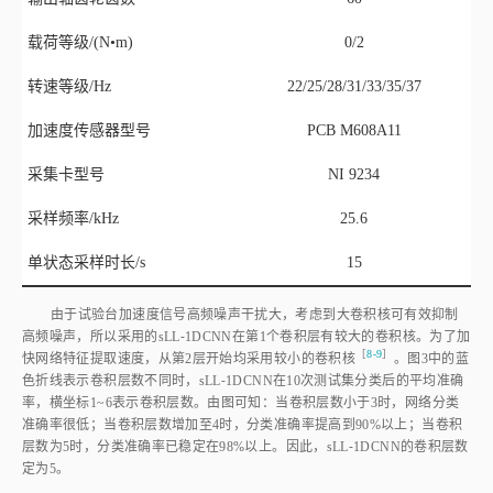
载荷等级/(N•m)
0/2
转速等级/Hz
22/25/28/31/33/35/37
加速度传感器型号
PCB M608A11
采集卡型号
NI 9234
采样频率/kHz
25.6
单状态采样时长/s
15
由于试验台加速度信号高频噪声干扰大，考虑到大卷积核可有效抑制
高频噪声，所以采用的sLL⁃1DCNN在第1个卷积层有较大的卷积核。为了加
［
8⁃9
］
快网络特征提取速度，从第2层开始均采用较小的卷积
核
。
图3
中的蓝
色折线表示卷积层数不同时，sLL⁃1DCNN在10次测试集分类后的平均准确
率，横坐标1~6表示卷积层数。由图可知：当卷积层数小于3时，网络分类
准确率很低；当卷积层数增加至4时，分类准确率提高到90%以上；当卷积
层数为5时，分类准确率已稳定在98%以上。因此，sLL⁃1DCNN的卷积层数
定为5。