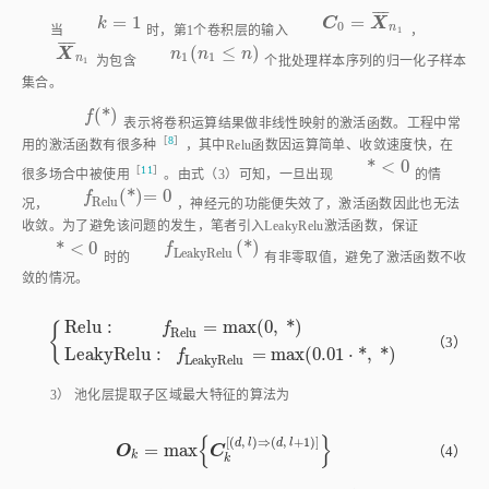
¯
¯
¯
=
1
=
k
=
1
C
0
=
X
¯
n
1
k
C
X
0
n
当
时，第1个卷积层的输入
，
1
¯
¯
¯
(
≤
)
X
¯
n
1
n
1
(
n
1
≤
n
)
X
n
n
n
1
1
n
为包含
个批处理样本序列的归一化子样本
1
集合。
(
*
)
f
*
f
表示将卷积运算结果做非线性映射的激活函数。工程中常
［
8
］
用的激活函数有很多
种
，其中Relu函数因运算简单、收敛速度快，在
*
<
0
*
<
0
［
11
］
很多场合中被使
用
。由
式（3）
可知，一旦出现
的情
(
*
)
=
0
f
R
e
l
u
*
=
0
f
R
e
l
u
况，
，神经元的功能便失效了，激活函数因此也无法
收敛。为了避免该问题的发生，笔者引入LeakyRelu激活函数，保证
(
*
)
*
<
0
f
L
e
a
k
y
R
e
l
u
*
f
*
<
0
L
e
a
k
y
R
e
l
u
时的
有非零取值，避免了激活函数不收
敛的情况。
R
e
l
u
:
=
m
a
x
(
0
,
*
)
f
{
R
e
l
u
R
e
l
u
:
f
R
e
l
u
=
m
a
x
0
,
*
L
e
a
k
y
R
e
l
u
:
f
L
e
a
k
y
R
e
l
u
=
m
a
x
0.01
⋅
*
（3）
L
e
a
k
y
R
e
l
u
:
=
m
a
x
(
0.01
⋅
*
,
*
)
f
L
e
a
k
y
R
e
l
u
3） 池化层提取子区域最大特征的算法为
{
}
[
(
,
)
⇒
(
,
+
1
)
]
d
l
d
l
=
m
a
x
O
C
（4）
O
k
=
m
a
x
C
k
[
(
d
,
l
)
⇒
(
d
,
l
+
1
)
]
k
k
其中：
d
为池化长度；
l
为步长（子区域由
d
和
l
共同定义）；