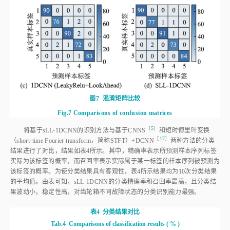
图7
混淆矩阵比较
Fig.7
Comparisons of confusion matrices
［
5
］
将基于sLL⁃1DCNN的识别方法与基于CNN
S
和短时傅里叶变换
［
17
］
（short⁃time Fourier transform，简称STFT）+DCN
N
两种方法的分类
结果进行了对比，结果如
表4
所示。其中，精确率表示所预测样本序列标签
实际为该标签的概率，而召回率表示实际属于某一标签的样本序列被预测为
该标签的概率。为使分类结果具有客观性，
表4
所示结果均为10次分类结果
的平均值。由表可知，sLL⁃1DCNN的分类精确率和召回率最高，且分类结
果波动小，稳定性高，对齿轮箱不同故障状态的分类识别能力最强。
表4
分类结果对比
Tab.4
Comparisons of classification results
(
%
)