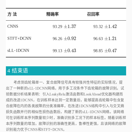
方 法
精确率
召回率
±
1.37
±
1.42
CNNS
±
1.37
±
1.42
93.29
93.32
±
0.92
±
1.21
STFT+DCNN
±
0.92
±
1.21
96.26
96.63
±
0.43
±
0.47
sLL⁃1DCNN
±
0.43
±
0.47
99.13
98.85
4 结束语
考虑到齿轮箱单一、复合故障信号具有较强共性特征的实际情况，提
出了一种新的sLL⁃1DCNN网络，用于多工况条件下齿轮箱的故障识别。试
验数据分析结果表明：引入LeakyRelu激活函数和LookAhead优化器构建而
成的改进1DCNN，在训练样本达到一定数量后，能够提高齿轮箱中包含复
合故障在内的各类故障的分类准确率。在改进1DCNN结构中引入与交叉熵
损失函数并行的相似性损伤函数后，构建了新的sLL⁃1DCNN网络。该网络
可在训练样本序列数量较少时，准确识别多工况下的样本标签。随着训练样
本序列数量的增加，故障识别的准确性更高，鲁棒性更强，且该网络的故障
识别能力优于CNNS和STFT+DCNN。