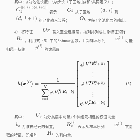
[
(
,
)
⇒
(
,
+
1
)
]
d
l
d
l
(
,
)
C
k
(
d
,
l
)
C
C
d
l
C
k
[
(
d
,
l
)
⇒
(
d
,
l
+
1
)
]
k
表示
从子区域
到
k
(
,
+
1
)
(
d
,
l
+
1
)
O
k
d
l
O
k
的池化输入过程；
为第
k
个池化层的输出。
O
K
O
K
4） 将特征
输入至全连接层，按列排列成抽象特征矩阵
(
)
i
R
s
x
(
i
)
R
x
s
。利用
式（5）
中的Softmax函数，计算样本序列
可能
(
)
i
y
(
i
)
y
归属于标签
的隶属度
⎡
⎤
(
)
T
i
(
+
)
U
R
b
e
1
1
s
⎢
⎥
⎢
⎥
⎢
⎥
⎢
⎥
⋮
⎢
⎥
1
⎢
⎥
(
)
(
)
⎢
⎥
i
T
(
)
=
i
(
+
)
h
h
(
x
x
(
i
)
)
=
1
∑
s
=
1
N
e
(
U
s
T
)
R
S
+
b
s
)
e
(
U
1
T
R
s
(
i
)
+
b
1
)
⋮
e
(
U
s
T
R
s
(
i
)
U
R
b
e
（5）
⎢
⎥
s
s
s
N
⎢
⎥
∑
⎢
⎥
T
(
)
+
)
e
U
R
b
s
S
⋮
s
⎣
⎦
=
1
s
(
)
T
i
(
+
)
U
R
b
e
s
N
N
U
s
U
s
其中：
为分类层中与第
s
个神经元相连的权值向量；
(
)
i
(
)
i
b
s
R
s
(
i
)
x
(
i
)
b
R
x
s
s
为该神经元的偏置；
表示从样本序列
中提
R
s
R
s
取的特征，即矩阵
的列向量。