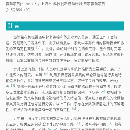
资助项目(51705302)；上海市“科技创新行动计划”专项资助项目
(21SQBS01400)
引 言
齿轮箱在机械设备中起着连接和传递动力的作用，通常工作于变转
速、变载荷的工况条件下。由于结构复杂，系统中零部件间的振动耦合和激
［
1
］
励的不确定性变
强
。此外，齿轮啮合时存在齿侧间隙、重合度时变等
非线性因素，这些因素共同作用，导致振动加剧，诱发齿轮、轴承等零部件
故障，且复合故障信号具有较强共性特征，使诊断变得困难。
针对上述问题，科研人员以机器学习和统计推断为主要手段，展开了
［
2
］
广泛深入的研究。He
等
利用多传感器采集到的齿轮箱信号进行多域特
征信息融合，并利用神经网络区分故障状态，取得了良好的效果。Wang
［
3
］
等
提出一种基于并行双参数优化共振算法的稀疏信号分解方法，通过
［
4
］
多点优化最小熵解卷，实现齿轮箱复合故障的识别。李状
等
以相对小
波包能量作为风电机组齿轮箱振动信号的特征值，采用粒子群优化的模糊核
聚类算法对特征信号进行分类。以上工作由于存在参数及特征选择的不确定
［
5
］
性，使得诊断结果也具有一定的不确定
性
。
近年来，深度学习技术的发展使人们开始关注其在机械故障诊断领域
［
6
］
［
7
］
的应用，相关应用包括长短时记忆神经网
络
、循环神经网
络
和卷
［
8
］