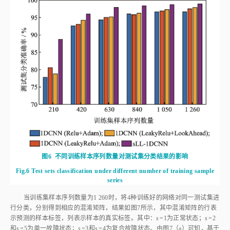
图6
不同训练样本序列数量对测试集分类结果的影响
Fig.6
Test sets classification under different number of training sample
series
当训练集样本序列数量为1 260时，将4种训练好的网络对同一测试集进
行分类，分别得到相应的混淆矩阵，结果如
图7
所示，其中混淆矩阵的行表
示预测的样本标签，列表示样本的真实标签。其中：
s
=1为正常状态；
s
=2
和
s
=5为单一故障状态；
s
=3和
s
=4为复合故障状态。由
图7
（a）可知，基于