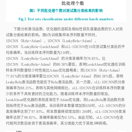
图5
不同批处理个数对测试集分类结果的影响
Fig.5
Test sets classification under different batch numbers
下面分析激活函数、优化器的选取及相似性损失度量函数的引入对测
试集分类结果的影响。
图6
为训练集样本序列数量不同时，
1DCNN（Relu+Adam），1DCNN（LeakyRelu+Adam），
1DCNN（LeakyRelu+LookAhead）和sLL⁃1DCNN在10次测试集分类后的平
均准确率。当训练样本序列数量为210时，
1DCNN（LeakyRelu+LookAhead）的分类准确率为78.85%，比
1DCNN（LeakyRelu+Adam）的80.58%要低，表明LookAhead优化器在训练
样本序列数量较少时性能比Adam优化器略差；而1DCNN（Relu+Adam）
77.81%的分类准确率要比1DCNN（LeakyRelu+Adam）的80.58%低，表明
LeakyRelu激活函数性能优于Relu激活函数。另一方面，sLL⁃1DCNN的分类
准确率为88.21%，表明与其他网络相比，sLL⁃1DCNN在训练样本序列数量
少的条件下具有更好的泛化能力。随着训练样本序列数量的增加，
LookAhead优化器的表现逐渐优于Adam优化器，而LeakyRelu激活函数的表
现始终优于Relu激活函数。当训练样本数量增加到630时，sLL⁃1DCNN的分
类准确率达到了97.93%。样本数量继续增加到1 260时，sLL⁃1DCNN分类准
确率达到了98.82%，准确率偏差仅为0.53%。由此可知，sLL⁃1DCNN在迭
代相同次数后收敛于更高准确率，其分类能力优于其他3种网络。