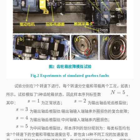
图2
齿轮箱故障模拟试验
Fig.2
Experiments of simulated gearbox faults
试验分别在7个转速下进行，每个转速分空载和带载两个工况，如
表1
=
5
N
=
5
N
所示。试验模拟了5种齿轮箱状态，因此样本序列标签数
。
=
1
=
2
s
=
1
s
=
2
s
s
其中：
为正常状态；
为输出轴齿轮齿根裂纹；
=
3
s
=
3
s
为输出轴齿根裂纹/输出轴输入端轴承外圈损伤的复合故障；
=
4
s
=
4
s
为输出轴齿根裂纹/中间轴输入端轴承内圈损伤；
=
5
s
=
5
s
为中间轴齿根裂纹。样本序列的划分规则为：每类标签均包
含7个转速下的空载和带载加速度信号，即包含14种不同工况的加速度信
号，5种标签则包含70组加速度信号，每组信号的采样时长为15 s。将每组