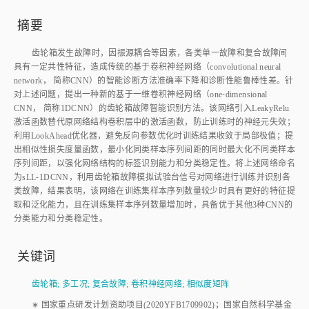
摘要
齿轮箱发生故障时，因振源耦合等因素，各类单一故障和复合故障间
具有一定共性特征，造成传统的基于卷积神经网络（convolutional neural
network， 简称CNN）的智能诊断方法准确率下降和诊断性能鲁棒性差。针
对上述问题，提出一种新的基于一维卷积神经网络（one⁃dimensional
CNN， 简称1DCNN）的齿轮箱故障智能识别方法。该网络引入LeakyRelu
激活函数替代原网络结构卷积层中的激活函数，防止训练时的神经元失效；
利用LookAhead优化器，避免反向参数优化时训练结果收敛于局部极值；提
出相似性损失度量函数，最小化同类样本序列间距的同时最大化不同类样本
序列间距，以强化网络结构的标签识别能力和分类稳定性。将上述网络命名
为sLL⁃1DCNN，利用齿轮箱故障模拟试验台信号对网络进行训练并识别各
类故障，结果表明，该网络在训练集样本序列数量较少时具有更好的特征提
取和泛化能力，且在训练集样本序列数量增加时，具备优于其他3种CNN的
分类能力和分类稳定性。
关键词
齿轮箱
;
多工况
;
复合故障
;
卷积神经网络
;
相似度矩阵
∗ 国家重点研发计划资助项目(2020YFB1709902)；国家自然科学基金