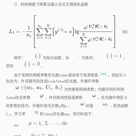
5） 利用梯度下降算法最小化交叉熵损失函数
⎡
⎤
⎢
⎥
⎢
⎥
(
)
T
i
⎢
⎥
n
(
+
)
N
U
R
b
1
e
1
∑
∑
{
}
s
s
s
⎢
⎥
(
)
i
=
−
=
l
g
L
1
=
-
1
n
1
∑
i
=
1
n
1
∑
s
=
1
N
y
i
=
s
l
g
e
(
U
s
T
R
s
(
i
)
+
b
s
)
∑
s
=
1
N
e
(
U
s
T
R
s
(
i
)
+
L
y
s
（6）
⎢
⎥
1
n
N
1
∑
=
1
=
1
⎣
⎦
i
s
(
)
T
i
(
+
)
e
U
R
b
s
s
s
=
1
s
{
⋅
}
⋅
{
⋅
}
=
1
⋅
⋅
{
⋅
}
=
1
其中：
为指示函数，当
为真时，
；
{
⋅
}
=
0
{
⋅
}
=
0
否则
。
［
14
］
由于常用的网络参数优化器Adam易收敛于局部极
值
，因此引入
包含内、外双循环的改进LookAhead优化器。外循环参数
∈
{
,
,
,
}
ω
w
a
U
b
ω
∈
w
k
,
a
k
,
U
s
,
b
s
k
k
s
s
为待更新网络参数；内循环则仍利用
φ
ω
φ
ω
Adam优化参数
，并利用线性插值更新
。优化器中预定义
ω
ω
0
ω
ω
0
的参数包括内、外循环迭代次数
q
和
p
，
初值
、损失函数
α
α
L
、学习率
和Adam优化器opt。伪代码如下：
1
=
1
,
2
,
⋯
,
d
o
p
p
=
1
,
2
,
⋯
,
d
o
for
←
φ
p
,
0
←
ω
p
-
1
φ
ω
−
1
,
0
p
p
赋值