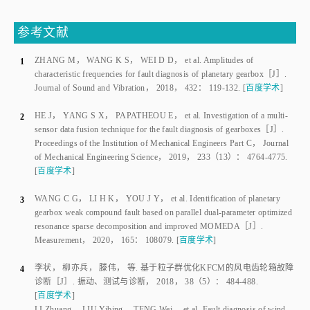
参考文献
ZHANG M
，
WANG K S
，
WEI D D
，
et al
.
Amplitudes of
1
characteristic frequencies for fault diagnosis of planetary gearbox
［J］.
Journal of Sound and Vibration
，
2018
，
432
：
119
-
132
.
[
百度学术
]
HE J
，
YANG S X
，
PAPATHEOU E
，
et al
.
Investigation of a multi-
2
sensor data fusion technique for the fault diagnosis of gearboxes
［J］.
Proceedings of the Institution of Mechanical Engineers Part C
， Journal
of Mechanical Engineering Science，
2019
，
233
（
13
）：
4764
-
4775
.
[
百度学术
]
WANG C G
，
LI H K
，
YOU J Y
，
et al
.
Identification of planetary
3
gearbox weak compound fault based on parallel dual-parameter optimized
resonance sparse decomposition and improved MOMEDA
［J］.
Measurement
，
2020
，
165
：
108079
.
[
百度学术
]
李状
，
柳亦兵
，
滕伟
，
等
.
基于粒子群优化KFCM的风电齿轮箱故障
4
诊断
［J］.
振动、测试与诊断
，
2018
，
38
（
5
）：
484
-
488
.
[
百度学术
]
LI Zhuang
，
LIU Yibing
，
TENG Wei
，
et al
.
Fault diagnosis of wind