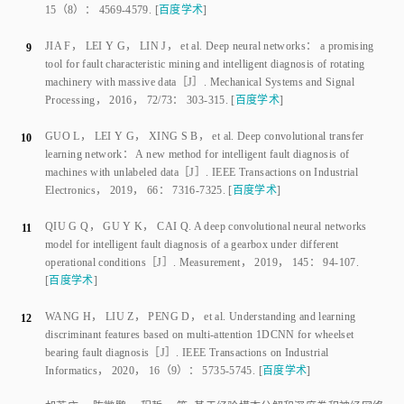
15
（
8
）：
4569
-
4579
.
[
百度学术
]
JIA F
，
LEI Y G
，
LIN J
，
et al
.
Deep neural networks： a promising
9
tool for fault characteristic mining and intelligent diagnosis of rotating
machinery with massive data
［J］.
Mechanical Systems and Signal
Processing
，
2016
，
72/73
：
303
-
315
.
[
百度学术
]
GUO L
，
LEI Y G
，
XING S B
，
et al
.
Deep convolutional transfer
10
learning network： A new method for intelligent fault diagnosis of
machines with unlabeled data
［J］.
IEEE Transactions on Industrial
Electronics
，
2019
，
66
：
7316
-
7325
.
[
百度学术
]
QIU G Q
，
GU Y K
，
CAI Q
.
A deep convolutional neural networks
11
model for intelligent fault diagnosis of a gearbox under different
operational conditions
［J］.
Measurement
，
2019
，
145
：
94
-
107
.
[
百度学术
]
WANG H
，
LIU Z
，
PENG D
，
et al
.
Understanding and learning
12
discriminant features based on multi-attention 1DCNN for wheelset
bearing fault diagnosis
［J］.
IEEE Transactions on Industrial
Informatics
，
2020
，
16
（
9
）：
5735
-
5745
.
[
百度学术
]
胡茑庆
，
陈徽鹏
，
程哲
，
等
.
基于经验模态分解和深度卷积神经网络
13