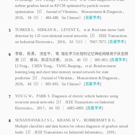
turbine gearbox based on KFCM optimized by particle swarm
optimization
 ［J］. 
Journal of Vibration
， Measurement
&
 Diagnosis， 
2018
，
38
（
5
）：
484
-
488
.
（in Chinese）
[
百度学术
]
TURKER I
，
SERKAN K
，
LEVENT E
，
et al
.
Real-time motor fault
5
detection by 1-D convolutional neural networks
［J］.
IEEE Transactions
on Industrial Electronics
，
2016
，
63
（
11
）：
7067
-
7075
.
[
百度学术
]
李锋
，
陈勇
，
汤宝平
，
等
.
强化学习长短时记忆神经网络用于状态预
6
测
［J］.
振动、测试与诊断
，
2020
，
40
（
5
）：
895
-
903
.
[
百度学术
]
LI Feng
，
CHEN Yong
，
TANG Baoping
，
et al
.
Reinforcement
learning long and short time memory neural network for state
prediction
［J］.
Journal of Vibration
， Measurement
&
 Diagnosis， 
2020
，
40
（
5
）：
895
-
903
.
（in Chinese）
[
百度学术
]
YOU G W
，
PARK S
.
Diagnosis of electric vehicle batteries using
7
recurrent neural networks
［J］.
IEEE Transactions on Industrial
Electronics
，
2017
，
64
（
6
）：
4885
-
4893
.
[
百度学术
]
SENANNAVAKA J S L
，
KHANG H V
，
ROBBERSMY K G
.
8
Multiple classifiers and data fusion for robust diagnosis of gearbox mixed
faults
［J］.
IEEE Transactions on Industrial Informatics
，
2019
，