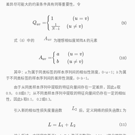
差异尽可能大的约束条件具有同等重要性，令
{
1
(
=
)
u
v
=
Q
u
v
=
1
(
u
=
v
)
1
N
-
1
(
u
≠
v
)
Q
（9）
1
u
v
(
≠
)
u
v
−
1
N
A
u
v
A
u
v
式（8）
中的
为理想相似度矩阵
A
的元素
(
=
)
{
a
u
v
=
A
u
v
=
a
(
u
=
v
)
b
(
u
≠
v
)
A
（10）
u
v
(
≠
)
b
u
v
其中：
a
为属于同类标签的样本序列间的相似性测度，0
<
a
<
1；
b
为属
于不同类标签的样本序列间的差异性测度，0
<
b
<
1。
由于从同类样本序列中提取的特征向量间存在一定差异，因此
a
取
0.9， 0.8或0.7；从不同类样本序列中提取的特征向量间仍存在一定的相似
性，因此
b
取0.1， 0.2或0.3。
L
2
L
2
引入新的相似性损失度量函数
后，定义网络的损失函数
L
为
=
+
L
=
L
1
+
L
2
（11）
L
L
L
1
2
综上所述，本研究在基于LeakyRelu激活函数和LookAhead优化器的改