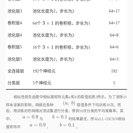
池化层3
池化长度为2，步长为2
64×17
3
×
1
卷积层4
3
×
1
64×17
64个
的卷积核，步长为1
池化层4
池化长度为2，步长为2
64×8
3
×
1
卷积层5
3
×
1
64×6
16个
的卷积核，步长为1
池化层5
池化长度为2，步长为2
64×3
全连接层
192个神经元
192
分类层
5个神经元
5
相似性损失函数中相似度矩阵元素
a
和
b
的取值如
表3
所示。为了消除小
(
,
)
(
a
,
b
)
a
b
样本误差的影响，网络在各种
取值条件下均训练10次。然
后，用训练好的网络对测试集进行分类，得到10次分类的平均准确率。其
=
0.9
=
0.1
a
=
0.9
b
=
0.1
a
b
中，
与
时结果最优，所以sLL⁃1DCNN相似
=
0.9
=
0.1
a
=
0.9
b
=
0.1
a
b
度矩阵中
，
。