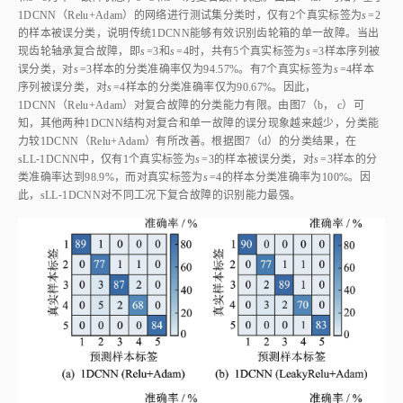
1DCNN（Relu+Adam）的网络进行测试集分类时，仅有2个真实标签为
s
=2
的样本被误分类，说明传统1DCNN能够有效识别齿轮箱的单一故障。当出
现齿轮轴承复合故障，即
s
=3和
s
=4时，共有5个真实标签为
s
=3样本序列被
误分类，对
s
=3样本的分类准确率仅为94.57%。有7个真实标签为
s
=4样本
序列被误分类，对
s
=4样本的分类准确率仅为90.67%。因此，
1DCNN（Relu+Adam）对复合故障的分类能力有限。由
图7
（b， c）可
知，其他两种1DCNN结构对复合和单一故障的误分现象越来越少，分类能
力较1DCNN（Relu+Adam）有所改善。根据
图7
（d）的分类结果，在
sLL⁃1DCNN中，仅有1个真实标签为
s
=3的样本被误分类，对
s
=3样本的分
类准确率达到98.9%，而对真实标签为
s
=4的样本分类准确率为100%。因
此，sLL⁃1DCNN对不同工况下复合故障的识别能力最强。