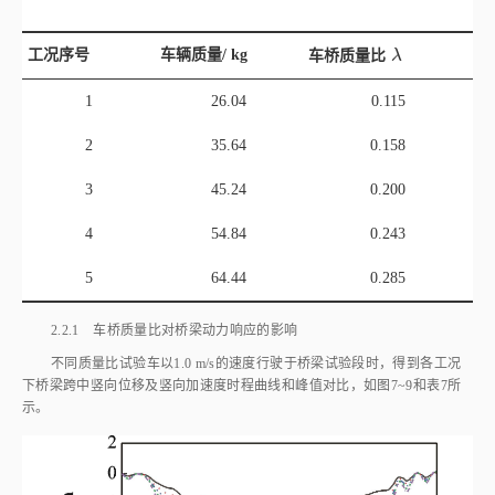
工况序号
车辆质量/ kg
λ
车桥质量比
λ
1
26.04
0.115
2
35.64
0.158
3
45.24
0.200
4
54.84
0.243
5
64.44
0.285
2.2.1 车桥质量比对桥梁动力响应的影响
不同质量比试验车以1.0 m/s的速度行驶于桥梁试验段时，得到各工况
下桥梁跨中竖向位移及竖向加速度时程曲线和峰值对比，如图
7
~
9
和
表7
所
示。