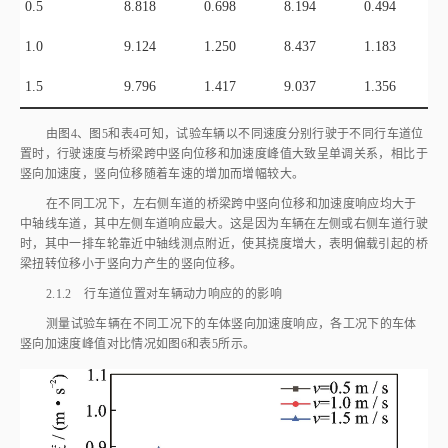
0.5
8.818
0.698
8.194
0.494
1.0
9.124
1.250
8.437
1.183
1.5
9.796
1.417
9.037
1.356
由
图4
、
图5
和
表4
可知，试验车辆以不同速度分别行驶于不同行车道位
置时，行驶速度与桥梁跨中竖向位移和加速度峰值大致呈单调关系，相比于
竖向加速度，竖向位移随着车速的增加而增幅较大。
在不同工况下，左右侧车道的桥梁跨中竖向位移和加速度响应均大于
中轴线车道，其中左侧车道响应最大。这是因为车辆在左侧或右侧车道行驶
时，其中一排车轮靠近中轴线测点附近，使其挠度增大，表明偏载引起的桥
梁扭转位移小于竖向力产生的竖向位移。
2.1.2 行车道位置对车辆动力响应的的影响
测量试验车辆在不同工况下的车体竖向加速度响应，各工况下的车体
竖向加速度峰值对比情况如
图6
和
表5
所示。