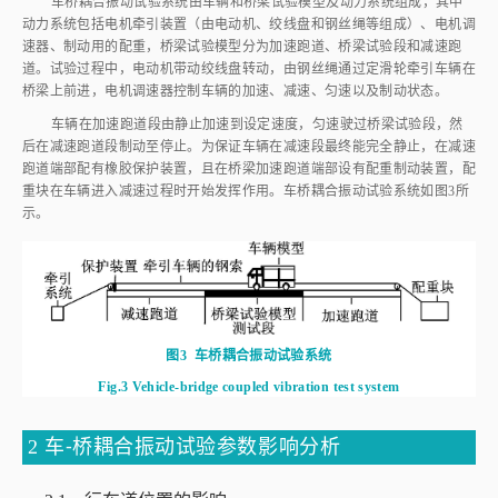
车桥耦合振动试验系统由车辆和桥梁试验模型及动力系统组成，其中
动力系统包括电机牵引装置（由电动机、绞线盘和钢丝绳等组成）、电机调
速器、制动用的配重，桥梁试验模型分为加速跑道、桥梁试验段和减速跑
道。试验过程中，电动机带动绞线盘转动，由钢丝绳通过定滑轮牵引车辆在
桥梁上前进，电机调速器控制车辆的加速、减速、匀速以及制动状态。
车辆在加速跑道段由静止加速到设定速度，匀速驶过桥梁试验段，然
后在减速跑道段制动至停止。为保证车辆在减速段最终能完全静止，在减速
跑道端部配有橡胶保护装置，且在桥梁加速跑道端部设有配重制动装置，配
重块在车辆进入减速过程时开始发挥作用。车桥耦合振动试验系统如
图3
所
示。
图3
车桥耦合振动试验系统
Fig.3
Vehicle-bridge coupled vibration test system
2 车⁃桥耦合振动试验参数影响分析