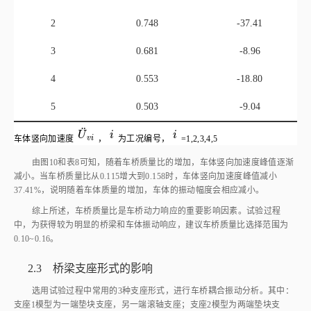
2
0.748
-37.41
3
0.681
-8.96
4
0.553
-18.80
5
0.503
-9.04
¨
U
¨
v
i
i
i
U
i
i
车体竖向加速度
，
为工况编号，
=1,2,3,4,5
v
i
由
图10
和
表8
可知，随着车桥质量比的增加，车体竖向加速度峰值逐渐
减小。当车桥质量比从0.115增大到0.158时，车体竖向加速度峰值减小
37.41%，说明随着车体质量的增加，车体的振动幅度会相应减小。
综上所述，车桥质量比是车桥动力响应的重要影响因素。试验过程
中，为获得较为明显的桥梁和车体振动响应，建议车桥质量比选择范围为
0.10~0.16。
2.3 桥梁支座形式的影响
选用试验过程中常用的3种支座形式，进行车桥耦合振动分析。其中：
支座1模型为一端垫块支座，另一端滚轴支座；支座2模型为两端垫块支