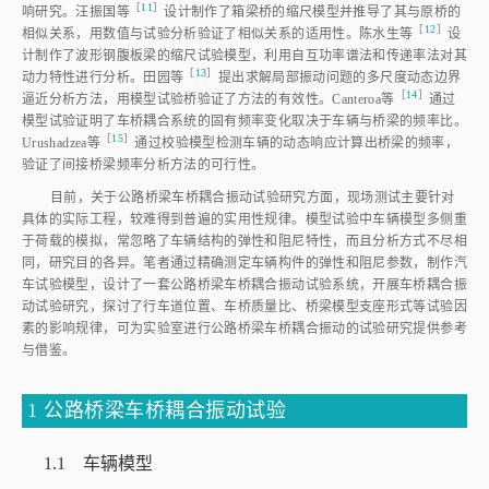
［
11
］
响研究。汪振国
等
设计制作了箱梁桥的缩尺模型并推导了其与原桥的
［
12
］
相似关系，用数值与试验分析验证了相似关系的适用性。陈水生
等
设
计制作了波形钢腹板梁的缩尺试验模型，利用自互功率谱法和传递率法对其
［
13
］
动力特性进行分析。田园
等
提出求解局部振动问题的多尺度动态边界
［
14
］
逼近分析方法，用模型试验桥验证了方法的有效性。Canteroa
等
通过
模型试验证明了车桥耦合系统的固有频率变化取决于车辆与桥梁的频率比。
［
15
］
Urushadzea
等
通过校验模型检测车辆的动态响应计算出桥梁的频率，
验证了间接桥梁频率分析方法的可行性。
目前，关于公路桥梁车桥耦合振动试验研究方面，现场测试主要针对
具体的实际工程，较难得到普遍的实用性规律。模型试验中车辆模型多侧重
于荷载的模拟，常忽略了车辆结构的弹性和阻尼特性，而且分析方式不尽相
同，研究目的各异。笔者通过精确测定车辆构件的弹性和阻尼参数，制作汽
车试验模型，设计了一套公路桥梁车桥耦合振动试验系统，开展车桥耦合振
动试验研究，探讨了行车道位置、车桥质量比、桥梁模型支座形式等试验因
素的影响规律，可为实验室进行公路桥梁车桥耦合振动的试验研究提供参考
与借鉴。
1 公路桥梁车桥耦合振动试验
1.1 车辆模型