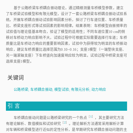
基于公路桥梁车桥耦合振动理论，通过精细测量车桥模型参数，建立
了车桥梁试验模型和有限元模型，设计了一套公路桥梁车桥耦合振动试验系
统。开展车桥耦合振动试验影响因素分析，探讨了行车道位置、车桥质量
比、桥梁支座形式等试验因素的影响规律。结果表明：车桥模型自振频率的
试验值与理论值基本吻合，验证了模型的适用性；不同车道位置10 cm的侧
移对车桥动力响应影响不大，试验过程中可根据实际需要选择行车道；车桥
质量比是车桥动力响应的重要影响因素，试验中为获得较为明显的车桥振动
响应，建议车桥质量比选择范围为0.10~0.16；支座1模型（一端垫块支座、
另一端滚轴支座）下车桥竖向加速度响应较为明显，试验过程中桥梁支座可
选择支座1模型。
关键词
公路桥梁
;
车桥耦合振动
;
模型试验
;
有限元分析
;
动力响应
引 言
［
1
］
车桥耦合振动问题是公路桥梁研究的一个热
点
，其主要研究方法
［
2
］
有理论解析、数值模拟和试验研
究
。理论解析方法通常采用解析计算
对车辆和桥梁模型进行近似的定性分析，是早期研究车桥耦合振动问题的主