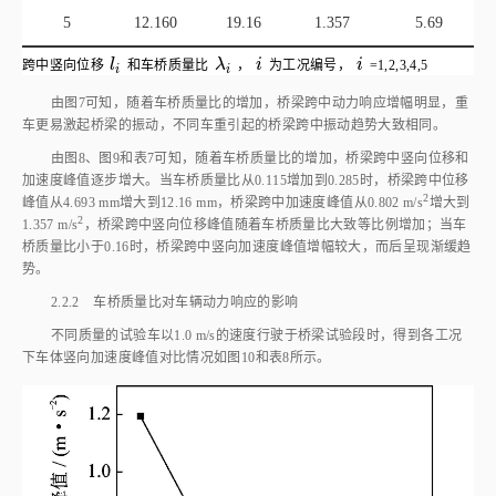
5
12.160
19.16
1.357
5.69
l
i
λ
i
i
i
l
λ
i
i
跨中竖向位移
和车桥质量比
，
为工况编号，
=1,2,3,4,5
i
i
由
图7
可知，随着车桥质量比的增加，桥梁跨中动力响应增幅明显，重
车更易激起桥梁的振动，不同车重引起的桥梁跨中振动趋势大致相同。
由
图8
、
图9
和
表7
可知，随着车桥质量比的增加，桥梁跨中竖向位移和
加速度峰值逐步增大。当车桥质量比从0.115增加到0.285时，桥梁跨中位移
2
峰值从4.693 mm增大到12.16 mm，桥梁跨中加速度峰值从0.802 m/
s
增大到
2
1.357 m/
s
，桥梁跨中竖向位移峰值随着车桥质量比大致等比例增加；当车
桥质量比小于0.16时，桥梁跨中竖向加速度峰值增幅较大，而后呈现渐缓趋
势。
2.2.2 车桥质量比对车辆动力响应的影响
不同质量的试验车以1.0 m/s的速度行驶于桥梁试验段时，得到各工况
下车体竖向加速度峰值对比情况如
图10
和
表8
所示。