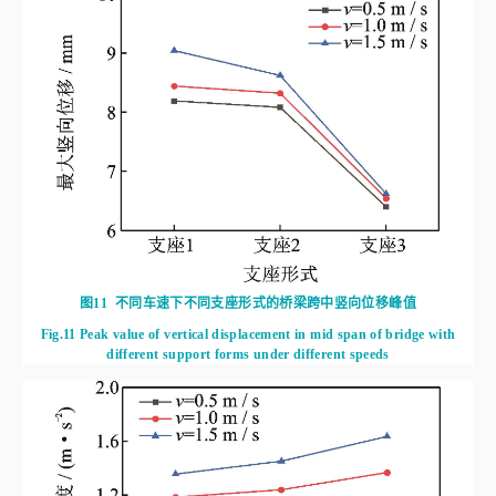
图11
不同车速下不同支座形式的桥梁跨中竖向位移峰值
Fig.11
Peak value of vertical displacement in mid span of bridge with
different support forms under different speeds