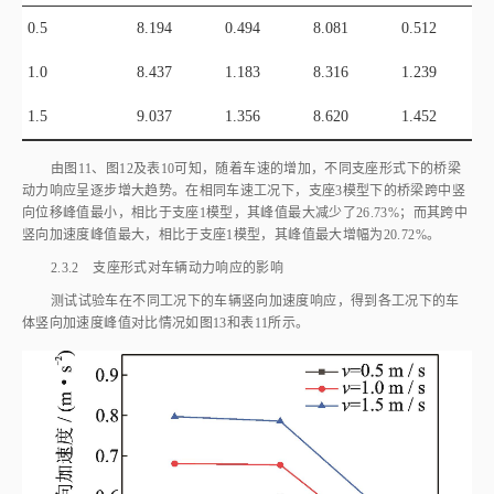
0.5
8.194
0.494
8.081
0.512
1.0
8.437
1.183
8.316
1.239
1.5
9.037
1.356
8.620
1.452
由
图11
、
图12
及
表10
可知，随着车速的增加，不同支座形式下的桥梁
动力响应呈逐步增大趋势。在相同车速工况下，支座3模型下的桥梁跨中竖
向位移峰值最小，相比于支座1模型，其峰值最大减少了26.73%；而其跨中
竖向加速度峰值最大，相比于支座1模型，其峰值最大增幅为20.72%。
2.3.2 支座形式对车辆动力响应的影响
测试试验车在不同工况下的车辆竖向加速度响应，得到各工况下的车
体竖向加速度峰值对比情况如
图13
和
表11
所示。