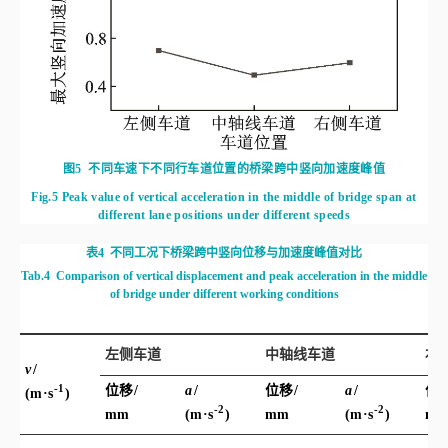
图5
不同车速下不同行车道位置的桥梁跨中竖向加速度峰值
Fig.5
Peak value of vertical acceleration in the middle of bridge span at
different lane positions under different speeds
表4
不同工况下桥梁跨中竖向位移与加速度峰值对比
Tab.4
Comparison of vertical displacement and peak acceleration in the middle
of bridge under different working conditions
左侧车道
中轴线车道
右
v
/
-1
位移/
a
/
位移/
a
/
位移
(m·
s
)
-2
-2
mm
(m·
s
)
mm
(m·
s
)
m