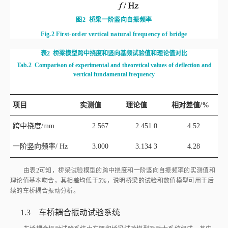
图2
桥梁一阶竖向自振频率
Fig.2
First-order vertical natural frequency of bridge
表2
桥梁模型跨中挠度和竖向基频试验值和理论值对比
Tab.2
Comparison of experimental and theoretical values of deflection and
vertical fundamental frequency
项目
实测值
理论值
相对差值/%
跨中挠度/mm
2.567
2.451 0
4.52
一阶竖向频率/ Hz
3.000
3.134 3
4.28
由
表2
可知，桥梁试验模型的跨中挠度和一阶竖向自振频率的实测值和
理论值基本吻合，其相差均低于5%，说明桥梁的试验和数值模型可用于后
续的车桥耦合振动分析。
1.3 车桥耦合振动试验系统