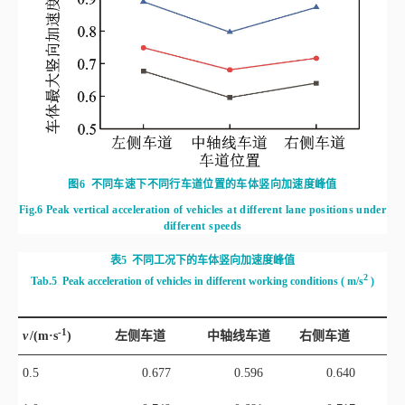
图6
不同车速下不同行车道位置的车体竖向加速度峰值
Fig.6
Peak vertical acceleration of vehicles at different lane positions under
different speeds
表5
不同工况下的车体竖向加速度峰值
2
Tab.5
Peak acceleration of vehicles in different working conditions
(
m/
s
)
-1
v
/(m·
s
)
左侧车道
中轴线车道
右侧车道
0.5
0.677
0.596
0.640