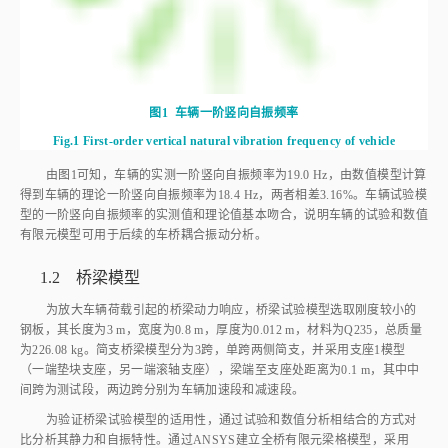
图1
车辆一阶竖向自振频率
Fig.1
First-order vertical natural vibration frequency of vehicle
由
图1
可知，车辆的实测一阶竖向自振频率为19.0 Hz，由数值模型计算
得到车辆的理论一阶竖向自振频率为18.4 Hz，两者相差3.16%。车辆试验模
型的一阶竖向自振频率的实测值和理论值基本吻合，说明车辆的试验和数值
有限元模型可用于后续的车桥耦合振动分析。
1.2 桥梁模型
为放大车辆荷载引起的桥梁动力响应，桥梁试验模型选取刚度较小的
钢板，其长度为3 m，宽度为0.8 m，厚度为0.012 m，材料为Q235，总质量
为226.08 kg。简支桥梁模型分为3跨，单跨两侧简支，并采用支座1模型
（一端垫块支座，另一端滚轴支座），梁端至支座处距离为0.1 m，其中中
间跨为测试段，两边跨分别为车辆加速段和减速段。
为验证桥梁试验模型的适用性，通过试验和数值分析相结合的方式对
比分析其静力和自振特性。通过ANSYS建立全桥有限元梁格模型，采用