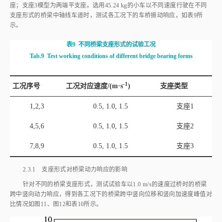
座；支座3模型为两端平支座。选用45.24 kg的小车以不同速度行驶在不同
支座形式的桥梁中轴线车道时，测试各工况下的车桥振动响应，如
表9
所
示。
表9
不同桥梁支座形式的试验工况
Tab.9
Test working conditions of different bridge bearing forms
-1
工况序号
工况对应速度/(m·
s
)
支座类型
1,2,3
0.5, 1.0, 1.5
支座1
4,5,6
0.5, 1.0, 1.5
支座2
7,8,9
0.5, 1.0, 1.5
支座3
2.3.1 支座形式对桥梁动力响应的影响
针对不同的桥梁支座形式，测试试验车以1.0 m/s的速度过桥时的桥梁
跨中竖向动力响应，得到各工况下的桥梁跨中竖向位移和竖向加速度峰值对
比情况如
图11
、
图12
和
表10
所示。