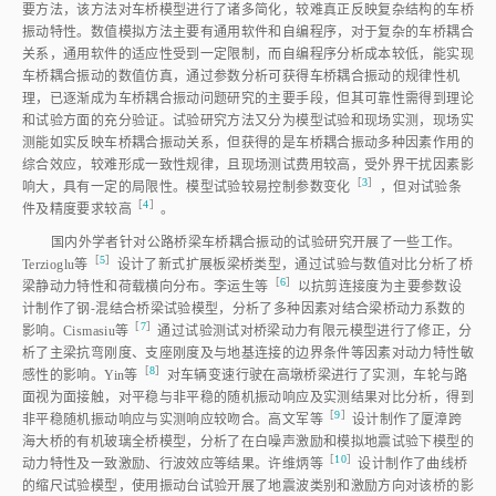
要方法，该方法对车桥模型进行了诸多简化，较难真正反映复杂结构的车桥
振动特性。数值模拟方法主要有通用软件和自编程序，对于复杂的车桥耦合
关系，通用软件的适应性受到一定限制，而自编程序分析成本较低，能实现
车桥耦合振动的数值仿真，通过参数分析可获得车桥耦合振动的规律性机
理，已逐渐成为车桥耦合振动问题研究的主要手段，但其可靠性需得到理论
和试验方面的充分验证。试验研究方法又分为模型试验和现场实测，现场实
测能如实反映车桥耦合振动关系，但获得的是车桥耦合振动多种因素作用的
综合效应，较难形成一致性规律，且现场测试费用较高，受外界干扰因素影
［
3
］
响大，具有一定的局限性。模型试验较易控制参数变
化
，但对试验条
［
4
］
件及精度要求较
高
。
国内外学者针对公路桥梁车桥耦合振动的试验研究开展了一些工作。
［
5
］
Terzioglu
等
设计了新式扩展板梁桥类型，通过试验与数值对比分析了桥
［
6
］
梁静动力特性和荷载横向分布。李运生
等
以抗剪连接度为主要参数设
计制作了钢⁃混结合桥梁试验模型，分析了多种因素对结合梁桥动力系数的
［
7
］
影响。Cismasiu
等
通过试验测试对桥梁动力有限元模型进行了修正，分
析了主梁抗弯刚度、支座刚度及与地基连接的边界条件等因素对动力特性敏
［
8
］
感性的影响。Yin
等
对车辆变速行驶在高墩桥梁进行了实测，车轮与路
面视为面接触，对平稳与非平稳的随机振动响应及实测结果对比分析，得到
［
9
］
非平稳随机振动响应与实测响应较吻合。高文军
等
设计制作了厦漳跨
海大桥的有机玻璃全桥模型，分析了在白噪声激励和模拟地震试验下模型的
［
10
］
动力特性及一致激励、行波效应等结果。许维炳
等
设计制作了曲线桥
的缩尺试验模型，使用振动台试验开展了地震波类别和激励方向对该桥的影