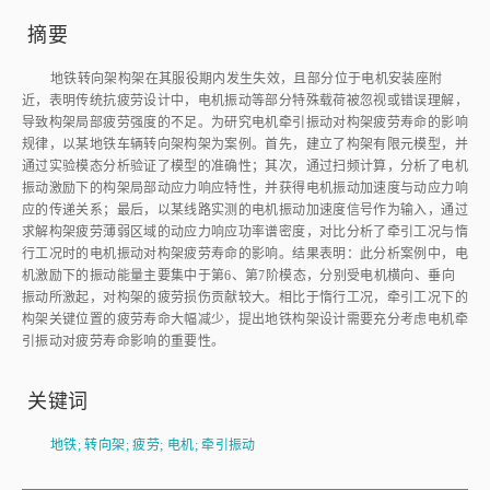
摘要
地铁转向架构架在其服役期内发生失效，且部分位于电机安装座附
近，表明传统抗疲劳设计中，电机振动等部分特殊载荷被忽视或错误理解，
导致构架局部疲劳强度的不足。为研究电机牵引振动对构架疲劳寿命的影响
规律，以某地铁车辆转向架构架为案例。首先，建立了构架有限元模型，并
通过实验模态分析验证了模型的准确性；其次，通过扫频计算，分析了电机
振动激励下的构架局部动应力响应特性，并获得电机振动加速度与动应力响
应的传递关系；最后，以某线路实测的电机振动加速度信号作为输入，通过
求解构架疲劳薄弱区域的动应力响应功率谱密度，对比分析了牵引工况与惰
行工况时的电机振动对构架疲劳寿命的影响。结果表明：此分析案例中，电
机激励下的振动能量主要集中于第6、第7阶模态，分别受电机横向、垂向
振动所激起，对构架的疲劳损伤贡献较大。相比于惰行工况，牵引工况下的
构架关键位置的疲劳寿命大幅减少，提出地铁构架设计需要充分考虑电机牵
引振动对疲劳寿命影响的重要性。
关键词
地铁
;
转向架
;
疲劳
;
电机
;
牵引振动