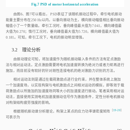
Fig.7
PSD of motor horizontal acceleration
由
图6
、
图7
可以看出， PSD表征了该随机振动过程中，牵引电机振动
能量主要分布在250 Hz以内，以垂向振动为主，横向振动幅值相比垂向振动
幅值小了一个数量级。牵引工况时，垂向峰值最大值为7.041，横向峰值最
大值为0.270；惰行工况时，垂向峰值最大值为5.720，横向峰值最大值为
0.181。可知，牵引工况下，电机的振动明显增强。
3.2 理论分析
由振动理论可知，将加速度作为随机振动输入条件的方法有定点激励
法与相对运动法。定点激励需要将电机加速度转换为绝对力或者力矩再进行
施加，而目前没有较好的针对刚性连接电机的绝对激励力识别的方法。
相对运动法则是通过在载荷激励点进行全约束，并在整体系统上施加
一个加速度场，以实现构架与电机激励点之间相对运动的模拟，即等效于载
荷激励点以所施加的加速度场同等大小的加速度进行振动。笔者采用相对运
动法，直接使用实测电机加速度振动信号作为激励条件，定性分析电机振动
对构架结构疲劳强度的影响。
［
19⁃20
］
根据随机振动谱分析理论，构架上某点的应力功率谱密度矩
阵
可表示为
*
T