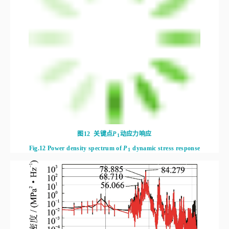
图12
关键点
P
动应力响应
1
Fig.12
Power density spectrum of
P
 dynamic stress response
1