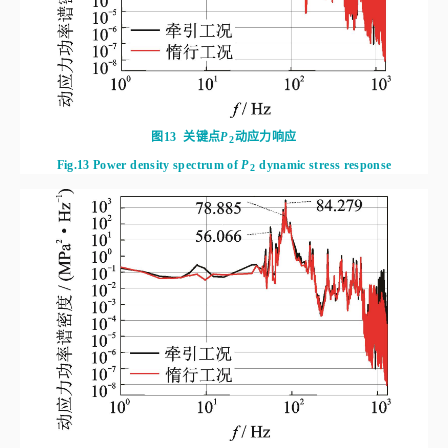
图13
关键点
P
动应力响应
2
Fig.13
Power density spectrum of
P
 dynamic stress response
2
图14
关键点
P
动应力响应
3
Fig.14
Power density spectrum of
P
 dynamic stress response
3