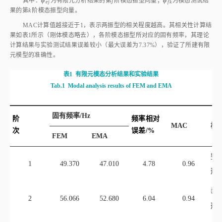
其中：
φ
为有限元分析结果的第
j
阶模态振型向量；
φ
为模态测试结
ej
fk
果的第
k
阶模态振型向量。
MAC计算值越接近于1，表示两振型的相关程度越高。其相关性计算结
果如
表1
所示（刚体模态略去），各阶模态振型所对应的固有频率，其理论
计算结果与实验测试结果误差较小（最大误差为7.37%），验证了所建有限
元模型的准确性。
表1
有限元模态分析结果和实验结果
Tab.1
Modal analysis results of FEM and EMA
固有频率/Hz
阶
频率相对
MAC
模
次
误差/%
FEM
EMA
整
1
49.370
47.010
4.78
0.96
形
垂
2
56.066
52.680
6.04
0.94
形