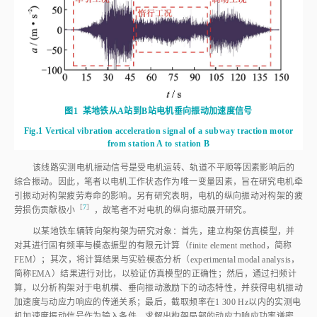
图1
某地铁从A站到B站电机垂向振动加速度信号
Fig.1
Vertical vibration acceleration signal of a subway traction motor
from station A to station B
该线路实测电机振动信号是受电机运转、轨道不平顺等因素影响后的
综合振动。因此，笔者以电机工作状态作为唯一变量因素，旨在研究电机牵
引振动对构架疲劳寿命的影响。另有研究表明，电机的纵向振动对构架的疲
［
7
］
劳损伤贡献极
小
，故笔者不对电机的纵向振动展开研究。
以某地铁车辆转向架构架为研究对象：首先，建立构架仿真模型，并
对其进行固有频率与模态振型的有限元计算（finite element method，简称
FEM）；其次，将计算结果与实验模态分析（experimental modal analysis，
简称EMA）结果进行对比，以验证仿真模型的正确性；然后，通过扫频计
算，以分析构架对于电机横、垂向振动激励下的动态特性，并获得电机振动
加速度与动应力响应的传递关系；最后，截取频率在1 300 Hz以内的实测电
机加速度振动信号作为输入条件，求解出构架局部的动应力响应功率谱密