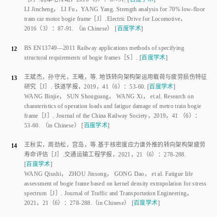
BS EN13749—2011
Railway applications methods of specifying
12
structural requirements of bogie frames
［S］.
[
百度学术
]
王斌杰
，
孙守光
，
王曦
，
等
.
地铁转向架构架运用载荷与疲劳损伤特征
13
研究
［J］.
铁道学报
，
2019
，
41
（
6
）：
53
-
60
.
[
百度学术
]
WANG Binjie
，
SUN Shouguang
，
WANG Xi
，
et al
.
Research on
charateristics of operation loads and fatigue damage of metro train bogie
frame
［J］.
Journal of the China Railway Society
，
2019
，
41
 （
6
）：
53
-
60
.
（in Chinese）
[
百度学术
]
王秋实
，
周劲松
，
宫岛
，
等
.
基于核密度应力谱外推的转向架构架疲劳
14
寿命评估
［J］.
交通运输工程学报
，
2021
，
21
（
6
）：
278
-
288
.
[
百度学术
]
WANG Qiushi
，
ZHOU Jinsong
，
GONG Dao
，
et al
.
Fatigue life
assessment of bogie frame based on kernel density extrapolation for stress
spectrum
［J］.
Journal of Traffic and Transportation Engineering
，
2021
，
21
（
6
）：
278
-
288
.
（in Chinese）
[
百度学术
]
王秋实
，
周劲松
，
宫岛
，
等
.
基于动应力时域外推的构架疲劳寿命评估
15
方法
［J］.
振动、测试与诊断
，
2021
，
41
（
4
）：
762
-
771
.
[
百度学术
]
WANG Qiushi
，
ZHOU Jinsong
，
GONG Dao
，
et al
.
Fatigue life
assessment method of frame based on time-domain extrapolation for