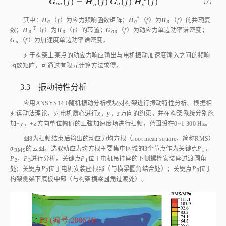
(
)
=
(
)
(
)
(
)
G
σ
σ
f
=
H
σ
*
f
G
a
f
H
σ
T
f
（7）
G
H
G
H
f
f
f
f
σ
σ
a
σ
σ
*
其中：
H
（
f
）为应力频响函数矩阵；
H
（
f
）为
H
（
f
）的共轭复
σ
σ
σ
T
数；
H
（
f
）为
H
（
f
）的转置；
G
（
f
）为动应力单边功率谱密度；
σ
σ
σσ
G
（
f
）为加速度单边功率谱密度。
a
对于构架上某点的动应力响应输出与电机振动加速度输入之间的频响
函数矩阵，可通过有限元计算方法求得。
3.3 振动特性分析
应用ANSYS14.0随机振动分析模块对构架进行振动特性分析。根据相
对运动法理论，对电机质心进行
x
，
y
，
z
方向的约束，并在构架系统分别施
加+
y
，+
z
方向单位幅值的正弦加速度场进行扫频，范围设在0~1 300 Hz。
图8
为扫频结束后输出的动应力均方根（root mean square，简称RMS）
σ
的云图。选取动应力均方根主要集中区域的3个节点作为关键点
P
，
RMS
1
P
，
P
进行分析。关键点
P
位于电机吊挂座的下侧螺栓安装座过渡圆角
2
3
1
处；关键点
P
位于电机安装座根部（与横梁圆角结合处）；关键点
P
位于
2
3
构架侧梁下底板中部（与构架横梁圆角过渡处）。