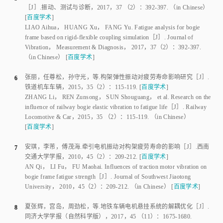
Vibration
， Measurement
&
 Diagnosis， 
2017
，
37
（
2
）：
392
-
397
.
（in Chinese）
[
百度学术
]
张丽
，
任尊松
，
孙守光
，
等
.
构架弹性振动对疲劳寿命影响研究
［J］.
6
铁道机车车辆
，
2015
，
35
（
2
）：
115
-
119
.
[
百度学术
]
ZHANG Li
，
REN Zunsong
，
SUN Shouguang
，
et al
.
Research on the
influence of railway bogie elastic vibration to fatigue life
［J］.
Railway
Locomotive & Car
，
2015
，
35
 （
2
）：
115
-
119
.
（in Chinese）
[
百度学术
]
安琪
，
李芾
，
傅茂海
.
牵引电机振动对构架疲劳寿命的影响
［J］.
西南
7
交通大学学报
，
2010
，
45
（
2
）：
209
-
212
.
[
百度学术
]
AN Qi
，
LI Fu
，
FU Maohai
.
Influences of traction motor vibration on
bogie frame fatigue strength
［J］.
Journal of Southwest Jiaotong
University
，
2010
，
45
（
2
）：
209
-
212
.
（in Chinese）
[
百度学术
]
夏张辉
，
宫岛
，
周劲松
，
等
.
地铁车辆电机悬挂系统的解耦优化
［J］.
8
同济大学学报（自然科学版）
，
2017
，
45
 （
11
）：
1675
-
1680
.
[
百度学术
]
XIA Zhanghui
，
GONG Dao
，
ZHOU Jinsong
，
et al
.
Decoulping
optimum design of motor suspension system for metro vehicles
［J］.
Journal of Tongji University（Natural Science Edition）
，
2017
，
45