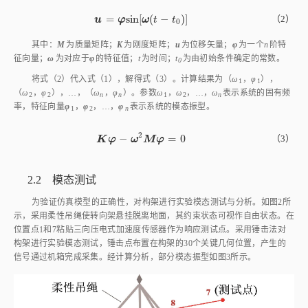
=
s
i
n
[
(
−
)
]
u
=
φ
s
i
n
ω
t
-
t
0
（2）
u
φ
ω
t
t
0
其中：
M
为质量矩阵；
K
为刚度矩阵；
u
为位移矢量；
φ
为一个
n
阶特
征向量；
ω
为对应于
φ
的特征值；
t
为时间；
t
为由初始条件确定的常数。
0
将
式（2）
代入
式（1）
，解得
式（3）
。计算结果为（
ω
，
φ
），
1
1
（
ω
，
φ
），…，（
ω
，
φ
）。参数
ω
，
ω
，…，
ω
表示系统的固有频
2
2
n
n
1
2
n
率，特征向量
φ
，
φ
，…，
φ
表示系统的模态振型。
1
2
n
2
−
=
0
K
φ
-
ω
2
M
φ
=
0
（3）
K
φ
ω
M
φ
2.2 模态测试
为验证仿真模型的正确性，对构架进行实验模态测试与分析。如
图2
所
示，采用柔性吊绳使转向架悬挂脱离地面，其约束状态可视作自由状态。在
位置点1和7粘贴三向压电式加速度传感器作为响应测试点。采用锤击法对
构架进行实验模态测试，锤击点布置在构架的30个关键几何位置，产生的
信号通过机箱完成采集。经计算分析，部分模态振型如
图3
所示。