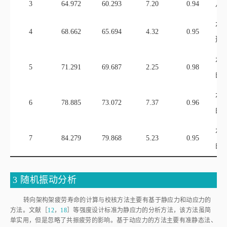
3
64.972
60.293
7.20
0.94
八
水
4
68.662
65.694
4.32
0.95
形
水
5
71.291
69.687
2.25
0.98
曲
水
6
78.885
73.072
7.37
0.96
曲
水
7
84.279
79.868
5.23
0.95
曲
3 随机振动分析
转向架构架疲劳寿命的计算与校核方法主要有基于静应力和动应力的
方法。文献［
12
，
18
］等强度设计标准为静应力的分析方法，该方法虽简
单实用，但是忽略了共振疲劳的影响。基于动应力的方法主要有准静态法、