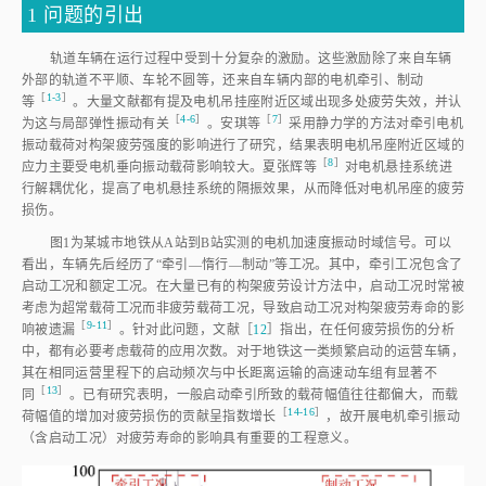
1 问题的引出
轨道车辆在运行过程中受到十分复杂的激励。这些激励除了来自车辆
外部的轨道不平顺、车轮不圆等，还来自车辆内部的电机牵引、制动
［
1⁃3
］
等
。大量文献都有提及电机吊挂座附近区域出现多处疲劳失效，并认
［
4⁃6
］
［
7
］
为这与局部弹性振动有
关
。安琪
等
采用静力学的方法对牵引电机
振动载荷对构架疲劳强度的影响进行了研究，结果表明电机吊座附近区域的
［
8
］
应力主要受电机垂向振动载荷影响较大。夏张辉
等
对电机悬挂系统进
行解耦优化，提高了电机悬挂系统的隔振效果，从而降低对电机吊座的疲劳
损伤。
图1
为某城市地铁从A站到B站实测的电机加速度振动时域信号。可以
看出，车辆先后经历了“牵引—惰行—制动”等工况。其中，牵引工况包含了
启动工况和额定工况。在大量已有的构架疲劳设计方法中，启动工况时常被
考虑为超常载荷工况而非疲劳载荷工况，导致启动工况对构架疲劳寿命的影
［
9⁃11
］
响被遗
漏
。针对此问题，文献［
12
］指出，在任何疲劳损伤的分析
中，都有必要考虑载荷的应用次数。对于地铁这一类频繁启动的运营车辆，
其在相同运营里程下的启动频次与中长距离运输的高速动车组有显著不
［
13
］
同
。已有研究表明，一般启动牵引所致的载荷幅值往往都偏大，而载
［
14⁃16
］
荷幅值的增加对疲劳损伤的贡献呈指数增
长
，故开展电机牵引振动
（含启动工况）对疲劳寿命的影响具有重要的工程意义。