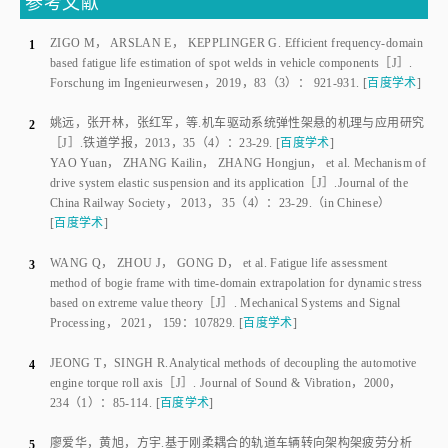
Forschung im Ingenieurwesen
，
2019
，
83
（
3
）：
921
-
931
.
[
百度学术
]
姚远
，
张开林
，
张红军
，
等
.
机车驱动系统弹性架悬的机理与应用研究
2
［J］.
铁道学报
，
2013
，
35
（
4
）：
23
-
29
.
[
百度学术
]
YAO Yuan
，
ZHANG Kailin
，
ZHANG Hongjun
，
et al
.
Mechanism of
drive system elastic suspension and its application
［J］.
Journal of the
China Railway Society
，
2013
，
35
（
4
）：
23
-
29
.
（in Chinese）
[
百度学术
]
WANG Q
，
ZHOU J
，
GONG D
，
et al
.
Fatigue life assessment
3
method of bogie frame with time-domain extrapolation for dynamic stress
based on extreme value theory
［J］.
Mechanical Systems and Signal
Processing
，
2021
，
159
：
107829
.
[
百度学术
]
JEONG T
，
SINGH R
.
Analytical methods of decoupling the automotive
4
engine torque roll axis
［J］.
Journal of Sound & Vibration
，
2000
，
234
（
1
）：
85
-
114
.
[
百度学术
]
廖爱华
，
黄旭
，
方宇
.
基于刚柔耦合的轨道车辆转向架构架疲劳分析
5
［J］.
振动、测试与诊断
，
2017
，
37
 （
2
）：
392
-
397
.
（in Chinese）
[
百度学术
]
LIAO Aihua
，
HUANG Xu
，
FANG Yu
.
Fatigue analysis for bogie
frame based on rigid-flexible coupling simulation
［J］.
Journal of