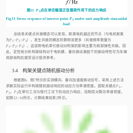
图11
P
点在单位幅值正弦载荷作用下的应力响应
3
Fig.11
Stress response of interest point
P
 under unit amplitude sinusoidal 
3
load
总结各关键点共振模态可以发现，距离电机越近的节点（与电机距离
为
P
<
P
<
P
），发生共振的模态阶数明显更多（共振频率数量为
1
2
3
P
>
P
>
P
），这说明电机牵引振动对构架的影响主要为局部弹性共振。因
1
2
3
此，定性地分析构架结构对于电机横、垂向振动激励下的振动特性可为车辆
局部结构抗疲劳设计提供参考。
3.4 构架关键点随机振动分析
根据
图6
、
图7
所示的实测横向、垂向加速度振动信号，采用上述方法
求解实际运行中构架随机振动响应的动应力功率谱密度。提取关键点
P
，
1
P
，
P
在牵引工况与惰行工况下的动应力响应，绘制双对数功率谱密度，
2
3
如图
12
~
14
所示，计算结果如
表2
所示。