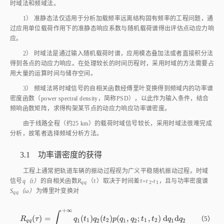
时域法和频域法。
1） 准静态法仅适用于分析加载频率远离结构固有频率的工程问题，通
过应用单位载荷作用下的准静态响应系数与随机载荷谱得出评估点动应力响
应。
2） 时域法是通过输入随机载荷时谱，应用模态叠加法或者直接积分法
得到各点的动应力响应。在处理较长的时间历程时，采用时域的方法需要占
用大量的运算时间与储存空间。
3） 频域法将时域信号的自相关函数经傅里叶变换得到频域内的功率谱
密度函数（power spectral density，简称PSD），以此作为输入条件，结合
频响函数矩阵，求得构架某节点的动应力响应功率谱密度。
由于线路全程（约25 km）的载荷时域信号较长，采用时域法很难完成
分析，故笔者选择频域分析方法。
3.1 功率谱密度的获得
工程上通常把轨道车辆的振动过程视为广义平稳随机振动过程。时域
信号
q（t）
的自相关函数
R
（
τ
）取决于时间差
τ=t
-t
，且与功率密度谱
qq
2
1
S
（ω）
为傅里叶变换对
qq
+
∞
∫
(
)
=
(
)
(
)
(
,
;
,
)
d
d
R
q
q
τ
=
∫
-
∞
+
∞
q
1
t
1
q
2
t
2
p
q
1
,
q
2
;
t
1
,
t
2
d
q
1
d
q
2
（5）
R
τ
q
t
q
t
p
q
q
t
t
q
q
1
2
1
2
1
2
1
2
1
2
q
q