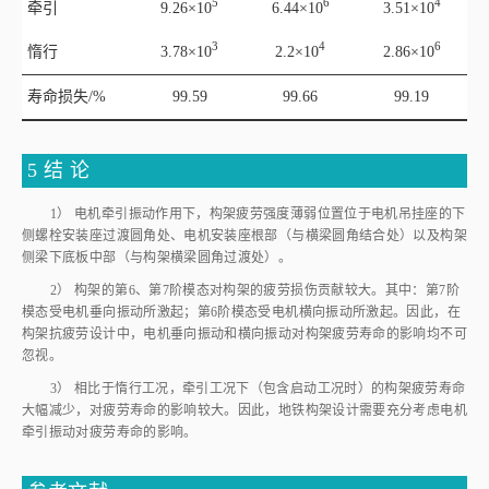
寿命损失/%
99.59
99.66
99.19
5 结 论
1） 电机牵引振动作用下，构架疲劳强度薄弱位置位于电机吊挂座的下
侧螺栓安装座过渡圆角处、电机安装座根部（与横梁圆角结合处）以及构架
侧梁下底板中部（与构架横梁圆角过渡处）。
2） 构架的第6、第7阶模态对构架的疲劳损伤贡献较大。其中：第7阶
模态受电机垂向振动所激起；第6阶模态受电机横向振动所激起。因此，在
构架抗疲劳设计中，电机垂向振动和横向振动对构架疲劳寿命的影响均不可
忽视。
3） 相比于惰行工况，牵引工况下（包含启动工况时）的构架疲劳寿命
大幅减少，对疲劳寿命的影响较大。因此，地铁构架设计需要充分考虑电机
牵引振动对疲劳寿命的影响。
参考文献
ZIGO M
，
ARSLAN E
，
KEPPLINGER G
.
Efficient frequency-domain
1
based fatigue life estimation of spot welds in vehicle components
［J］.