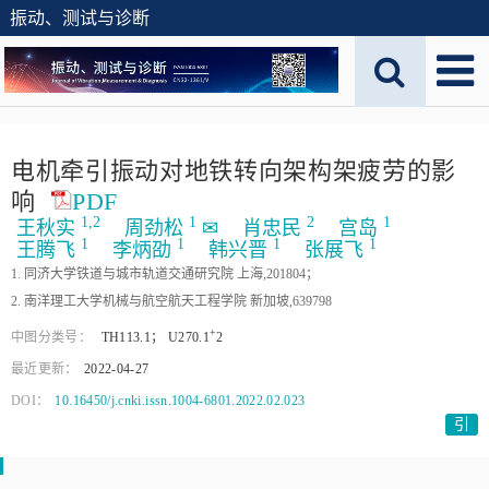
振动、测试与诊断
电机牵引振动对地铁转向架构架疲劳的影
响
PDF
1,
2
1
2
1
王秋实
周劲松
✉
肖忠民
宫岛
1
1
1
1
王腾飞
李炳劭
韩兴晋
张展飞
1. 同济大学铁道与城市轨道交通研究院 上海,201804；
2. 南洋理工大学机械与航空航天工程学院 新加坡,639798
+
中图分类号：
TH113.1
；
U270.
1
2
最近更新：
2022-04-27
DOI：
10.16450/j.cnki.issn.1004-6801.2022.02.023
引