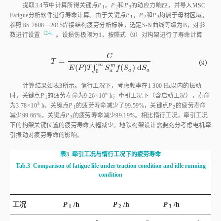
C
=
T
=
C
E
(
P
)
T
∫
0
∞
S
a
m
f
S
a
d
S
a
T
（9）
∞
m
(
)
∫
(
)
d
E
P
T
S
f
S
S
a
a
0
a
计算结果如
表3
所示。惰行工况下，考虑频率在1 300 Hz以内的振动
5
时，关键点
P
的疲劳寿命为9.26×1
0
h；牵引工况下（含启动工况），寿命
1
3
为3.78×1
0
h。关键点
P
的疲劳寿命减少了99.59%，关键点
P
的疲劳寿命
1
2
减少99.66%，关键点
P
的疲劳寿命减少99.19%。相比惰行工况，牵引工况
3
下的构架关键位置的疲劳寿命大幅减少。地铁构架设计需要充分考虑电机牵
引振动对疲劳寿命的影响。
表3
牵引工况与惰行工况下的疲劳寿命
Tab.3
Comparison of fatigue life under traction condition and idle running
condition
工况
P
 /h
P
 /h
P
 /h
1
2
3
5
6
4
牵引
9.26×1
0
6.44×1
0
3.51×1
0
3
4
6
惰行
3.78×1
0
2.2×1
0
2.86×1
0