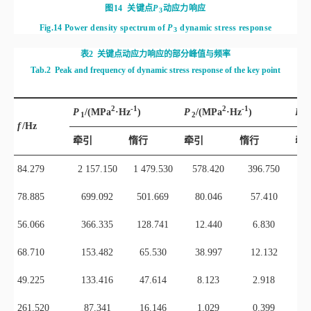
表2
关键点动应力响应的部分峰值与频率
Tab.2
Peak and frequency of dynamic stress response of the key point
2
-1
2
-1
P
/(MP
a
·H
z
)
P
/(MP
a
·H
z
)
P
1
2
3
f
/Hz
牵引
惰行
牵引
惰行
牵
84.279
2 157.150
1 479.530
578.420
396.750
3 
78.885
699.092
501.669
80.046
57.410
7
56.066
366.335
128.741
12.440
6.830
6
68.710
153.482
65.530
38.997
12.132
49.225
133.416
47.614
8.123
2.918
261.520
87.341
16.146
1.029
0.399
结果表明，在牵引和惰行工况下，关键点
P
，
P
，
P
的主频率一致。
1
2
3
构架的振动能量主要集中于第7阶（84.279 Hz）、第6阶（78.885 Hz）模