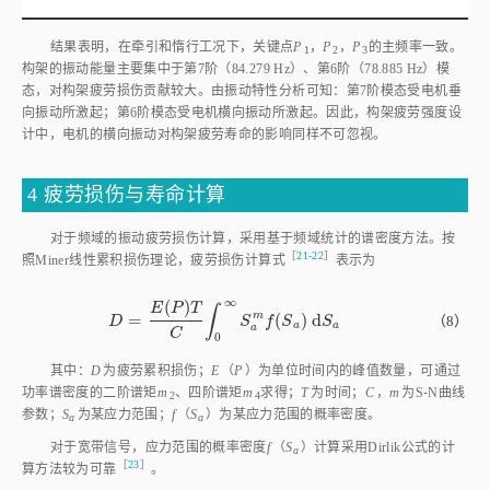
态，对构架疲劳损伤贡献较大。由振动特性分析可知：第7阶模态受电机垂
向振动所激起；第6阶模态受电机横向振动所激起。因此，构架疲劳强度设
计中，电机的横向振动对构架疲劳寿命的影响同样不可忽视。
4 疲劳损伤与寿命计算
对于频域的振动疲劳损伤计算，采用基于频域统计的谱密度方法。按
［
21⁃22
］
照Miner线性累积损伤理论，疲劳损伤计算
式
表示为
∞
(
)
E
P
T
∫
m
=
(
)
d
D
=
E
(
P
)
T
C
∫
0
∞
S
a
m
f
S
a
d
S
a
（8）
D
S
f
S
S
a
a
a
C
0
其中：
D
为疲劳累积损伤；
E
（
P
）为单位时间内的峰值数量，可通过
功率谱密度的二阶谱矩
m
、四阶谱矩
m
求得；
T
为时间；
C
，
m
为S⁃N曲线
2
4
参数；
S
为某应力范围；
f
（
S
）为某应力范围的概率密度。
a
a
对于宽带信号，应力范围的概率密度
f
（
S
）计算采用Dirlik公式的计
a
［
23
］
算方法较为可
靠
。
提取3.4节中计算所得关键点
P
，
P
和
P
的动应力响应，并导入MSC
1
2
3
Fatigue分析软件进行寿命计算。由于关键点
P
，
P
和
P
均属于母材区域，
1
2
3
参照BS 7608—2015焊接结构疲劳分析标准，选定S⁃N曲线等级为B，对参
［
24
］
数进行设
置
。设损伤极限为1，按照
式（9）
对构架进行了寿命计算