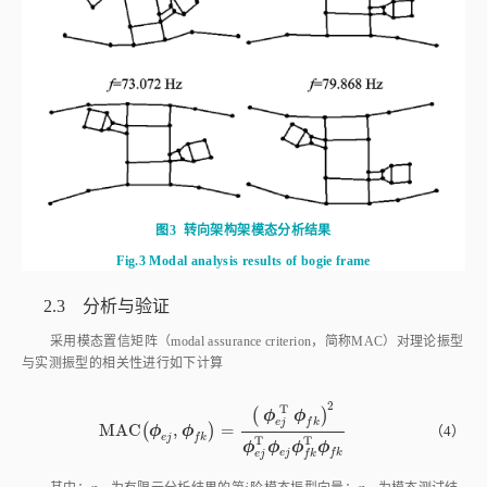
图3
转向架构架模态分析结果
Fig.3
Modal analysis results of bogie frame
2.3 分析与验证
采用模态置信矩阵（modal assurance criterion，简称MAC）对理论振型
与实测振型的相关性进行如下计算
2
T
(
)
ϕ
ϕ
f
k
e
j
M
A
C
(
,
)
=
M
A
C
ϕ
e
j
,
ϕ
f
k
=
ϕ
e
j
T
ϕ
f
k
2
ϕ
e
j
T
ϕ
e
j
ϕ
f
k
T
ϕ
f
k
（4）
ϕ
ϕ
e
j
f
k
T
T
ϕ
ϕ
ϕ
ϕ
e
j
f
k
e
j
f
k