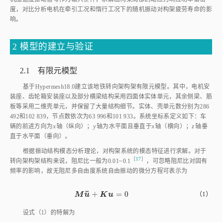
度，对比分析电机在牵引工况和惰行工况下的随机振动对构架疲劳寿命的影
响。
2 模型的建立与验证
2.1 有限元模型
基于Hypermesh18.0建立该地铁转向架构架有限元模型。其中，电机安
装座、齿轮箱安装座以及部分横梁结构采用四面体实体单元，其余侧梁、筋
板等采用二维壳单元，并保留了大量结构细节。实体、壳单元数分别为286
492和102 839，节点数依次为63 996和101 933。系统坐标系定义如下：车
辆的前进方向为
x
轴（纵向）；
y
轴为水平面且垂直于
x
轴（横向）；
z
轴垂
直于水平面（垂向）。
根据振动结构模态分析理论，对构架系统的模态特征进行求解。对于
［
17
］
转向架构架结构来说，阻尼比一般为0.01~0.
1
，可忽略阻尼比对固有
频率的影响，故无阻尼多自由度系统自由振动的微分方程可表示为
¨
+
=
0
M
u
¨
+
K
u
=
0
（1）
M
u
K
u
设
式（1）
的特解为