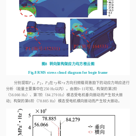
图8
转向架构架应力均方根云图
Fig.8
RMS stress cloud diagram for bogie frame
分别提取
P
，
P
，
P
在+
y
和+
z
方向扫频载荷激励下的动应力响应进行
1
2
3
分析（能量主要集中在250 Hz以内）。由图
9
~
11
可知，构架的第2阶
（56.066 Hz）、第7阶（84.279 Hz）模态受电机垂向振动而产生较大振
动；构架的第6阶（78.885 Hz）模态受电机横向振动而产生较大振动。