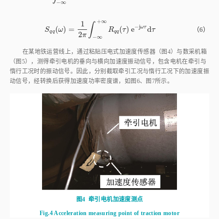
−
∞
+
∞
1
∫
−
j
ω
τ
(
)
=
(
)
e
d
S
q
q
ω
=
1
2
π
∫
-
∞
+
∞
R
q
q
τ
e
-
j
ω
τ
d
τ
（6）
S
ω
R
τ
τ
q
q
q
q
2
π
−
∞
在某地铁运营线上，通过粘贴压电式加速度传感器（
图4
）与数采机箱
（
图5
），测得牵引电机的垂向与横向加速度振动信号，包含电机在牵引与
惰行工况时的振动信号。因此，分别截取牵引工况与惰行工况下的加速度振
动信号，经转换后获得加速度功率密度谱，如
图6
、
图7
所示。
图4
牵引电机加速度测点
Fig.4
Acceleration measuring point of traction motor