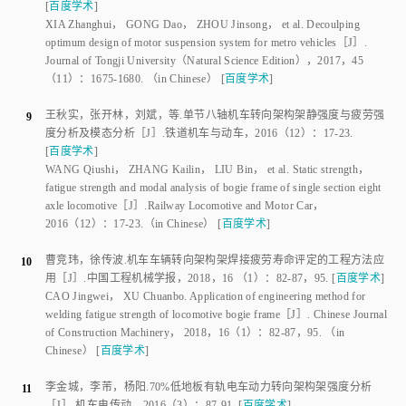
（
11
）：
1675
-
1680
.
（in Chinese）
[
百度学术
]
王秋实
，
张开林
，
刘斌
，
等
.
单节八轴机车转向架构架静强度与疲劳强
9
度分析及模态分析
［J］.
铁道机车与动车
，
2016
（
12
）：
17
-
23
.
[
百度学术
]
WANG Qiushi
，
ZHANG Kailin
，
LIU Bin
，
et al
.
Static strength，
fatigue strength and modal analysis of bogie frame of single section eight
axle locomotive
［J］.
Railway Locomotive and Motor Car
，
2016
（
12
）：
17
-
23
.
（in Chinese）
[
百度学术
]
曹竞玮
，
徐传波
.
机车车辆转向架构架焊接疲劳寿命评定的工程方法应
10
用
［J］.
中国工程机械学报
，
2018
，
16
 （
1
）：
82
-
87，95
.
[
百度学术
]
CAO Jingwei
，
XU Chuanbo
.
Application of engineering method for
welding fatigue strength of locomotive bogie frame
［J］.
Chinese Journal
of Construction Machinery
，
2018
，
16
（
1
）：
82
-
87，95
.
（in
Chinese）
[
百度学术
]
李金城
，
李芾
，
杨阳
.
70%低地板有轨电车动力转向架构架强度分析
11
［J］.
机车电传动
，
2016
（
3
）：
87
-
91
.
[
百度学术
]
LI Jincheng
，
LI Fu
，
YANG Yang
.
Strength analysis for 70% low-floor
tram car motor bogie frame
［J］.
Electric Drive for Locomotive
，
2016
（
3
）：
87
-
91
.
（in Chinese）
[
百度学术
]