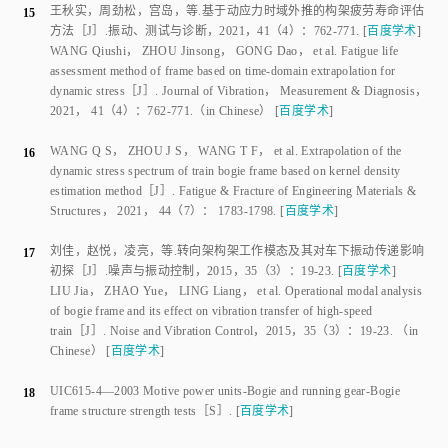
dynamic stress
［J］.
Journal of Vibration
， Measurement
&
 Diagnosis， 
2021
，
41
（
4
）：
762
-
771
.
（in Chinese）
[
百度学术
]
WANG Q S
，
ZHOU J S
，
WANG T F
，
et al
.
Extrapolation of the
16
dynamic stress spectrum of train bogie frame based on kernel density
estimation method
［J］.
Fatigue & Fracture of Engineering Materials &
Structures
，
2021
，
44
（
7
）：
1783
-
1798
.
[
百度学术
]
刘佳
，
赵悦
，
凌亮
，
等
.
转向架构架工作模态及其对车下振动传递影响
17
初探
［J］.
噪声与振动控制
，
2015
，
35
（
3
）：
19
-
23
.
[
百度学术
]
LIU Jia
，
ZHAO Yue
，
LING Liang
，
et al
.
Operational modal analysis
of bogie frame and its effect on vibration transfer of high-speed
train
［J］.
Noise and Vibration Control
，
2015
，
35
（
3
）：
19
-
23
.
（in
Chinese）
[
百度学术
]
UIC615‑4—2003
Motive power units-Bogie and running gear-Bogie
18
frame structure strength tests
［S］.
[
百度学术
]
贺光宗
，
陈怀海
，
贺旭东
，
等
.
多轴向与单轴向随机振动疲劳试验对比
19
研究
［J］.
振动工程学报
，
2015
，
28
（
5
）：
754
-
761
.
[
百度学术
]
HE Guangzong
，
CHEN Huaihai
，
HE Xudong
，
et al
.
Comparision
study between multi-axial and uniaxial random vibration fatigue