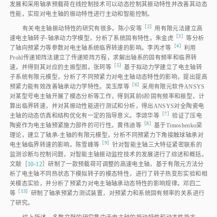
发展和采用轴承预载荷在线控制技术可以动态控制其振动特性并改善其动态
性能，实现对电主轴的振动特性进行主动和智能控制。
［
2
］
有关电主轴振动特性的研究有很多。陈小安
等
用有限元法建立高
［
3
］
速电主轴转子⁃轴承动力学模型，分析了系统固有特性。朱金
虎
等分析
［
4
］
了轴向预紧力等参数对电主轴系统临界转速的影响。李丙才
等
利用
Prohl传递矩阵法建立了传递矩阵方程，求解出轴系的固有频率和临界转
［
5
］
速，并得到其对应的主振型图。张珂
等
基于拟动力学建立了电主轴转
子系统有限元模型，分析了不同预紧力对电主轴动态特性的影响，提出提高
［
6
］
预紧力能有效改善轴承动力学特性。吴玉厚
等
采用有限元软件ANSYS
对某型号电主轴开展了模态分析等工作，得到其前6阶固有频率和振型，计
算出临界转速，并对其振动性能进行测试和分析，得出ANSYS对全陶瓷电
［
7
］
主轴的动态仿真和结构优化有一定的指导意义。李颂华
等
验证了压电
［
8
］
陶瓷作为电主轴预紧施力部件的可行性。黄伟迪
等
基于Timoshenko梁
理论，建立了轴承⁃主轴的有限元模型，分析不同预紧力下角接触球轴承对
［
9
］
电主轴临界转速的影响。陈雪峰
等
针对智能主轴三大特征紧密联系的
监测诊断与控制问题，对智能主轴振动监控技术的发展进行了综述和概括。
文献［
10⁃12
］研制了一款预载荷可调整的高速电主轴，基于有限元方法分
析了电主轴不同热状态下模拟转子的模态特性，进行了转子热变形实验和相
关模态实验，并分析了预紧力对电主轴轴承动态特性的影响规律。邓四二
［
13
］
等
研制了轴承预紧力测试装置，对预紧力和系统固有频率的关系进行
了研究。