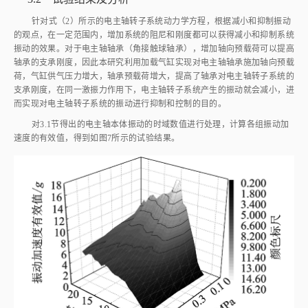
针对
式（2）
所示的电主轴转子系统动力学方程，根据减小和抑制振动
的观点，在一定范围内，增加系统的阻尼和刚度都可以获得减小和抑制系统
振动的效果。对于电主轴轴承（角接触球轴承），增加轴向预载荷可以提高
轴承的支承刚度，因此本研究利用加载气缸实现对电主轴轴承施加轴向预载
荷，气缸供气压力增大，轴承预载荷增大，提高了轴承对电主轴转子系统的
支承刚度，在同一激振力作用下，电主轴转子系统产生的振动就会减小，进
而实现对电主轴转子系统的振动进行抑制和控制的目的。
对3.1节得出的电主轴本体振动的时域数值进行处理，计算各组振动加
速度的有效值，得到如
图7
所示的试验结果。