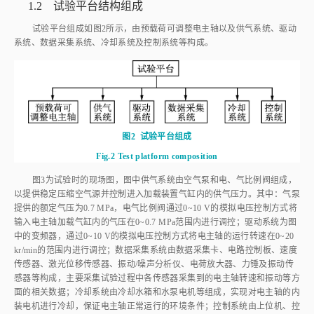
1.2 试验平台结构组成
试验平台组成如
图2
所示，由预载荷可调整电主轴以及供气系统、驱动
系统、数据采集系统、冷却系统及控制系统等构成。
图2
试验平台组成
Fig.2
Test platform composition
图3
为试验时的现场图，图中供气系统由空气泵和电、气比例阀组成，
以提供稳定压缩空气源并控制进入加载装置气缸内的供气压力。其中：气泵
提供的额定气压为0.7 MPa，电气比例阀通过0~10 V的模拟电压控制方式将
输入电主轴加载气缸内的气压在0~0.7 MPa范围内进行调控；驱动系统为图
中的变频器，通过0~10 V的模拟电压控制方式将电主轴的运行转速在0~20
kr/min的范围内进行调控；数据采集系统由数据采集卡、电路控制板、速度
传感器、激光位移传感器、振动/噪声分析仪、电荷放大器、力锤及振动传
感器等构成，主要采集试验过程中各传感器采集到的电主轴转速和振动等方
面的相关数据；冷却系统由冷却水箱和水泵电机等组成，实现对电主轴的内
装电机进行冷却，保证电主轴正常运行的环境条件；控制系统由上位机、控