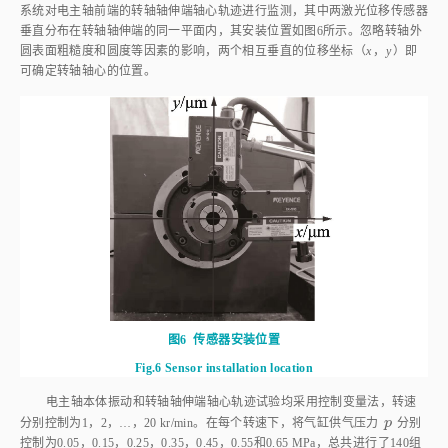
系统对电主轴前端的转轴轴伸端轴心轨迹进行监测，其中两激光位移传感器
垂直分布在转轴轴伸端的同一平面内，其安装位置如
图6
所示。忽略转轴外
圆表面粗糙度和圆度等因素的影响，两个相互垂直的位移坐标（
x
，
y
）即
可确定转轴轴心的位置。
图6
传感器安装位置
Fig.6
Sensor installation location
电主轴本体振动和转轴轴伸端轴心轨迹试验均采用控制变量法，转速
p
分别控制为1，2，…，20 kr/min。在每个转速下，将气缸供气压力
p
分别
控制为0.05，0.15，0.25，0.35，0.45，0.55和0.65 MPa，总共进行了140组