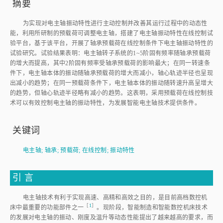
摘要
为实现对电主轴振动特性进行主动控制并改善其运行过程中的动态性
能，利用所研制的预载荷可调整电主轴，搭建了电主轴振动特性在线控制试
验平台，基于该平台，开展了轴承预载荷在线控制条件下电主轴振动特性的
试验研究。试验结果表明：电主轴转子系统的1~5阶固有频率随轴承预载荷
的增大而提高，其中2阶固有频率受轴承预载荷的影响最大；在同一转速条
件下，电主轴本体的振动随轴承预载荷的增大而减小，轴心轨迹半径也呈现
出减小的趋势；在同一预载荷条件下，电主轴本体的振动随转速升高呈增大
的趋势，但轴心轨迹半径略有减小的趋势。这表明，采用预载荷在线控制技
术可以有效控制电主轴的振动特性，为发展智能电主轴技术提供条件。
关键词
电主轴
;
轴承
;
预载荷
;
在线控制
;
振动特性
引 言
电主轴技术有利于实现高速、高精和高效之目的，是目前高档数控机
［
1
］
床中最重要的功能部件之
一
。现阶段，智能制造和智能数控机床技术
的发展对电主轴的振动、刚度及温升等动态性能提出了越来越高的要求，而