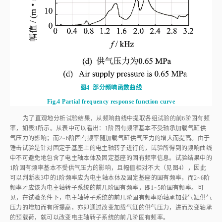
图4
部分频响函数曲线
Fig.4
Partial frequency response function curve
为了直观地分析试验结果，从频响曲线中提取各组试验的前6阶固有频
率，如
表3
所示。从表中可以看出：1阶固有频率基本不受轴承加载气缸供
气压力的影响；而2~6阶固有频率随加载气缸供气压力的增大而提高。由于
锤击试验是针对固定于基座上的电主轴转子进行的，试验所得到的频响曲线
中不可避免地包含了电主轴本体及固定基座的固有频率信息。试验结果中的
1阶固有频率基本不受供气压力的影响，且幅值相对不大（见
图4
），因此
可以判断
表3
中的1阶频率应为电主轴本体及固定基座的固有频率，而2~6阶
频率才应该为电主轴转子系统的前几阶固有频率，即1~5阶固有频率。可
见，在试验条件下，电主轴转子系统的前几阶固有频率随轴承加载气缸供气
压力的增加而有所提高，亦即通过改变加载气缸的供气压力，进而改变轴承
的预载荷，就可以改变电主轴转子系统的前几阶固有频率。