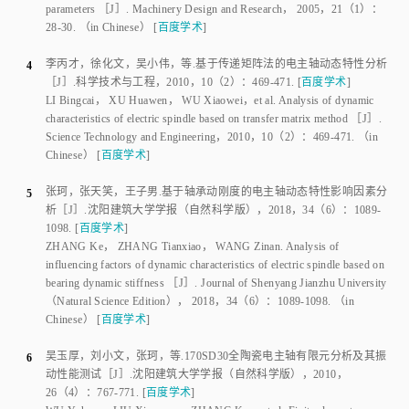
parameters
 ［J］. 
Machinery Design and Research
，
2005
，
21
（
1
）：
28
-
30
.
（in Chinese）
[
百度学术
]
李丙才
，
徐化文
，
吴小伟
，
等
.
基于传递矩阵法的电主轴动态特性分析
4
［J］.
科学技术与工程
，
2010
，
10
（
2
）：
469
-
471
.
[
百度学术
]
LI Bingcai
，
XU Huawen
，
WU Xiaowei
，
et al
.
Analysis of dynamic
characteristics of electric spindle based on transfer matrix method
 ［J］. 
Science Technology and Engineering
，
2010
，
10
（
2
）：
469
-
471
.
（in
Chinese）
[
百度学术
]
张珂
，
张天笑
，
王子男
.
基于轴承动刚度的电主轴动态特性影响因素分
5
析
［J］.
沈阳建筑大学学报（自然科学版）
，
2018
，
34
（
6
）：
1089
-
1098
.
[
百度学术
]
ZHANG Ke
，
ZHANG Tianxiao
，
WANG Zinan
.
Analysis of
influencing factors of dynamic characteristics of electric spindle based on
bearing dynamic stiffness
 ［J］. 
Journal of Shenyang Jianzhu University
（Natural Science Edition）
，
2018
，
34
（
6
）：
1089
-
1098
.
（in
Chinese）
[
百度学术
]
吴玉厚
，
刘小文
，
张珂
，
等
.
170SD30全陶瓷电主轴有限元分析及其振
6
动性能测试
［J］.
沈阳建筑大学学报（自然科学版）
，
2010
，
26
（
4
）：
767
-
771
.
[
百度学术
]