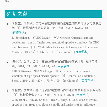
础。
参 考 文 献
李松生
，
杨柳欣
，
吴梅英
.
数控机床用高速电主轴技术的现状与发展趋
1
势
［J］.
世界制造技术与装备市场
，
2003
（
5
）：
14
-
16，10
.
[
百度学术
]
LI Songsheng
，
YANG Liuxin
，
WU Meiying
.
Current status and
development trend of high speed motorized spindle technology for CNC
machine tools
 ［J］. 
World Manufacturing Technology and Equipment
Market
，
2003
（
5
）：
14
-
16，10
.
（in Chinese）
[
百度学术
]
陈小安
，
张朋
，
合烨
，
等
.
高速电主轴轴向振动研究
［J］.
振动与冲
2
击
，
2014
，
33
（
20
）：
70
-
74，90
.
[
百度学术
]
CHEN Xiaoan
，
ZHANG Peng
，
HE YE
，
et al
.
Study on axial
vibration of high speed electric spindle
 ［J］. 
Journal of Vibration &
Shock
，
2014
，
33
（
20
）：
70
-
74，90
.
（in Chinese）
[
百度学术
]
朱金虎
，
翁世修
，
蒋书运
.
高频电主轴临界转速计算及其影响参数分析
3
［J］.
机械设计与研究
，
2005
，
21
（
1
）：
28
-
30
.
[
百度学术
]
ZHU Jinhu
，
WENG Shixiu
，
JIANG Shuyun
.
Calculation of critical
speed of high frequency electric spindle and analysis of its influence