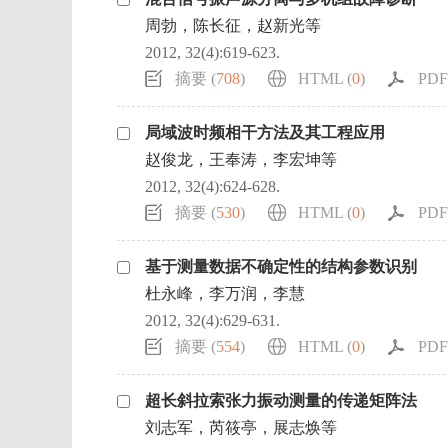
周勃，陈长征，赵新光等
2012, 32(4):619-623.
摘要 (
708
)
HTML (
0
)
PDF 
局域波时频相干方法及其工程应用
赵俊龙，王奉涛，李宏坤等
2012, 32(4):624-628.
摘要 (
530
)
HTML (
0
)
PDF 
基于测量数据不确定性的结构参数识别
杜永峰，李万润，李慧
2012, 32(4):629-631.
摘要 (
554
)
HTML (
0
)
PDF 
超长斜拉索张力振动测量的传递矩阵法
刘志军，芮筱亭，展志焕等