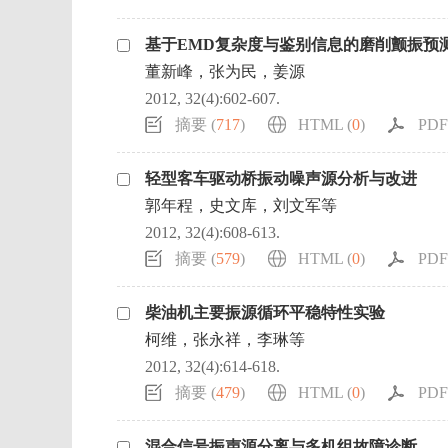
基于EMD复杂度与鉴别信息的磨削颤振预
董新峰，张为民，姜源
2012, 32(4):602-607.
摘要 (
717
)
HTML (
0
)
PDF 
轻型客车驱动桥振动噪声源分析与改进
郭年程，史文库，刘文军等
2012, 32(4):608-613.
摘要 (
579
)
HTML (
0
)
PDF 
柴油机主要振源循环平稳特性实验
柯维，张永祥，李琳等
2012, 32(4):614-618.
摘要 (
479
)
HTML (
0
)
PDF 
混合信号振声源分离与多机组故障诊断