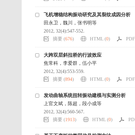
飞机增稳结构振动研究及其裂纹成因分析
田永卫，魏川，张书明等
2012, 32(4):547-552.
摘要 (
676
)
HTML (
0
)
PDF 
大跨双层斜拉桥的行波效应
焦常科，李爱群，伍小平
2012, 32(4):553-559.
摘要 (
894
)
HTML (
0
)
PDF 
发动曲轴系统扭转振动建模与实测分析
上官文斌，陈超，段小成等
2012, 32(4):560-567.
摘要 (
1913
)
HTML (
0
)
PD