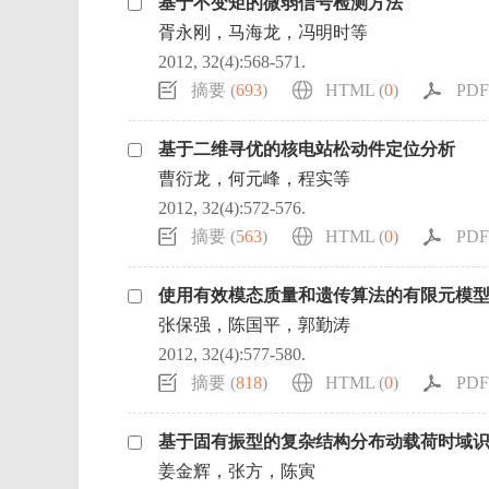
基于不变矩的微弱信号检测方法
胥永刚，马海龙，冯明时等
2012, 32(4):568-571.
摘要 (
693
)
HTML (
0
)
PDF 
基于二维寻优的核电站松动件定位分析
曹衍龙，何元峰，程实等
2012, 32(4):572-576.
摘要 (
563
)
HTML (
0
)
PDF 
使用有效模态质量和遗传算法的有限元模
张保强，陈国平，郭勤涛
2012, 32(4):577-580.
摘要 (
818
)
HTML (
0
)
PDF 
基于固有振型的复杂结构分布动载荷时域
姜金辉，张方，陈寅