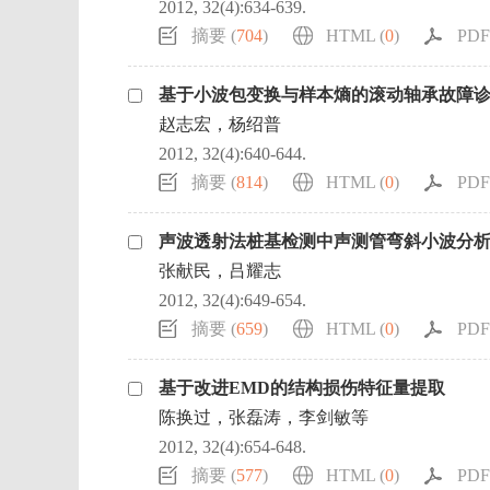
2012, 32(4):634-639.
摘要 (
704
)
HTML (
0
)
PDF 
基于小波包变换与样本熵的滚动轴承故障
赵志宏，杨绍普
2012, 32(4):640-644.
摘要 (
814
)
HTML (
0
)
PDF 
声波透射法桩基检测中声测管弯斜小波分
张献民，吕耀志
2012, 32(4):649-654.
摘要 (
659
)
HTML (
0
)
PDF 
基于改进EMD的结构损伤特征量提取
陈换过，张磊涛，李剑敏等
2012, 32(4):654-648.
摘要 (
577
)
HTML (
0
)
PDF 