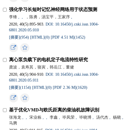
强化学习长短时记忆神经网络用于状态预测
李锋
,
,
，陈勇，汤宝平，王家序
,
2020, 40(5):895-903.
DOI: 10.16450/j.cnki.issn.1004-
6801.2020.05.010
[摘要](
954
)
[HTML](
0
)
[PDF 4.51 M](
1452
)
离心泵负载下的电机定子电流特性研究
龚波，袁寿其，骆寅，韩岳江，董健
2020, 40(5):904-910.
DOI: 10.16450/j.cnki.issn.1004-
6801.2020.05.011
[摘要](
1154
)
[HTML](
0
)
[PDF 2.36 M](
1620
)
基于优化VMD与欧氏距离的柴油机故障识别
张海龙
,
,
宋业栋
,
,
李鑫
,
毕凤荣
,
毕晓博
,
汤代杰
,
杨晓
,
马腾