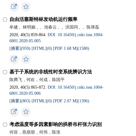
自由活塞斯特林发动机运行频率
牟健
,
林明嫱
,
,
池春云
,
,
洪国同
,
,
陈厚磊
2020, 40(5):859-864.
DOI: 10.16450/j.cnki.issn.1004-
6801.2020.05.005
[摘要](
959
)
[HTML](
0
)
[PDF 1.68 M](
1580
)
基于子系统的非线性时变系统辨识方法
陈腾飞，何欢，何成，陈国平
2020, 40(5):865-872.
DOI: 10.16450/j.cnki.issn.1004-
6801.2020.05.006
[摘要](
803
)
[HTML](
0
)
[PDF 2.07 M](
1396
)
考虑温度等多因素影响的拱桥吊杆张力识别
何容，燕朋朋，何伟，陈淮