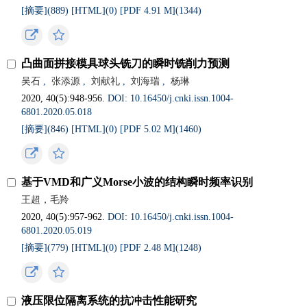
[摘要](
889
)
[HTML](
0
)
[PDF 4.91 M](
1344
)
凸曲面拼接模具球头铣刀的瞬时铣削力预测
吴石
,
张添源
,
刘献礼
,
刘海瑞
,
杨琳
2020, 40(5):948-956.
DOI: 10.16450/j.cnki.issn.1004-
6801.2020.05.018
[摘要](
846
)
[HTML](
0
)
[PDF 5.02 M](
1460
)
基于VMD和广义Morse小波的结构瞬时频率识别
王超，毛羚
2020, 40(5):957-962.
DOI: 10.16450/j.cnki.issn.1004-
6801.2020.05.019
[摘要](
779
)
[HTML](
0
)
[PDF 2.48 M](
1248
)
液压限位隔离系统的抗冲击性能研究