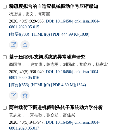
稀疏度拟合的自适应机械振动信号压缩感知
杨正理，史文，陈海霞
2020, 40(5):929-935.
DOI: 10.16450/j.cnki.issn.1004-
6801.2020.05.015
[摘要](
733
)
[HTML](
0
)
[PDF 444.99 K](
1039
)
基于压缩机-支架系统的异常噪声研究
商国旭
,
，史文库，陈志勇，刘国政，黎晓燕，杨家宏
2020, 40(5):936-940.
DOI: 10.16450/j.cnki.issn.1004-
6801.2020.05.016
[摘要](
856
)
[HTML](
0
)
[PDF 4.39 M](
1324
)
两种载荷下掘进机截割头转子系统动力学分析
黄志龙
,
，宋桂秋，张众超，富佳兴
2020, 40(5):941-947.
DOI: 10.16450/j.cnki.issn.1004-
6801.2020.05.017