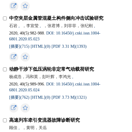
中空夹层金属管混凝土构件侧向冲击试验研究
石岩
,
，李宣莹
,
，张君博，刘菲菲，张纪刚
,
2020, 40(5):982-988.
DOI: 10.16450/j.cnki.issn.1004-
6801.2020.05.023
[摘要](
715
)
[HTML](
0
)
[PDF 3.31 M](
1393
)
动静干涉下低压涡轮非定常气动载荷研究
杨成浩，冯和英，彭叶辉，李鸿光
,
2020, 40(5):989-996.
DOI: 10.16450/j.cnki.issn.1004-
6801.2020.05.024
[摘要](
762
)
[HTML](
0
)
[PDF 3.73 M](
1321
)
高速列车牵引变流器故障诊断研究
顾佳
,
，黄明，关岳