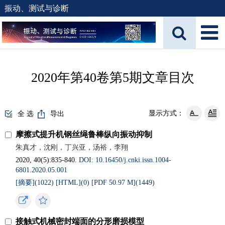
振动、测试与诊断
2020年第40卷第5期文章目次
显示方式：
全 选
导出
摩擦式提升机钢丝绳鲁棒纵向振动抑制
朱真才，沈刚，丁兴亚，汤裕，李翔
2020, 40(5):835-840.
DOI: 10.16450/j.cnki.issn.1004-
6801.2020.05.001
[摘要](
1022
)
[HTML](
0
)
[PDF 50.97 M](
1449
)
接触式机械密封端面的分形磨损模型