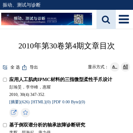
振动、测试与诊断
2010年第30卷第4期文章目次
显示方式：
全 选
导出
应用人工肌肉IPMC材料的三指微型柔性手爪设计
彭瀚旻，李华峰，惠耀
2010, 30(4):347-352.
[摘要](
626
)
[HTML](
0
)
[PDF 0.00 Byte](
0
)
基于倒双谱分析的轴承故障诊断研究
李辉，郑海起，唐力伟