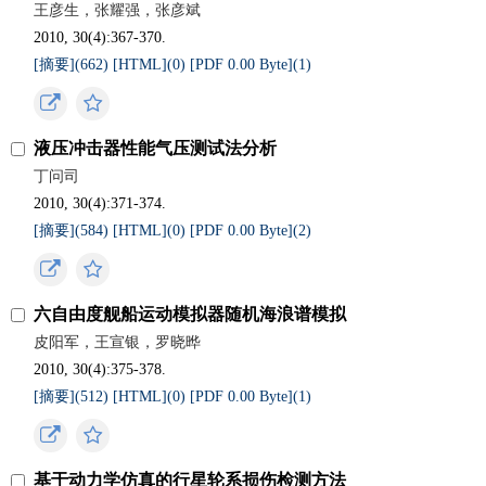
王彦生，张耀强，张彦斌
2010, 30(4):367-370.
[摘要](
662
)
[HTML](
0
)
[PDF 0.00 Byte](
1
)
液压冲击器性能气压测试法分析
丁问司
2010, 30(4):371-374.
[摘要](
584
)
[HTML](
0
)
[PDF 0.00 Byte](
2
)
六自由度舰船运动模拟器随机海浪谱模拟
皮阳军，王宣银，罗晓晔
2010, 30(4):375-378.
[摘要](
512
)
[HTML](
0
)
[PDF 0.00 Byte](
1
)
基于动力学仿真的行星轮系损伤检测方法