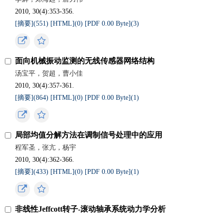
2010, 30(4):353-356.
[摘要](
551
)
[HTML](
0
)
[PDF 0.00 Byte](
3
)
面向机械振动监测的无线传感器网络结构
汤宝平，贺超，曹小佳
2010, 30(4):357-361.
[摘要](
864
)
[HTML](
0
)
[PDF 0.00 Byte](
1
)
局部均值分解方法在调制信号处理中的应用
程军圣，张亢，杨宇
2010, 30(4):362-366.
[摘要](
433
)
[HTML](
0
)
[PDF 0.00 Byte](
1
)
非线性Jeffcott转子-滚动轴承系统动力学分析