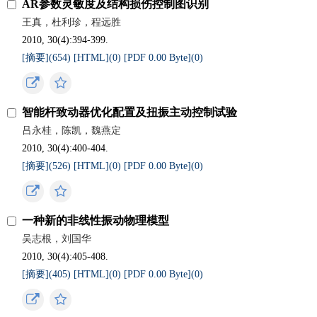
AR参数灵敏度及结构损伤控制图识别
王真，杜利珍，程远胜
2010, 30(4):394-399.
[摘要](
654
)
[HTML](
0
)
[PDF 0.00 Byte](
0
)
智能杆致动器优化配置及扭振主动控制试验
吕永桂，陈凯，魏燕定
2010, 30(4):400-404.
[摘要](
526
)
[HTML](
0
)
[PDF 0.00 Byte](
0
)
一种新的非线性振动物理模型
吴志根，刘国华
2010, 30(4):405-408.
[摘要](
405
)
[HTML](
0
)
[PDF 0.00 Byte](
0
)