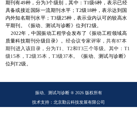
期刊有
49
种，分为
3
个级别，其中：
T1
级
6
种，表示已经
具备或接近国际一流期刊水平；
T2
级
18
种，表示达到国
内外知名期刊水平；
T3
级
25
种，表示业内认可的较高水
平期刊。《振动、测试与诊断》位列
T2
级。
2022
年，中国振动工程学会发布了《振动工程领域高
质量科技期刊分级目录》。
经会议专家评审，共有
87
本
期刊进入该目录，分为
T1
、
T2
和
T3
三个等级。其中：
T1
级
15
本，
T2
级
35
本，
T3
级
37
本。
《振动、测试与诊断》
位列
T2
级。
振动、测试与诊断 ® 2026 版权所有
技术支持：北京勤云科技发展有限公司